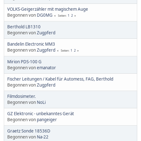
VOLKS-Geigerzähler mit magischem Auge
Begonnen von
DG0MG
1
2
Seiten
Berthold LB1310
Begonnen von
Zugpferd
Bandelin Electronic MM3
Begonnen von
Zugpferd
1
2
Seiten
Mirion PDS-100 G
Begonnen von
emanator
Fischer Leitungen / Kabel für Automess, FAG, Berthold
Begonnen von
Zugpferd
Filmdosimeter.
Begonnen von
NoLi
GZ Elektronic - unbekanntes Gerät
Begonnen von
pangeiger
Graetz Sonde 18536D
Begonnen von
Na-22