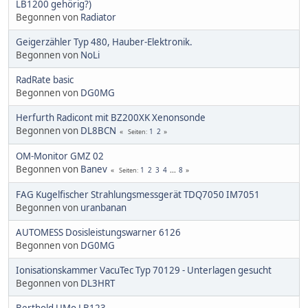
LB1200 gehörig?)
Begonnen von
Radiator
Geigerzähler Typ 480, Hauber-Elektronik.
Begonnen von
NoLi
RadRate basic
Begonnen von
DG0MG
Herfurth Radicont mit BZ200XK Xenonsonde
Begonnen von
DL8BCN
1
2
Seiten
OM-Monitor GMZ 02
Begonnen von
Banev
1
2
3
4
...
8
Seiten
FAG Kugelfischer Strahlungsmessgerät TDQ7050 IM7051
Begonnen von
uranbanan
AUTOMESS Dosisleistungswarner 6126
Begonnen von
DG0MG
Ionisationskammer VacuTec Typ 70129 - Unterlagen gesucht
Begonnen von
DL3HRT