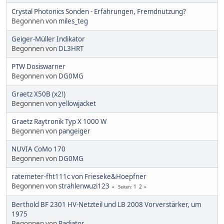
Crystal Photonics Sonden - Erfahrungen, Fremdnutzung?
Begonnen von
miles_teg
Geiger-Müller Indikator
Begonnen von
DL3HRT
PTW Dosiswarner
Begonnen von
DG0MG
Graetz X50B (x2!)
Begonnen von
yellowjacket
Graetz Raytronik Typ X 1000 W
Begonnen von
pangeiger
NUVIA CoMo 170
Begonnen von
DG0MG
ratemeter-fht111c von Frieseke&Hoepfner
Begonnen von
strahlenwuzi123
1
2
Seiten
Berthold BF 2301 HV-Netzteil und LB 2008 Vorverstärker, um
1975
Begonnen von
Radiator