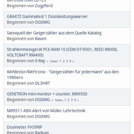
Berthold UMo LB123
Begonnen von
Zugpferd
GRAETZ Gammatest 1 Dosisleistungswarner
Begonnen von
DG0MG
Sanoquell der Geigerzähler aus dem Quelle Katalog
Begonnen von
Raven
Strahlenmessgerät PCE-RAM 10 (CEM DT-9501, REED R8008,
VOLTCRAFT RM400)
Begonnen von
X-Ray
1
2
3
4
Seiten
RAYdector/RAYtronic - "Geigerzähler für jedermann" aus den
1980ern
Begonnen von
DL3HRT
GENITRON mini monitor + counter, MR9500
Begonnen von
DG0MG
1
2
3
4
Seiten
MR9511 ABX-Alert von Müller Lehrtechnik
Begonnen von
DG0MG
Dosimeter FH39RP
Begonnen von
Radium