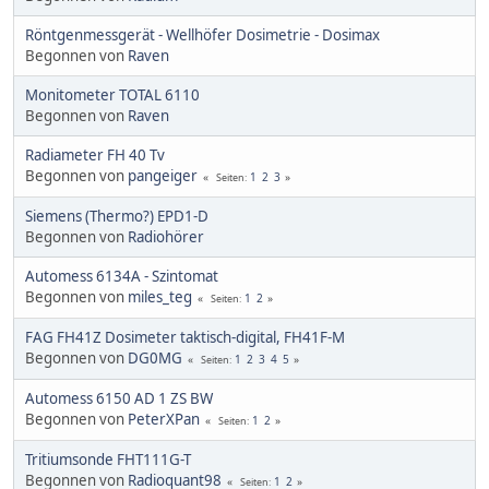
Röntgenmessgerät - Wellhöfer Dosimetrie - Dosimax
Begonnen von
Raven
Monitometer TOTAL 6110
Begonnen von
Raven
Radiameter FH 40 Tv
Begonnen von
pangeiger
1
2
3
Seiten
Siemens (Thermo?) EPD1-D
Begonnen von
Radiohörer
Automess 6134A - Szintomat
Begonnen von
miles_teg
1
2
Seiten
FAG FH41Z Do­si­me­ter tak­tisch-di­gi­tal, FH41F-M
Begonnen von
DG0MG
1
2
3
4
5
Seiten
Automess 6150 AD 1 ZS BW
Begonnen von
PeterXPan
1
2
Seiten
Tritiumsonde FHT111G-T
Begonnen von
Radioquant98
1
2
Seiten