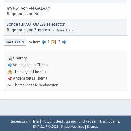
my R51 von 4N-GALAXY
Begonnen von
NoLi
Sonde für AUTOMESS Teletector
Begonnen von
Zugpferd
1
2
Seiten
1
3
Seiten
2
NACH OBEN
Umfrage
Verschobenes Thema
Thema geschlossen
Angeheftetes Thema
Thema, das Sie beobachten
|
|
|
Impressum
Hilfe
Nutzungsbedingungen und Regeln
Nach oben ▲
,
|
SMF 2.1.7 © 2026
Simple Machines
Sitemap