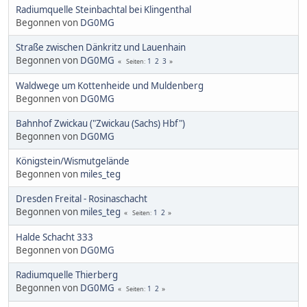
Radiumquelle Steinbachtal bei Klingenthal
Begonnen von
DG0MG
Straße zwischen Dänkritz und Lauenhain
Begonnen von
DG0MG
1
2
3
Seiten
Waldwege um Kottenheide und Muldenberg
Begonnen von
DG0MG
Bahnhof Zwickau ("Zwickau (Sachs) Hbf")
Begonnen von
DG0MG
Königstein/Wismutgelände
Begonnen von
miles_teg
Dresden Freital - Rosinaschacht
Begonnen von
miles_teg
1
2
Seiten
Halde Schacht 333
Begonnen von
DG0MG
Radiumquelle Thierberg
Begonnen von
DG0MG
1
2
Seiten