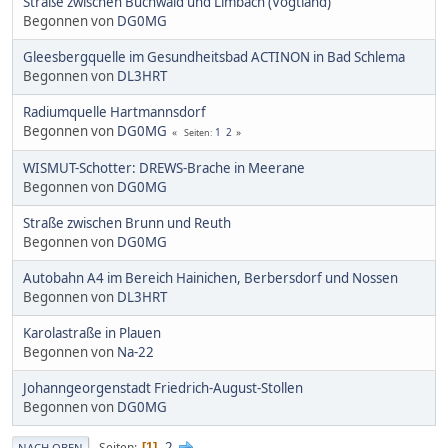
Straße zwischen Buchwald und Limbach (Vogtland)
Begonnen von
DG0MG
Gleesbergquelle im Gesundheitsbad ACTINON in Bad Schlema
Begonnen von
DL3HRT
Radiumquelle Hartmannsdorf
Begonnen von
DG0MG
1
2
Seiten
WISMUT-Schotter: DREWS-Brache in Meerane
Begonnen von
DG0MG
Straße zwischen Brunn und Reuth
Begonnen von
DG0MG
Autobahn A4 im Bereich Hainichen, Berbersdorf und Nossen
Begonnen von
DL3HRT
Karolastraße in Plauen
Begonnen von
Na-22
Johanngeorgenstadt Friedrich-August-Stollen
Begonnen von
DG0MG
2
Seiten
1
NACH OBEN