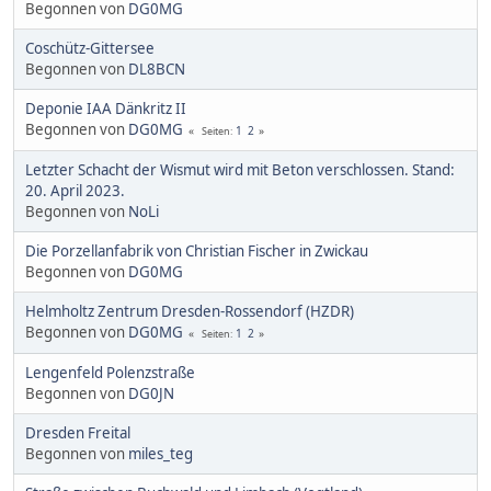
Begonnen von
DG0MG
Coschütz-Gittersee
Begonnen von
DL8BCN
Deponie IAA Dänkritz II
Begonnen von
DG0MG
1
2
Seiten
Letzter Schacht der Wismut wird mit Beton verschlossen. Stand:
20. April 2023.
Begonnen von
NoLi
Die Porzellanfabrik von Christian Fischer in Zwickau
Begonnen von
DG0MG
Helmholtz Zentrum Dresden-Rossendorf (HZDR)
Begonnen von
DG0MG
1
2
Seiten
Lengenfeld Polenzstraße
Begonnen von
DG0JN
Dresden Freital
Begonnen von
miles_teg