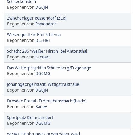
Schneckenstein
Begonnen von
DG0JN
Zwischenlager Rossendorf (ZLR)
Begonnen von
Radiohörer
Wiesenquelle in Bad Schlema
Begonnen von
DL3HRT
Schacht 235 "Weißer Hirsch" bei Antonsthal
Begonnen von
Lennart
Das Wetterprojekt in Schneeberg/Erzgebirge
Begonnen von
DG0MG
Johanngeorgenstadt, Wittigsthalstraße
Begonnen von
DG0JN
Dresden Freital - Erdmuthenschacht(halde)
Begonnen von
Banev
Sportplatz Kleinnaundorf
Begonnen von
DG0MG
WISMUT-Bohrung(?) im Werdauer Wald