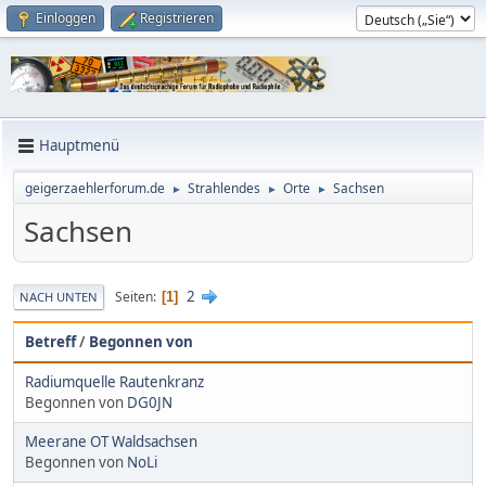
Einloggen
Registrieren
Hauptmenü
geigerzaehlerforum.de
Strahlendes
Orte
Sachsen
►
►
►
Sachsen
2
Seiten
1
NACH UNTEN
Betreff
/
Begonnen von
Radiumquelle Rautenkranz
Begonnen von
DG0JN
Meerane OT Waldsachsen
Begonnen von
NoLi