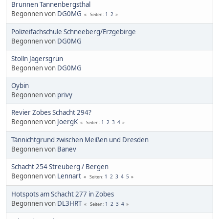
Brunnen Tannenbergsthal
Begonnen von
DG0MG
1
2
Seiten
Polizeifachschule Schneeberg/Erzgebirge
Begonnen von
DG0MG
Stolln Jägersgrün
Begonnen von
DG0MG
Oybin
Begonnen von
privy
Revier Zobes Schacht 294?
Begonnen von
JoergK
1
2
3
4
Seiten
Tännichtgrund zwischen Meißen und Dresden
Begonnen von
Banev
Schacht 254 Streuberg / Bergen
Begonnen von
Lennart
1
2
3
4
5
Seiten
Hotspots am Schacht 277 in Zobes
Begonnen von
DL3HRT
1
2
3
4
Seiten