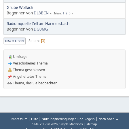
Grube Wolfach
Begonnen von
DL8BCN
1
2
3
Seiten
Radiumquelle Zell am Harmersbach
Begonnen von
DG0MG
Seiten
1
NACH OBEN
Umfrage
Verschobenes Thema
Thema geschlossen
Angeheftetes Thema
Thema, das Sie beobachten
|
|
|
Impressum
Hilfe
Nutzungsbedingungen und Regeln
Nach oben ▲
,
|
SMF 2.1.7 © 2026
Simple Machines
Sitemap