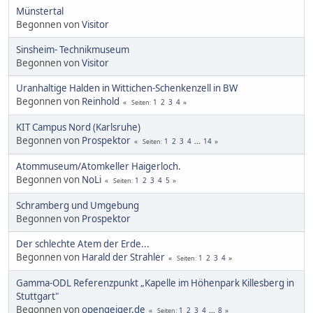
Münstertal
Begonnen von
Visitor
Sinsheim- Technikmuseum
Begonnen von
Visitor
Uranhaltige Halden in Wittichen-Schenkenzell in BW
Begonnen von
Reinhold
1
2
3
4
Seiten
KIT Campus Nord (Karlsruhe)
Begonnen von
Prospektor
1
2
3
4
...
14
Seiten
Atommuseum/Atomkeller Haigerloch.
Begonnen von
NoLi
1
2
3
4
5
Seiten
Schramberg und Umgebung
Begonnen von
Prospektor
Der schlechte Atem der Erde...
Begonnen von
Harald der Strahler
1
2
3
4
Seiten
Gamma-ODL Referenzpunkt „Kapelle im Höhenpark Killesberg in
Stuttgart"
Begonnen von
opengeiger.de
1
2
3
4
...
8
Seiten