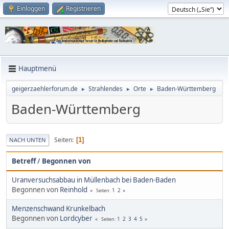
Einloggen
Registrieren
Hauptmenü
geigerzaehlerforum.de
Strahlendes
Orte
Baden-Württemberg
►
►
►
Baden-Württemberg
Seiten
1
NACH UNTEN
Betreff
/
Begonnen von
Uranversuchsabbau in Müllenbach bei Baden-Baden
Begonnen von
Reinhold
1
2
Seiten
Menzenschwand Krunkelbach
Begonnen von
Lordcyber
1
2
3
4
5
Seiten