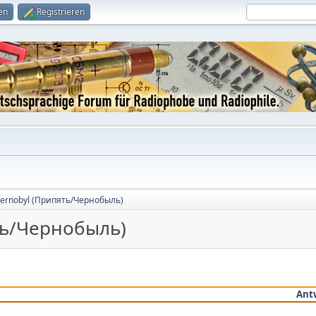
en
Registrieren
chernobyl (Припять/Чернобыль)
ять/Чернобыль)
Ant