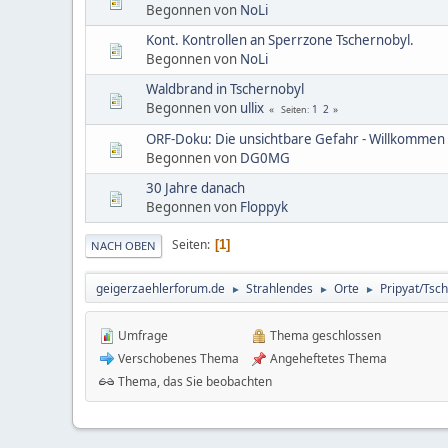
Begonnen von
NoLi
Kont. Kontrollen an Sperrzone Tschernobyl.
Begonnen von
NoLi
Waldbrand in Tschernobyl
Begonnen von
ullix
1
2
Seiten
ORF-Doku: Die unsichtbare Gefahr - Willkommen 
Begonnen von
DG0MG
30 Jahre danach
Begonnen von
Floppyk
Seiten
1
NACH OBEN
geigerzaehlerforum.de
Strahlendes
Orte
Pripyat/Ts
►
►
►
Umfrage
Thema geschlossen
Verschobenes Thema
Angeheftetes Thema
Thema, das Sie beobachten