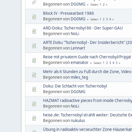
Begonnen von
DG0MG
1
2
Seiten
Block IV - Pressearbeit 1986
Begonnen von
DG0MG
1
2
3
4
Seiten
ARD-Doku: Tschernobyl 86 - Der Super-GAU
Begonnen von
NoLi
ARTE Doku "Tschernobyl - Der Insiderbericht" (2
Begonnen von
Lennart
Reise mit privatem Guide nach Chernobyl/Pripjat
Begonnen von
emanator
1
2
3
4
5
Seiten
Mehr als 6 Stunden zu Fuß durch die Zone, Video
Begonnen von
miles_teg
Doku: Die Schlacht von Tschernobyl
Begonnen von
DG0MG
HAZMAT radioactive pieces from inside Chernobyl
Begonnen von
NoLi
heise.de: Tschernobyl strahlt weiter: Deutsche 
Begonnen von
nukulus
Übung in radioaktiv verseuchter Zone Häuserkam