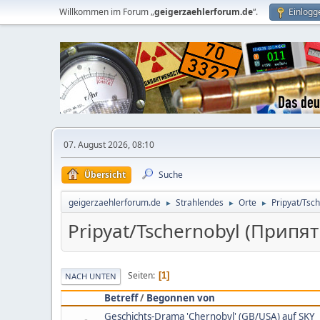
Willkommen im Forum „
geigerzaehlerforum.de
“.
Einlogg
07. August 2026, 08:10
Übersicht
Suche
geigerzaehlerforum.de
Strahlendes
Orte
Pripyat/Ts
►
►
►
Pripyat/Tschernobyl (Прип
Seiten
1
NACH UNTEN
Betreff
/
Begonnen von
Geschichts-Drama 'Chernobyl' (GB/USA) auf SKY