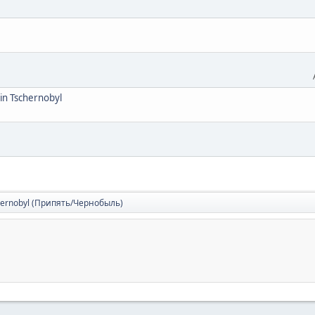
in Tschernobyl
chernobyl (Припять/Чернобыль)