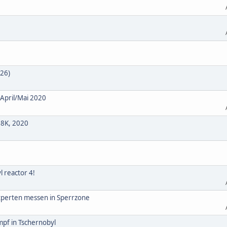
026)
 April/Mai 2020
 8K, 2020
 reactor 4!
Experten messen in Sperrzone
pf in Tschernobyl