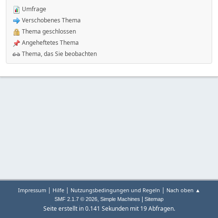
Umfrage
Verschobenes Thema
Thema geschlossen
Angeheftetes Thema
Thema, das Sie beobachten
|
|
|
Impressum
Hilfe
Nutzungsbedingungen und Regeln
Nach oben ▲
,
|
SMF 2.1.7 © 2026
Simple Machines
Sitemap
Seite erstellt in 0.141 Sekunden mit 19 Abfragen.