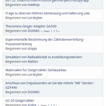
Eu-152: multi-OS multi-Protocol gamma spectroscopy app
Begonnen von
madexp
Frage zu diversen Röhren Abmessung und Halterung usw
Begonnen von
Lordcyber
Theremino-Geiger-Adapter GA500
Begonnen von
DG0MG
1
2
3
Seiten
Experimentelle Bestimmung der Zählratenverteilung -
Poissonverteilung
Begonnen von
stoppi
Simulation von Radioaktivität zu Ausbildungszwecken
Begonnen von
Mattes
Materialien für Geigerzähler Gehäusebau
Begonnen von
Lordcyber
Anschluss von Impulssonden an Geräte mittels "M8"-Stecker:
GZF446
Begonnen von
DG0MG
GC-20 Geigerzähler
Begonnen von
Xodor
1
2
3
Seiten