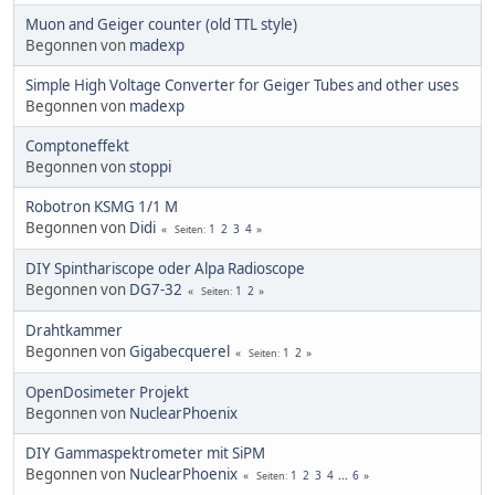
Muon and Geiger counter (old TTL style)
Begonnen von
madexp
Simple High Voltage Converter for Geiger Tubes and other uses
Begonnen von
madexp
Comptoneffekt
Begonnen von
stoppi
Robotron KSMG 1/1 M
Begonnen von
Didi
1
2
3
4
Seiten
DIY Spinthariscope oder Alpa Radioscope
Begonnen von
DG7-32
1
2
Seiten
Drahtkammer
Begonnen von
Gigabecquerel
1
2
Seiten
OpenDosimeter Projekt
Begonnen von
NuclearPhoenix
DIY Gammaspektrometer mit SiPM
Begonnen von
NuclearPhoenix
1
2
3
4
...
6
Seiten