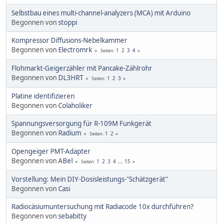
Selbstbau eines multi-channel-analyzers (MCA) mit Arduino
Begonnen von
stoppi
Kompressor Diffusions-Nebelkammer
Begonnen von
Electromrk
1
2
3
4
Seiten
Flohmarkt-Geigerzähler mit Pancake-Zählrohr
Begonnen von
DL3HRT
1
2
3
Seiten
Platine identifizieren
Begonnen von
Colaholiker
Spannungsversorgung für R-109M Funkgerät
Begonnen von
Radium
1
2
Seiten
Opengeiger PMT-Adapter
Begonnen von
ABel
1
2
3
4
...
15
Seiten
Vorstellung: Mein DIY-Dosisleistungs-"Schätzgerät"
Begonnen von
Casi
Radiocäsiumuntersuchung mit Radiacode 10x durchführen?
Begonnen von
sebabitty