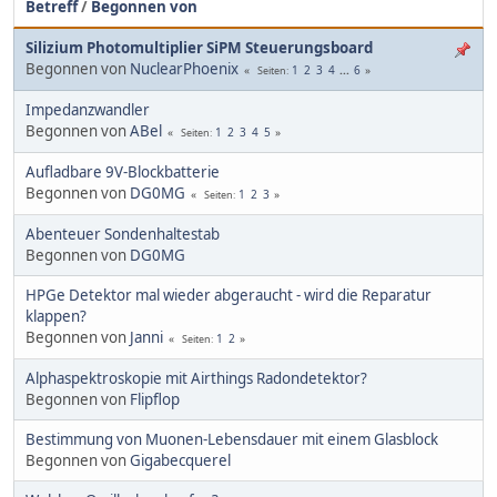
Betreff
/
Begonnen von
Silizium Photomultiplier SiPM Steuerungsboard
Begonnen von
NuclearPhoenix
1
2
3
4
...
6
Seiten
Impedanzwandler
Begonnen von
ABel
1
2
3
4
5
Seiten
Aufladbare 9V-Blockbatterie
Begonnen von
DG0MG
1
2
3
Seiten
Abenteuer Sondenhaltestab
Begonnen von
DG0MG
HPGe Detektor mal wieder abgeraucht - wird die Reparatur
klappen?
Begonnen von
Janni
1
2
Seiten
Alphaspektroskopie mit Airthings Radondetektor?
Begonnen von
Flipflop
Bestimmung von Muonen-Lebensdauer mit einem Glasblock
Begonnen von
Gigabecquerel