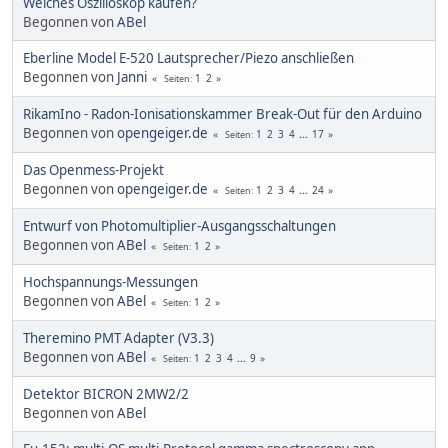
Welches Oszilloskop kaufen?
Begonnen von
ABel
Eberline Model E-520 Lautsprecher/Piezo anschließen
Begonnen von
Janni
1
2
Seiten
RikamIno - Radon-Ionisationskammer Break-Out für den Arduino
Begonnen von
opengeiger.de
1
2
3
4
...
17
Seiten
Das Openmess-Projekt
Begonnen von
opengeiger.de
1
2
3
4
...
24
Seiten
Entwurf von Photomultiplier-Ausgangsschaltungen
Begonnen von
ABel
1
2
Seiten
Hochspannungs-Messungen
Begonnen von
ABel
1
2
Seiten
Theremino PMT Adapter (V3.3)
Begonnen von
ABel
1
2
3
4
...
9
Seiten
Detektor BICRON 2MW2/2
Begonnen von
ABel