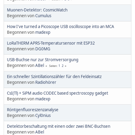
Muonen-Detektor: CosmicWatch
Begonnen von
Cumulus
How I've turned a Picoscope USB oscilloscope into an MCA
Begonnen von
madexp
LoRaTHERM APRS-Temperatursensor mit ESP32
Begonnen von
DG0MG
USB-Buchse nur zur Stromversorgung
Begonnen von
ABel
1
2
Seiten
Ein schneller Szintillationszähler für den Feldeinsatz
Begonnen von
Radiohörer
CsI(Tl) + SiPM audio CODEC based spectroscopy gadget
Begonnen von
madexp
Röntgenfluoreszenzanalyse
Begonnen von
Cyl0nius
Detektorbeschaltung mit einen oder zwei BNC-Buchsen
Begonnen von
ABel