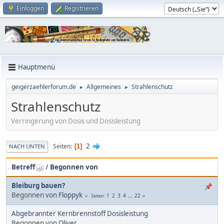
Einloggen
Registrieren
Hauptmenü
geigerzaehlerforum.de
Allgemeines
Strahlenschutz
►
►
Strahlenschutz
Verringerung von Dosis und Dosisleistung
2
Seiten
1
NACH UNTEN
Betreff
/
Begonnen von
Bleiburg bauen?
Begonnen von
Floppyk
1
2
3
4
...
22
Seiten
Abgebrannter Kernbrennstoff Dosisleistung
Begonnen von
Oliver