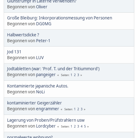
Glühstrumpf in Laterne verwenden?
Begonnen von
Oliver
Große Bleiburg: Inkorporationsmessung von Personen
Begonnen von
DG0MG
Halbwertsdicke ?
Begonnen von
Peter-1
Jod 131
Begonnen von
LUV
Jodtabletten (war: 'Prof. T. und der Tritiummord')
Begonnen von
pangeiger
1
2
3
Seiten
Kontaminierte japanische Autos.
Begonnen von
NoLi
kontaminierter Geigerzähler
Begonnen von
engrammer
1
2
3
Seiten
Lagerung von Proben/Prüfstrahlern usw
Begonnen von
Lordcyber
1
2
3
4
5
Seiten
normalwerte wohnung?