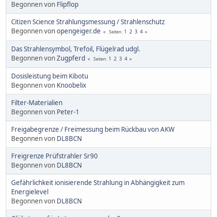
Begonnen von
Flipflop
Citizen Science Strahlungsmessung / Strahlenschutz
Begonnen von
opengeiger.de
1
2
3
4
Seiten
Das Strahlensymbol, Trefoil, Flügelrad udgl.
Begonnen von
Zugpferd
1
2
3
4
Seiten
Dosisleistung beim Kibotu
Begonnen von
Knoobelix
Filter-Materialien
Begonnen von
Peter-1
Freigabegrenze / Freimessung beim Rückbau von AKW
Begonnen von
DL8BCN
Freigrenze Prüfstrahler Sr90
Begonnen von
DL8BCN
Gefährlichkeit ionisierende Strahlung in Abhängigkeit zum
Energielevel
Begonnen von
DL8BCN