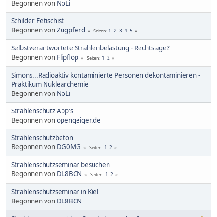
Begonnen von
NoLi
Schilder Fetischist
Begonnen von
Zugpferd
1
2
3
4
5
Seiten
Selbstverantwortete Strahlenbelastung - Rechtslage?
Begonnen von
Flipflop
1
2
Seiten
Simons...Radioaktiv kontaminierte Personen dekontaminieren -
Praktikum Nuklearchemie
Begonnen von
NoLi
Strahlenschutz App's
Begonnen von
opengeiger.de
Strahlenschutzbeton
Begonnen von
DG0MG
1
2
Seiten
Strahlenschutzseminar besuchen
Begonnen von
DL8BCN
1
2
Seiten
Strahlenschutzseminar in Kiel
Begonnen von
DL8BCN