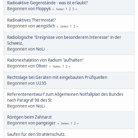
Radioaktive Gegenstände - was ist erlaubt?
Begonnen von
Floppyk
1
2
3
Seiten
Radioaktives Thermostat?
Begonnen von
aengstlich
1
2
Seiten
Radiologische "Ereignisse von besonderem Interesse" in der
Schweiz.
Begonnen von
NoLi
Radonexhalation von Radium "aufhalten"
Begonnen von
Oliver
1
2
Seiten
Rechtslage bei Geräten mit eingebauten Prüfquellen
Begonnen von
U235
Referentenentwurf zum Allgemeinen Notfallplan des Bundes
nach Paragraf 98 des St
Begonnen von
NoLi
Röntgen beim Zahnarzt
Begonnen von
pangeiger
1
2
Seiten
Saufen für den Strahlenschutz.