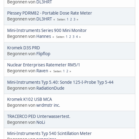
Begonnen von
DL3HRT
Plessey PDRM82 - Portable Dose Rate Meter
Begonnen von
DL3HRT
1
2
3
Seiten
Mini-Instruments Series 900 Mini Monitor
Begonnen von
Hannes
1
2
3
4
Seiten
Kromek D3S PRD
Begonnen von
Flipflop
Nuclear Enterprises Ratemeter RM5/1
Begonnen von
Raven
1
2
Seiten
Mini-Instruments Typ 5.40: Sonde 125-I-Probe Typ 5-44
Begonnen von
RadiationDude
Kromek K102 USB MCA
Begonnen von
wrdmstr inc.
TRACERCO PED Unterwassertest.
Begonnen von
NoLi
Mini-Instruments Typ 540 Scintillation Meter