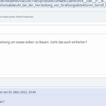
de/fileadmin/VacuTec-Files/produkte/umwelt/Zaehlrohre__GM-__P-__N-_
tionsablaeufe_bei_der_Herstellung_von_Strahlungsdetektoren_Gerolf_F
was Egales getan! Schnell hingucken!
eitung um sowas selber zu Bauen. Geht das auch einfacher?
iker am 05. März 2022, 20:49
er?