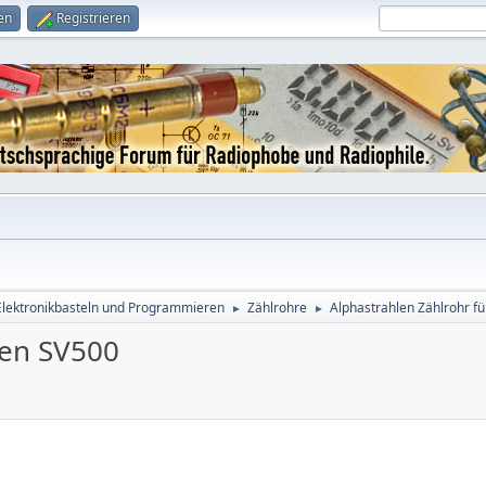
en
Registrieren
Elektronikbasteln und Programmieren
Zählrohre
Alphastrahlen Zählrohr f
►
►
den SV500