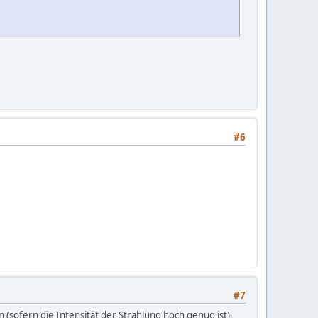
#6
#7
(sofern die Intensität der Strahlung hoch genug ist).