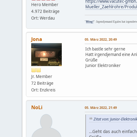
https://www.vacutec-gmbh.
Hero Member
Mueller_Zaehlrohre/Produk
4.972 Beiträge
Ort: Werdau
"
Bling!
": Irgendjemand Egales hat irgendet
Jona
05. März 2022, 20:49
Ich bastle sehr gerne
Hatt irgendjemand eine Anl
Grüße
Junior Elektroniker
Jr. Member
72 Beiträge
Ort: Enzkreis
NoLi
05. März 2022, 21:49
Zitat von: Junior-Elektron
...Geht das auch einfach
Grüße