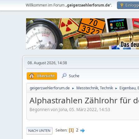
Willkommen im Forum „
geigerzaehlerforum.de
“.
Einlogg
08. August 2026, 14:38
Übersicht
Suche
geigerzaehlerforum.de
Messtechnik, Technik
Eigenbau, 
►
►
Alphastrahlen Zählrohr für 
Begonnen von Jona, 05. März 2022, 14:53
2
Seiten
1
NACH UNTEN