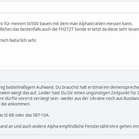
ohr für meinen SV500 bauen mit dem man Alphastrahlen messen kann.
liches das bestenfalls auch die FHZ72T Sonde ersetzt da diese sehr teuer 
ich Natürlich sehr.
wenig bastelmäßigem Aufwand. Du brauchst halt erstmal ein demensprechend
ewinn wiegt das auf. Leider hast Du Dir einen ungünstigen Zeitpunkt für 
re dürfte vorerst versiegt sein - weder aus der Ukraine noch aus Russla
nn die ankommen.
as SI-8B oder das SBT-10A.
emand an und auch andere Alpha-empfindliche Fensterzählrohre gehen im