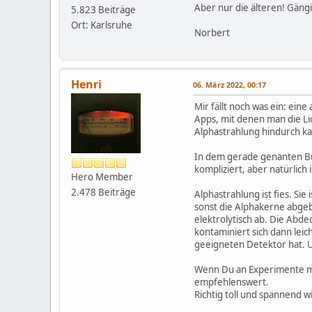
Aber nur die älteren! Gängi
5.823 Beiträge
Ort: Karlsruhe
Norbert
Henri
06. März 2022, 00:17
Mir fällt noch was ein: ein
Apps, mit denen man die Lich
Alphastrahlung hindurch ka
In dem gerade genanten Buc
kompliziert, aber natürlich
Hero Member
2.478 Beiträge
Alphastrahlung ist fies. Si
sonst die Alphakerne abgeb
elektrolytisch ab. Die Abd
kontaminiert sich dann leic
geeigneten Detektor hat. U
Wenn Du an Experimente mit
empfehlenswert.
Richtig toll und spannend 