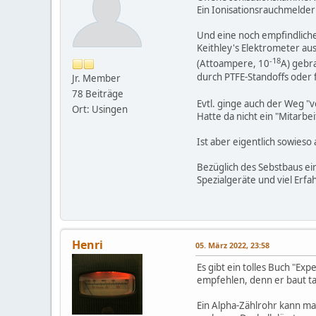
Ein Ionisationsrauchmelder 
Und eine noch empfindliche
Keithley's Elektrometer au
-18
(Attoampere, 10
A) gebr
durch PTFE-Standoffs oder
Jr. Member
78 Beiträge
Evtl. ginge auch der Weg "
Ort: Usingen
Hatte da nicht ein "Mitarbei
Ist aber eigentlich sowieso
Bezüglich des Sebstbaus ei
Spezialgeräte und viel Erf
Henri
05. März 2022, 23:58
Es gibt ein tolles Buch "E
empfehlen, denn er baut tat
Ein Alpha-Zählrohr kann man