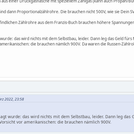
n aus einer Druckgasflasche mit speziellem Zählgas (kann auch Propan/B
 sind dann Proportionalzählrohre. Die brauchen nicht 500V, wie sie Dein 
indlichen Zählrohre aus dem Franzis-Buch brauchen höhere Spannungen u
 wurde: das wird nichts mit dem Selbstbau, leider. Dann leg das Geld fürs
r amerikanischen: die brauchen nämlich 900V. Da waren die Russen-Zählroh
ärz 2022, 23:58
sagt wurde: das wird nichts mit dem Selbstbau, leider. Dann leg das G
 Vorsicht vor amerikanischen: die brauchen nämlich 900V.