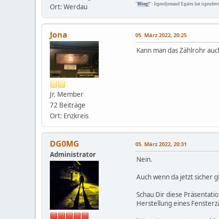
"
Bling!
": Irgendjemand Egales hat irgendet
Ort: Werdau
Jona
05. März 2022, 20:25
Kann man das Zählrohr auc
Jr. Member
72 Beiträge
Ort: Enzkreis
DG0MG
05. März 2022, 20:31
Administrator
Nein.
Auch wenn da jetzt sicher g
Schau Dir diese Präsentatio
Herstellung eines Fensterzä