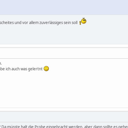
cheites und vor allem zuverlässiges sein soll
n.
abe ich auch was gelertnt
Da müsste halt die Probe eingebracht werden, aber dann sollte es gehen 