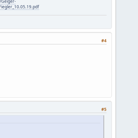
/Geiger-
iegler_10.05.19.pdf
#4
#5