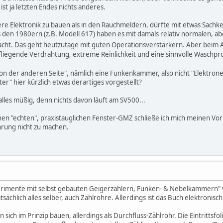
ist ja letzten Endes nichts anderes.
re Elektronik zu bauen als in den Rauchmeldern, dürfte mit etwas Sachke
s den 1980ern (z.B. Modell 617) haben es mit damals relativ normalen, a
acht. Das geht heutzutage mit guten Operationsverstärkern. Aber beim A
 fliegende Verdrahtung, extreme Reinlichkeit und eine sinnvolle Wasch
von der anderen Seite", nämlich eine Funkenkammer, also nicht "Elektrone
ter" hier kürzlich etwas derartiges vorgestellt?
 alles müßig, denn nichts davon läuft am SV500...
nen "echten", praxistauglichen Fenster-GMZ schließe ich mich meinen Vorr
ahrung nicht zu machen.
xperimente mit selbst gebauten Geigerzählern, Funken- & Nebelkammern" v
sächlich alles selber, auch Zählrohre. Allerdings ist das Buch elektronisc
 sich im Prinzip bauen, allerdings als Durchfluss-Zählrohr. Die Eintritts