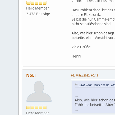
verloren. Deshalb lässt ma
Hero Member
Das Problem dabei ist: das
2.478 Beiträge
andere Elektronik.
Selbst die nur Gamma-empf
nicht selbstlöschend sind.
Also, wie hier schon gesagt
beiseite. Aber Vorsicht vo
Viele Grüße!
Henri
NoLi
06. März 2022, 00:13
Zitat von: Henri am 05. M
...
Also, wie hier schon ge
Zählrohr beiseite. Aber
...
Hero Member