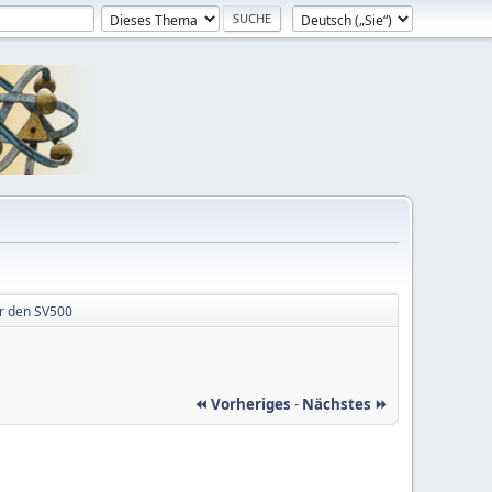
ür den SV500
⏪ Vorheriges
-
Nächstes ⏩