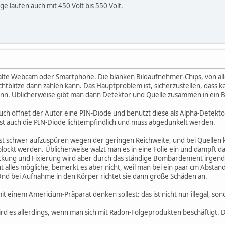
ge laufen auch mit 450 Volt bis 550 Volt.
e alte Webcam oder Smartphone. Die blanken Bildaufnehmer-Chips, von allen
tblitze dann zählen kann. Das Hauptproblem ist, sicherzustellen, dass kein
nn. Üblicherweise gibt man dann Detektor und Quelle zusammen in ein B
h öffnet der Autor eine PIN-Diode und benutzt diese als Alpha-Detektor.
 ist auch die PIN-Diode lichtempfindlich und muss abgedunkelt werden.
e ist schwer aufzuspüren wegen der geringen Reichweite, und bei Quellen
lockt werden. Üblicherweise walzt man es in eine Folie ein und dampft 
eckung und Fixierung wird aber durch das ständige Bombardement irgendw
ht alles mögliche, bemerkt es aber nicht, weil man bei ein paar cm Abstan
nd bei Aufnahme in den Körper richtet sie dann große Schäden an.
 einem Americium-Präparat denken sollest: das ist nicht nur illegal, s
wird es allerdings, wenn man sich mit Radon-Folgeprodukten beschäftigt.