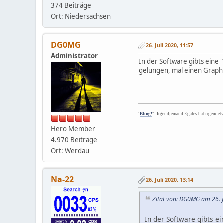
374 Beiträge
Ort: Niedersachsen
DG0MG
26. Juli 2020, 11:57
Administrator
In der Software gibts eine
gelungen, mal einen Graph 
"
Bling!
": Irgendjemand Egales hat irgendet
Hero Member
4.970 Beiträge
Ort: Werdau
Na-22
26. Juli 2020, 13:14
Zitat von: DG0MG am 26. J
In der Software gibts e