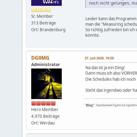
noch nicht gelungen, m
Sr. Member
Leider kann das Programm 
313 Beiträge
man die "Measuring schedule
Ort: Brandenburg
So richtig zufrieden bin i
könnte.
DG0MG
27. Juli 2020, 10:50
Administrator
Na das ist ja ein Ding!
Dann muss ich also VORHER 
Die Schedules hab ich noch 
Steht das irgendwo oder ha
"
Bling!
": Irgendjemand Egales hat irgendet
Hero Member
4.970 Beiträge
Ort: Werdau