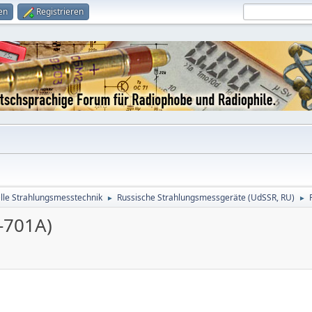
en
Registrieren
le Strahlungsmesstechnik
Russische Strahlungsmessgeräte (UdSSR, RU)
►
►
-701А)