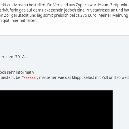
ekt aus Moskau bestellen. Ein Versand aus Zypern wurde zum Zeitpunkt d
Verkäuferin gab auf dem Paketschein jedoch eine Privatadresse an und hat
den Zoll gerutscht und lag somit preislich bei ca 275 Euro. Meiner Meinun
gibt, hier mithalten.
o zu dem 701A...
doch sehr informativ
estellt, bei "
xxxxxx
", mal sehen wie das klappt selbst mit Zoll und so we