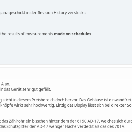
anz geschickt in der Revision History versteckt:
f the results of measurements
made on schedules
.
1A an.
r das Gerät sehr gut gefällt.
 sticht in diesem Preisbereich doch hervor. Das Gehäuse ist einwandfrei
nöpfe wirkt sehr hochwertig. Einzig das Display lässt sich bei direkter 
gt das Zählrohr ein bisschen hinter dem der 6150 AD-17, welches sich du
 das Schutzgitter der AD-17 weniger Fläche verdeckt als das des 701A.