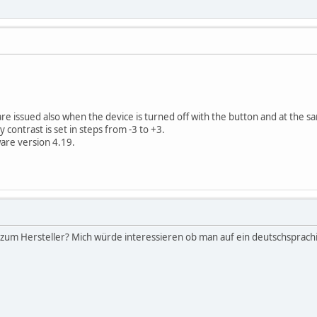
re issued also when the device is turned off with the button and at th
contrast is set in steps from -3 to +3.
are version 4.19.
zum Hersteller? Mich würde interessieren ob man auf ein deutschsprachi