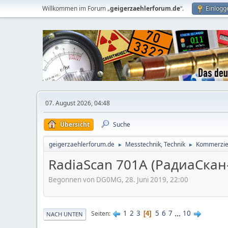
Willkommen im Forum „
geigerzaehlerforum.de
“.
Einlogg
07. August 2026, 04:48
Übersicht
Suche
geigerzaehlerforum.de
Messtechnik, Technik
Kommerziel
►
►
RadiaScan 701A (РадиаСкан
Begonnen von DG0MG, 28. Juni 2019, 22:00
1
2
3
5
6
7
...
10
Seiten
4
NACH UNTEN