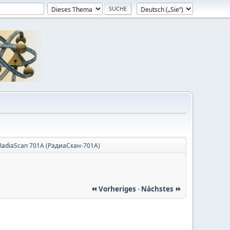
RadiaScan 701A (РадиаСкан-701А)
⏪ Vorheriges
-
Nächstes ⏩