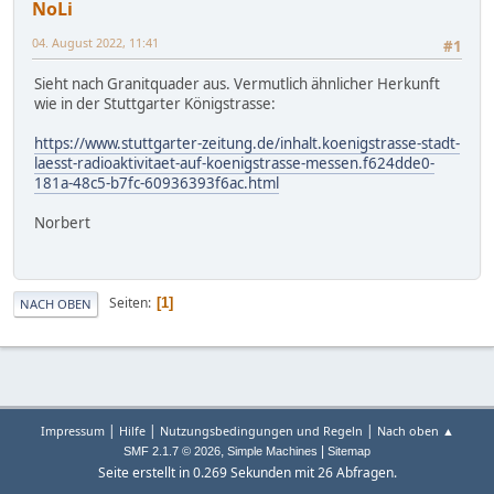
NoLi
04. August 2022, 11:41
#1
Sieht nach Granitquader aus. Vermutlich ähnlicher Herkunft
wie in der Stuttgarter Königstrasse:
https://www.stuttgarter-zeitung.de/inhalt.koenigstrasse-stadt-
laesst-radioaktivitaet-auf-koenigstrasse-messen.f624dde0-
181a-48c5-b7fc-60936393f6ac.html
Norbert
Seiten
1
NACH OBEN
|
|
|
Impressum
Hilfe
Nutzungsbedingungen und Regeln
Nach oben ▲
,
|
SMF 2.1.7 © 2026
Simple Machines
Sitemap
Seite erstellt in 0.269 Sekunden mit 26 Abfragen.