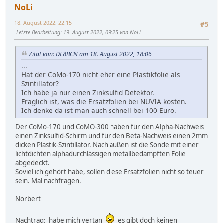
NoLi
18. August 2022, 22:15
#5
Letzte Bearbeitung
: 19. August 2022, 09:25 von NoLi
Zitat von: DL8BCN am 18. August 2022, 18:06
...
Hat der CoMo-170 nicht eher eine Plastikfolie als
Szintillator?
Ich habe ja nur einen Zinksulfid Detektor.
Fraglich ist, was die Ersatzfolien bei NUVIA kosten.
Ich denke da ist man auch schnell bei 100 Euro.
Der CoMo-170 und CoMO-300 haben für den Alpha-Nachweis
einen Zinksulfid-Schirm und für den Beta-Nachweis einen 2mm
dicken Plastik-Szintillator. Nach außen ist die Sonde mit einer
lichtdichten alphadurchlässigen metallbedampften Folie
abgedeckt.
Soviel ich gehört habe, sollen diese Ersatzfolien nicht so teuer
sein. Mal nachfragen.
Norbert
Nachtrag: habe mich vertan
es gibt doch keinen