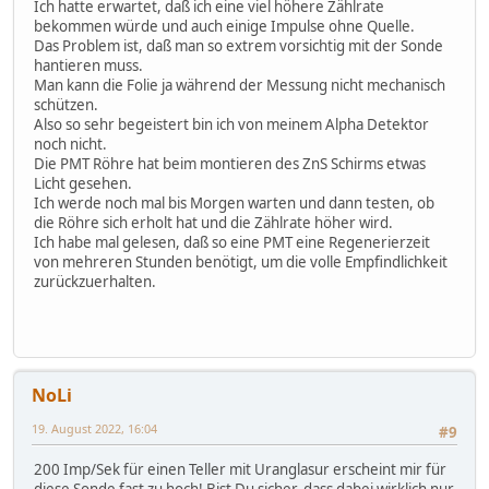
Ich hatte erwartet, daß ich eine viel höhere Zählrate
bekommen würde und auch einige Impulse ohne Quelle.
Das Problem ist, daß man so extrem vorsichtig mit der Sonde
hantieren muss.
Man kann die Folie ja während der Messung nicht mechanisch
schützen.
Also so sehr begeistert bin ich von meinem Alpha Detektor
noch nicht.
Die PMT Röhre hat beim montieren des ZnS Schirms etwas
Licht gesehen.
Ich werde noch mal bis Morgen warten und dann testen, ob
die Röhre sich erholt hat und die Zählrate höher wird.
Ich habe mal gelesen, daß so eine PMT eine Regenerierzeit
von mehreren Stunden benötigt, um die volle Empfindlichkeit
zurückzuerhalten.
NoLi
19. August 2022, 16:04
#9
200 Imp/Sek für einen Teller mit Uranglasur erscheint mir für
diese Sonde fast zu hoch! Bist Du sicher, dass dabei wirklich nur