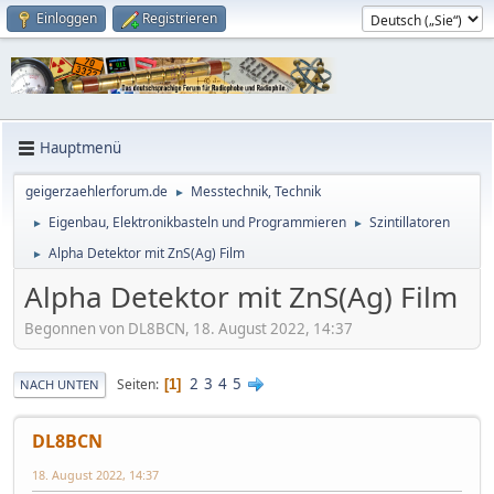
Einloggen
Registrieren
Hauptmenü
geigerzaehlerforum.de
Messtechnik, Technik
►
Eigenbau, Elektronikbasteln und Programmieren
Szintillatoren
►
►
Alpha Detektor mit ZnS(Ag) Film
►
Alpha Detektor mit ZnS(Ag) Film
Begonnen von DL8BCN, 18. August 2022, 14:37
2
3
4
5
Seiten
1
NACH UNTEN
DL8BCN
18. August 2022, 14:37