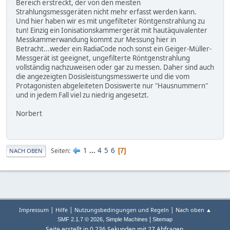
Bereich erstreckt, der von den meisten
Strahlungsmessgeräten nicht mehr erfasst werden kann.
Und hier haben wir es mit ungefilteter Röntgenstrahlung zu
tun! Einzig ein Ionisationskammergerät mit hautäquivalenter
Messkammerwandung kommt zur Messung hier in
Betracht...weder ein RadiaCode noch sonst ein Geiger-Müller-
Messgerät ist geeignet, ungefilterte Röntgenstrahlung
vollständig nachzuweisen oder gar zu messen. Daher sind auch
die angezeigten Dosisleistungsmesswerte und die vom
Protagonisten abgeleiteten Dosiswerte nur "Hausnummern"
und in jedem Fall viel zu niedrig angesetzt.
Norbert
1
...
4
5
6
Seiten
7
NACH OBEN
|
|
|
Impressum
Hilfe
Nutzungsbedingungen und Regeln
Nach oben ▲
,
|
SMF 2.1.7 © 2026
Simple Machines
Sitemap
Seite erstellt in 0.236 Sekunden mit 27 Abfragen.