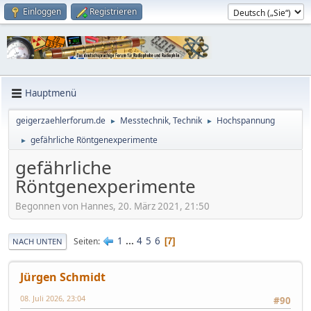
Einloggen
Registrieren
Hauptmenü
geigerzaehlerforum.de
Messtechnik, Technik
Hochspannung
►
►
gefährliche Röntgenexperimente
►
gefährliche
Röntgenexperimente
Begonnen von Hannes, 20. März 2021, 21:50
1
...
4
5
6
Seiten
7
NACH UNTEN
Jürgen Schmidt
08. Juli 2026, 23:04
#90