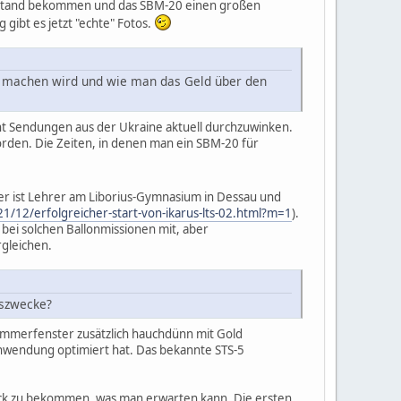
erstand bekommen und das SBM-20 einen großen
 gibt es jetzt "echte" Fotos.
mit machen wird und wie man das Geld über den
eint Sendungen aus der Ukraine aktuell durchzuwinken.
orden. Die Zeiten, in denen man ein SBM-20 für
r ist Lehrer am Liborius-Gymnasium in Dessau und
21/12/erfolgreicher-start-von-ikarus-lts-02.html?m=1
).
 bei solchen Ballonmissionen mit, aber
gleichen.
gszwecke?
Glimmerfenster zusätzlich hauchdünn mit Gold
Anwendung optimiert hat. Das bekannte STS-5
uck zu bekommen, was man erwarten kann. Die ersten