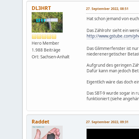
DL3HRT
27. September 2022, 08:51
Hat schon jemand von euch
Das Zählrohr sieht ein wen
http://www.gstube.com/ph
Hero Member
Das Glimmerfenster ist nur
1.988 Beiträge
niederenergetischer Betast
Ort: Sachsen-Anhalt
Aufgrund des geringen Zäh
Dafür kann man jedoch Bet
Eigentlich wäre das doch e
Das SBT-9 wurde sogar in r
funktioniert (siehe angehä
Raddet
27. September 2022, 09:31