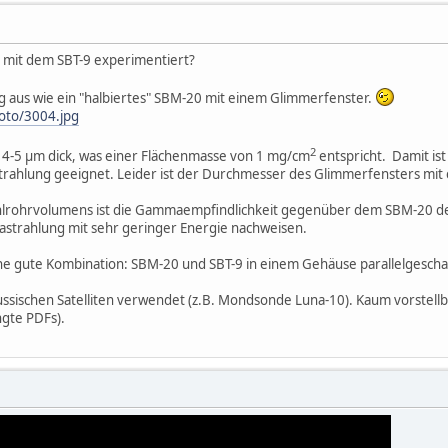
 mit dem SBT-9 experimentiert?
ig aus wie ein "halbiertes" SBM-20 mit einem Glimmerfenster.
oto/3004.jpg
2
 4-5 µm dick, was einer Flächenmasse von 1 mg/cm
entspricht. Damit is
rahlung geeignet. Leider ist der Durchmesser des Glimmerfensters mit 
lrohrvolumens ist die Gammaempfindlichkeit gegenüber dem SBM-20 deutl
astrahlung mit sehr geringer Energie nachweisen.
ine gute Kombination: SBM-20 und SBT-9 in einem Gehäuse parallelgeschal
ussischen Satelliten verwendet (z.B. Mondsonde Luna-10). Kaum vorstel
ngte PDFs).