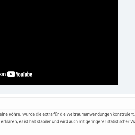
 kleine Röhre. Wurde die extra für die Weltraumanwendungen konstruie
r erklären, es ist halt stabiler und wird auch mit geringerer statistische