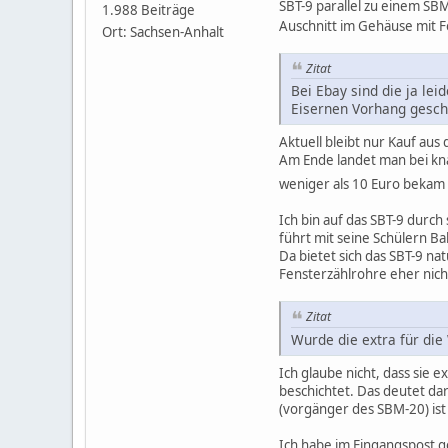
SBT-9 parallel zu einem S
1.988 Beiträge
Auschnitt im Gehäuse mit Fo
Ort: Sachsen-Anhalt
Zitat
Bei Ebay sind die ja le
Eisernen Vorhang gesch
Aktuell bleibt nur Kauf aus
Am Ende landet man bei kna
weniger als 10 Euro bekam 
Ich bin auf das SBT-9 dur
führt mit seine Schülern Ba
Da bietet sich das SBT-9 na
Fensterzählrohre eher nich
Zitat
Wurde die extra für di
Ich glaube nicht, dass sie
beschichtet. Das deutet da
(vorgänger des SBM-20) ist 
Ich habe im Eingangspost 