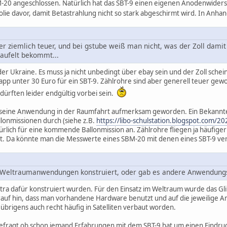
BM-20 angeschlossen. Natürlich hat das SBT-9 einen eigenen Anodenwid
lie davor, damit Betastrahlung nicht so stark abgeschirmt wird. In Anhang
ider ziemlich teuer, und bei gstube weiß man nicht, was der Zoll da
aufelt bekommt...
 der Ukraine. Es muss ja nicht unbedingt über ebay sein und der Zoll sch
pp unter 30 Euro für ein SBT-9. Zählrohre sind aber generell teuer gew
dürften leider endgültig vorbei sein.
ch seine Anwendung in der Raumfahrt aufmerksam geworden. Ein Bekannte
llonmissionen durch (siehe z.B.
https://libo-schulstation.blogspot.com/20
türlich für eine kommende Ballonmission an. Zählrohre fliegen ja häufiger
t. Da könnte man die Messwerte eines SBM-20 mit denen eines SBT-9 ver
e Weltraumanwendungen konstruiert, oder gab es andere Anwendun
 extra dafür konstruiert wurden. Für den Einsatz im Weltraum wurde das 
rauf hin, dass man vorhandene Hardware benutzt und auf die jeweilige 
übrigens auch recht häufig in Satelliten verbaut worden.
gefragt ob schon jemand Erfahrungen mit dem SBT-9 hat um einen Eindr