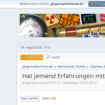
Willkommen im Forum „
geigerzaehlerforum.de
“.
Einlogg
09. August 2026, 13:13
Übersicht
Suche
geigerzaehlerforum.de
Messtechnik, Technik
Eigenbau, 
►
►
Hat jemand Erfahrungen mit
Begonnen von DL3HRT, 27. September 2022, 08:51
Seiten
1
NACH UNTEN