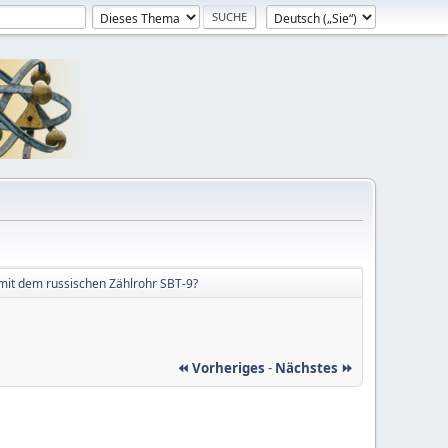
it dem russischen Zählrohr SBT-9?
⏪ Vorheriges
-
Nächstes ⏩