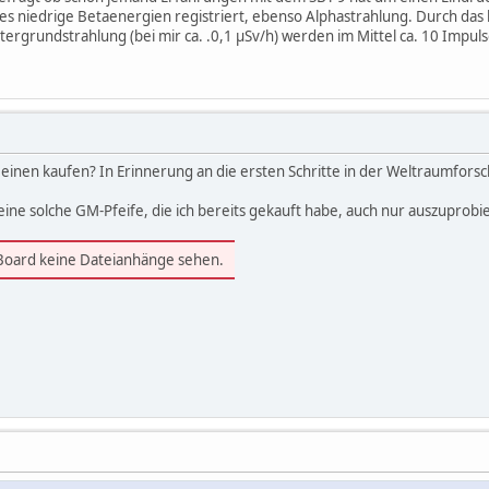
 es niedrige Betaenergien registriert, ebenso Alphastrahlung. Durch das k
ergrundstrahlung (bei mir ca. .0,1 µSv/h) werden im Mittel ca. 10 Impuls
uch einen kaufen? In Erinnerung an die ersten Schritte in der Weltraumforsc
, eine solche GM-Pfeife, die ich bereits gekauft habe, auch nur auszuprob
 Board keine Dateianhänge sehen.