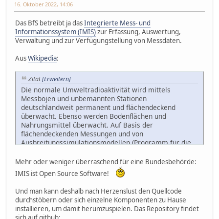
16. Oktober 2022, 14:06
Das BfS betreibt ja das
Integrierte Mess- und
Informationssystem (IMIS)
zur Erfassung, Auswertung,
Verwaltung und zur Verfügungstellung von Messdaten.
Aus
Wikipedia
:
Zitat
[Erweitern]
Die normale Umweltradioaktivität wird mittels
Messbojen und unbemannten Stationen
deutschlandweit permanent und flächendeckend
überwacht. Ebenso werden Bodenflächen und
Nahrungsmittel überwacht. Auf Basis der
flächendeckenden Messungen und von
Ausbreitungssimulationsmodellen (Programm für die
Abschätzung Radiologischer Konsequenzen (PARK),
RODOS) ermöglicht IMIS im Falle einer Freisetzung von
Mehr oder weniger überraschend für eine Bundesbehörde:
Radioaktivität einen schnellen Überblick über das
IMIS ist Open Source Software!
Ausmaß der Kontamination und die resultierende
Strahlenbelastung der Bevölkerung. Damit stellt IMIS
Und man kann deshalb nach Herzenslust den Quellcode
die Grundlage für Entscheidungen zum wirkungsvollen
durchstöbern oder sich einzelne Komponenten zu Hause
Schutz der Bevölkerung und der Umwelt dar.
installieren, um damit herumzuspielen. Das Repository findet
sich auf github: