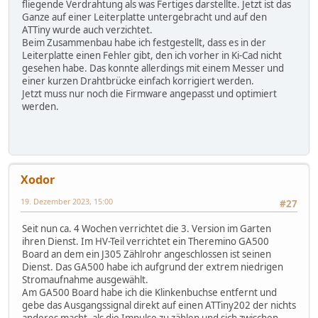
fliegende Verdrahtung als was Fertiges darstellte. Jetzt ist das
Ganze auf einer Leiterplatte untergebracht und auf den
ATTiny wurde auch verzichtet.
Beim Zusammenbau habe ich festgestellt, dass es in der
Leiterplatte einen Fehler gibt, den ich vorher in Ki-Cad nicht
gesehen habe. Das konnte allerdings mit einem Messer und
einer kurzen Drahtbrücke einfach korrigiert werden.
Jetzt muss nur noch die Firmware angepasst und optimiert
werden.
Xodor
19. Dezember 2023, 15:00
#27
Seit nun ca. 4 Wochen verrichtet die 3. Version im Garten
ihren Dienst. Im HV-Teil verrichtet ein Theremino GA500
Board an dem ein J305 Zählrohr angeschlossen ist seinen
Dienst. Das GA500 habe ich aufgrund der extrem niedrigen
Stromaufnahme ausgewählt.
Am GA500 Board habe ich die Klinkenbuchse entfernt und
gebe das Ausgangssignal direkt auf einen ATTiny202 der nichts
anderes macht, als die Impulse zu zählen und sich zwischen