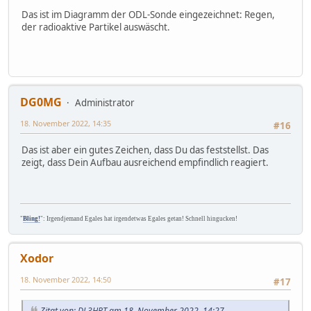
Das ist im Diagramm der ODL-Sonde eingezeichnet: Regen,
der radioaktive Partikel auswäscht.
DG0MG
Administrator
18. November 2022, 14:35
#16
Das ist aber ein gutes Zeichen, dass Du das feststellst. Das
zeigt, dass Dein Aufbau ausreichend empfindlich reagiert.
"
Bling!
": Irgendjemand Egales hat irgendetwas Egales getan! Schnell hingucken!
Xodor
18. November 2022, 14:50
#17
Zitat von: DL3HRT am 18. November 2022, 14:27