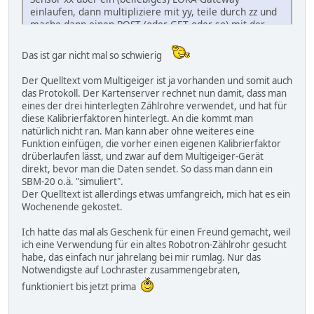
einlaufen, dann multipliziere mit yy, teile durch zz und
mache dann einen POST (oder GET oder so) mit der
sich ergebenden Dosisleistung bei
sensor.community
(wo man aber auch noch einen Account bräuchte)?
Das ist gar nicht mal so schwierig
Der Quelltext vom Multigeiger ist ja vorhanden und somit auch
das Protokoll. Der Kartenserver rechnet nun damit, dass man
eines der drei hinterlegten Zählrohre verwendet, und hat für
diese Kalibrierfaktoren hinterlegt. An die kommt man
natürlich nicht ran. Man kann aber ohne weiteres eine
Funktion einfügen, die vorher einen eigenen Kalibrierfaktor
drüberlaufen lässt, und zwar auf dem Multigeiger-Gerät
direkt, bevor man die Daten sendet. So dass man dann ein
SBM-20 o.ä. "simuliert".
Der Quelltext ist allerdings etwas umfangreich, mich hat es ein
Wochenende gekostet.
Ich hatte das mal als Geschenk für einen Freund gemacht, weil
ich eine Verwendung für ein altes Robotron-Zählrohr gesucht
habe, das einfach nur jahrelang bei mir rumlag. Nur das
Notwendigste auf Lochraster zusammengebraten,
funktioniert bis jetzt prima