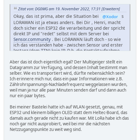
Zitat von: DG0MG am 19. November 2022, 17:31
[Erweitern]
Okay, das ist prima, aber die Situation bei
s
@Xodor
LORAWAN ist ja etwas anders. Bei Dir , Henri, macht
doch sicher ein ESP32 die verarbeitung und der spricht
direkt IP und "redet" selbst mit dem Server bei
Sensor.community
. Bei LORAWAN läuft doch - so wie
ich das verstanden habe - zwischen Sensor und erster
Instanz (dem TTN) kein IP. D.h. die Kontaktaufnahme
mit dem Datenserver macht im Gegensatz zum
Multigeiger nicht der Sensor selbst.
Aber das ist doch eigentlich egal? Der Multigeiger stellt ein
Datagramm zur Verfügung, und dessen Inhalt bestimmt man
Benutzt denn Deine Lösung am Sensor WLAN
@Henri
selber. Wie es transportiert wird, dürfte nebensächlich sein?
oder wirklich ebenfalls LORA?
Ich erinnere mich nur, dass ein paar Informationen wie z.B.
Zählrohrspannungs-Nachladefrequenz weggelassen wurden,
weil man ja nur alle paar Minuten senden darf und dann auch
nur ein paar bytes.
Bei meiner Bastelei hatte ich auf WLAN gesetzt, genau, mit
ESP32 und kleinem billigen OLED statt dem Heltec-Board, das
damals auch gerade nicht zu kaufen war. Mit LoRa habe ich das
noch gar nicht ausprobiert, weil bei mir die nächsten
Netzzugangspunkte zu weit weg sind.