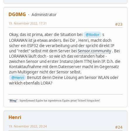
DG0MG
Administrator
19. November 2022, 17:31
#23
Okay, das ist prima, aber die Situation bei
@Xodor
s
LORAWAN ist ja etwas anders. Bei Dir , Henri, macht doch
sicher ein ESP32 die verarbeitung und der spricht direkt IP
und "redet" selbst mit dem Server bei
Sensor.community
. Bei
LORAWAN läuft doch - so wie ich das verstanden habe -
zwischen Sensor und erster Instanz (dem TTN) kein IP. D.h. die
Kontaktaufnahme mit dem Datenserver macht im Gegensatz
zum Multigeiger nicht der Sensor selbst.
@Henri
Benutzt denn Deine Lösung am Sensor WLAN oder
wirklich ebenfalls LORA?
"
Bling!
": Irgendjemand Egales hat irgendetwas Egales getan! Schnell hingucken!
Henri
19. November 2022, 20:24
#24