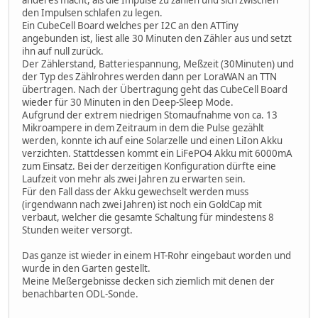
den Impulsen schlafen zu legen.
Ein CubeCell Board welches per I2C an den ATTiny
angebunden ist, liest alle 30 Minuten den Zähler aus und setzt
ihn auf null zurück.
Der Zählerstand, Batteriespannung, Meßzeit (30Minuten) und
der Typ des Zählrohres werden dann per LoraWAN an TTN
übertragen. Nach der Übertragung geht das CubeCell Board
wieder für 30 Minuten in den Deep-Sleep Mode.
Aufgrund der extrem niedrigen Stomaufnahme von ca. 13
Mikroampere in dem Zeitraum in dem die Pulse gezählt
werden, konnte ich auf eine Solarzelle und einen LiIon Akku
verzichten. Stattdessen kommt ein LiFePO4 Akku mit 6000mA
zum Einsatz. Bei der derzeitigen Konfiguration dürfte eine
Laufzeit von mehr als zwei Jahren zu erwarten sein.
Für den Fall dass der Akku gewechselt werden muss
(irgendwann nach zwei Jahren) ist noch ein GoldCap mit
verbaut, welcher die gesamte Schaltung für mindestens 8
Stunden weiter versorgt.
Das ganze ist wieder in einem HT-Rohr eingebaut worden und
wurde in den Garten gestellt.
Meine Meßergebnisse decken sich ziemlich mit denen der
benachbarten ODL-Sonde.