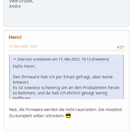
Viele Grüsse,
Andre
Henri
15. Mai 2023, 18:57
#27
Zitat von: uranbanan am 15. Mai 2023, 18:13
[Erweitern]
Hallo Henri,
Den firmware hab ich per Email gefragt, aber keine
Antwort.
Es ist sowieso schwierig um an den Produzenten heran
zu kommen, und da hab ich ehrlich gesagt wenig
Hoffnung.
Wenn es gelingen wurde un den Software zu aendern...
Kalibrationfaktor, Click pro Puls, CPM Angabe, Puls-
Nee, die Firmware werden die nicht rausrücken. Die müsstest
Bar...
Du komplett selber schreiben
Es ist so wunderbar klein, und waere zu viel mehr im
stande.