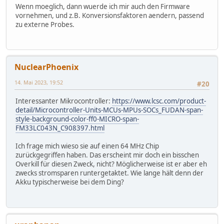
Wenn moeglich, dann wuerde ich mir auch den Firmware
vornehmen, und z.B. Konversionsfaktoren aendern, passend
zu externe Probes.
NuclearPhoenix
14. Mai 2023, 19:52
#20
Interessanter Mikrocontroller:
https://www.lcsc.com/product-
detail/Microcontroller-Units-MCUs-MPUs-SOCs_FUDAN-span-
style-background-color-ff0-MICRO-span-
FM33LC043N_C908397.html
Ich frage mich wieso sie auf einen 64 MHz Chip
zurückgegriffen haben. Das erscheint mir doch ein bisschen
Overkill für diesen Zweck, nicht? Möglicherweise ist er aber eh
zwecks stromsparen runtergetaktet. Wie lange hält denn der
Akku typischerweise bei dem Ding?