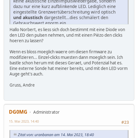
keine akustische Einzelimpulswiedergabe, sondern
dazu nur eine kurz aufblinkende LED. Lediglich eine
eingestellte Grenzwertüberschreitung wird optisch
und akustisch
dargestellt...dies schmälert den
Gebrauchswert enorm ein.
"Nettes" Gerätchen, was man aber
so
nicht unbedingt
Hallo Norbert, es liess sich doch bestimmt mit eine Diode von
braucht! Schade um das Geld.
den LED den pulsen nehmen, und mit einen Piëzo den clicks
hoeren zu lassen?
Norbert
Wenn es bloss moeglich waere om diesen firmware zu
modifizieren... Einzel-clicks muesten dann moeglich sein. Ich
bastle schon herum mit dieses Geraet, und Potenzial hat es.
Eine externe Sonde hat meiner bereits, und mit den LED vorm
Auge geht's auch.
Gruss, Andre
DG0MG
Administrator
15. Mai 2023, 14:40
#23
Zitat von: uranbanan am 14. Mai 2023, 18:40