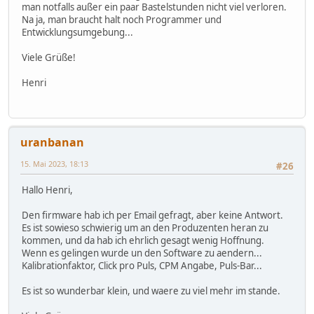
man notfalls außer ein paar Bastelstunden nicht viel verloren.
Na ja, man braucht halt noch Programmer und
Entwicklungsumgebung...
Viele Grüße!
Henri
uranbanan
15. Mai 2023, 18:13
#26
Hallo Henri,
Den firmware hab ich per Email gefragt, aber keine Antwort.
Es ist sowieso schwierig um an den Produzenten heran zu
kommen, und da hab ich ehrlich gesagt wenig Hoffnung.
Wenn es gelingen wurde un den Software zu aendern...
Kalibrationfaktor, Click pro Puls, CPM Angabe, Puls-Bar...
Es ist so wunderbar klein, und waere zu viel mehr im stande.