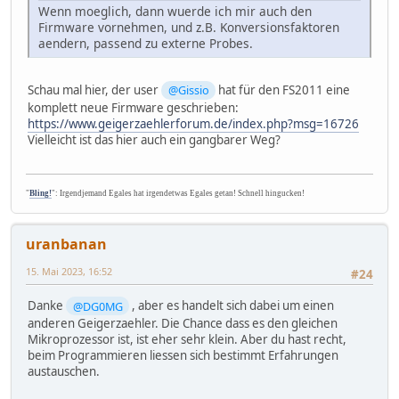
Wenn moeglich, dann wuerde ich mir auch den
Firmware vornehmen, und z.B. Konversionsfaktoren
aendern, passend zu externe Probes.
Schau mal hier, der user
@Gissio
hat für den FS2011 eine
komplett neue Firmware geschrieben:
https://www.geigerzaehlerforum.de/index.php?msg=16726
Vielleicht ist das hier auch ein gangbarer Weg?
"
Bling!
": Irgendjemand Egales hat irgendetwas Egales getan! Schnell hingucken!
uranbanan
15. Mai 2023, 16:52
#24
Danke
@DG0MG
, aber es handelt sich dabei um einen
anderen Geigerzaehler. Die Chance dass es den gleichen
Mikroprozessor ist, ist eher sehr klein. Aber du hast recht,
beim Programmieren liessen sich bestimmt Erfahrungen
austauschen.