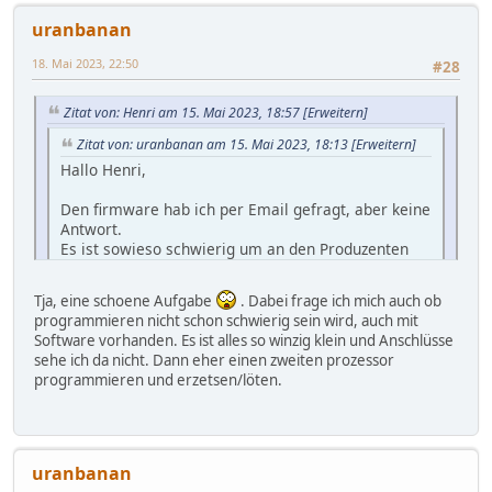
uranbanan
Viele Grüsse,
Andre
18. Mai 2023, 22:50
#28
Zitat von: Henri am 15. Mai 2023, 18:57
[Erweitern]
Zitat von: uranbanan am 15. Mai 2023, 18:13
[Erweitern]
Hallo Henri,
Den firmware hab ich per Email gefragt, aber keine
Antwort.
Es ist sowieso schwierig um an den Produzenten
heran zu kommen, und da hab ich ehrlich gesagt
wenig Hoffnung.
Tja, eine schoene Aufgabe
. Dabei frage ich mich auch ob
Wenn es gelingen wurde un den Software zu
programmieren nicht schon schwierig sein wird, auch mit
aendern... Kalibrationfaktor, Click pro Puls, CPM
Nee, die Firmware werden die nicht rausrücken. Die
Software vorhanden. Es ist alles so winzig klein und Anschlüsse
Angabe, Puls-Bar...
müsstest Du komplett selber schreiben
sehe ich da nicht. Dann eher einen zweiten prozessor
programmieren und erzetsen/löten.
Es ist so wunderbar klein, und waere zu viel mehr
im stande.
Viele Grüsse,
Andre
uranbanan