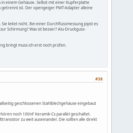
in einem Gehäuse. Selbst mit einer Kupferplatte
n getrennt ist. Der opengeiger PMT-Adapter alleine
 Sie leitet nicht. Bei einer Durchflussmessung pipst es
e zur Schirmung? Was ist besser? Alu-Druckguss-
g bringt muss ich erst noch prüfen.
#38
llseitig geschlossenen Stahlblechgehäuse eingebaut
hören noch 100nF Keramik-Cs parallel geschaltet.
ransistor zu weit auseinander. Die sollten alle direkt