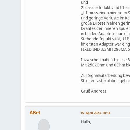
und
2. das die Induktivität L1 
,,L1 muss einen niedrigen S
und geringe Verluste im Ke
große Drosseln einen geri
Drahtes der inneren Spule
in beiden Adaptern nun ei
Stehende-Induktivität, 11P
im ersten Adapter war ein
FIXED IND 3.3MH 280MA 6
Inzwischen habe ich dies
Mit 250kOhm und 0Ohm blei
Zur Signalaufarbeitung bzw
Streifenrasterplatine gebau
Gruß Andreas
ABel
15. April 2023, 20:14
Hallo,