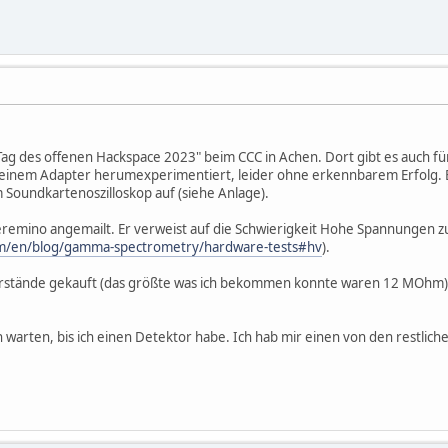
Tag des offenen Hackspace 2023" beim CCC in Achen. Dort gibt es auch fü
einem Adapter herumexperimentiert, leider ohne erkennbarem Erfolg. Bei
Soundkartenoszilloskop auf (siehe Anlage).
heremino angemailt. Er verweist auf die Schwierigkeit Hohe Spannungen z
m/en/blog/gamma-spectrometry/hardware-tests#hv
).
rstände gekauft (das größte was ich bekommen konnte waren 12 MOhm) 
lich warten, bis ich einen Detektor habe. Ich hab mir einen von den restlic