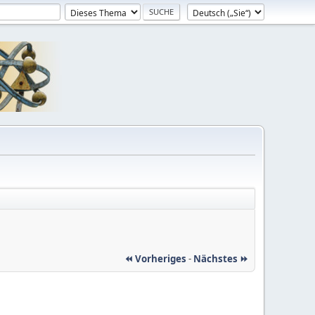
⏪ Vorheriges
-
Nächstes ⏩