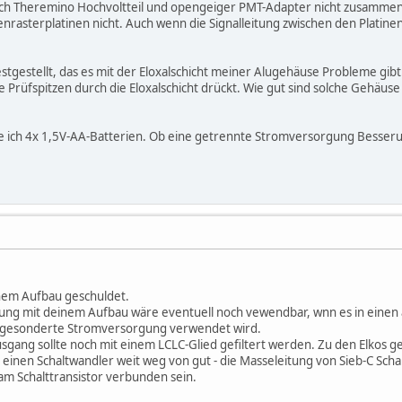
sich Theremino Hochvoltteil und opengeiger PMT-Adapter nicht zusammen 
enrasterplatinen nicht. Auch wenn die Signalleitung zwischen den Platine
estgestellt, das es mit der Eloxalschicht meiner Alugehäuse Probleme gibt.
e Prüfspitzen durch die Eloxalschicht drückt. Wie gut sind solche Gehäus
 ich 4x 1,5V-AA-Batterien. Ob eine getrennte Stromversorgung Besserun
inem Aufbau geschuldet.
g mit deinem Aufbau wäre eventuell noch vewendbar, wnn es in einen a
ne gesonderte Stromversorgung verwendet wird.
ang sollte noch mit einem LCLC-Glied gefiltert werden. Zu den Elkos ge
einen Schaltwandler weit weg von gut - die Masseleitung von Sieb-C Schaltt
am Schalttransistor verbunden sein.