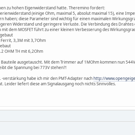
einen zu hohen Eigenwiderstand hatte. Theremino fordert:
erienwiderstand (einige Ohm, maximal 5, absolut maximal 15), eine Imped
rn haben; diese Parameter sind wichtig für einen maximalen Wirkungsgr
ngeren Widerstand und geringere Verluste. Die Verbindung des Drahtes
n mit dem MOSFET führt zu einer kleinen Verbesserung des Wirkungsgrad
ngebaut
, Ferrit, 3,3M mit 3,7Ohm
gebaut
.2 OHM TH mit 6,2Ohm
e 3 Bauteile ausgetauscht. Mit dem Trimmer auf 1MOhm kommen nun 544
bt die Spannung bei 773V stehen?!
. -verstärkung habe ich mir den PMT-Adapter nach
http://www.opengeig
t. Leider liefert diese am Signalausgang noch nichts Sinnvolles.