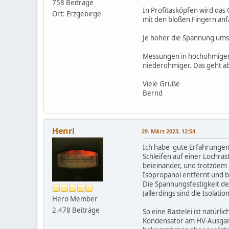
758 Beiträge
In Profitasköpfen wird das
Ort: Erzgebirge
mit den bloßen Fingern anf
Je höher die Spannung umso
Messungen in hochohmigen 
niederohmiger. Das geht ab
Viele Grüße
Bernd
Henri
29. März 2023, 12:54
Ich habe gute Erfahrungen 
Schleifen auf einer Lochras
beieinander, und trotzdem 
Isopropanol entfernt und 
Die Spannungsfestigkeit de
(allerdings sind die Isolati
Hero Member
2.478 Beiträge
So eine Bastelei ist natürl
Kondensator am HV-Ausgang