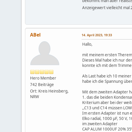
bekommt man aber realistis
Anzeigewert vielleicht mal
ABel
14. April 2023, 19:33
Hallo,
mit meinem ersten Theremin
Dieses Mal habe ich nur de
konnte ich mit dem Trimme
Als Last habe ich 10 mein
Hero Member
habe ich die Spannung über
742 Beiträge
Ort: Kreis Heinsberg,
Mit dem zweiten Adapter ha
NRW
1. das die beiden Kondensat
Kriterium aber bei der wei
,,C13 und C14 müssen LOW-
Im ersten Adapter ist nun 
Elko radial, 1000 µF, 50 V
im zweiten Adapter
CAP ALUM 1000UF 20% 35V