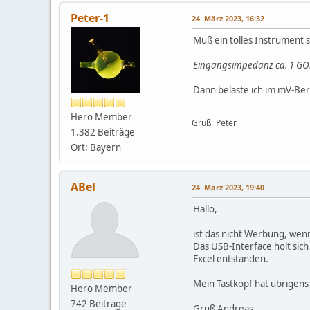
Peter-1
24. März 2023, 16:32
Muß ein tolles Instrument se
Eingangsimpedanz ca. 1 GOh
Dann belaste ich im mV-Ber
Hero Member
Gruß Peter
1.382 Beiträge
Ort: Bayern
ABel
24. März 2023, 19:40
Hallo,
ist das nicht Werbung, wenn 
Das USB-Interface holt sic
Excel entstanden.
Mein Tastkopf hat übrigens
Hero Member
742 Beiträge
Gruß Andreas