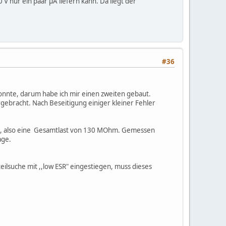
 nur ein paar µA liefern kann. Da liegt der
#36
konnte, darum habe ich mir einen zweiten gebaut.
gebracht. Nach Beseitigung einiger kleiner Fehler
n, also eine Gesamtlast von 130 MOhm. Gemessen
age.
eilsuche mit ,,low ESR" eingestiegen, muss dieses