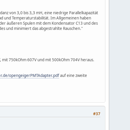
anz von 3,0 bis 3,3 mH, eine niedrige Parallelkapazität
ad und Temperaturstabilität. Im Allgemeinen haben
 der äußeren Spulen mit dem Kondensator C13 und des
es und minimiert das abgestrahlte Rauschen."
V, mit 750kOhm 607V und mit 500kOhm 704V heraus.
er.de/opengeigerPMTAdapter.pdf
auf eine zweite
#37