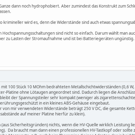
 Ganze dann noch hydrophobiert. Aber zumindest das Konstrukt zum Schl
assen.
 krimineller wird es, denn die Widerstände sind auch etwas spannungsa
Hochspannungsschaltungen sind nicht so einfach. Darum wählt man auc
er zu Lasten der Stromaufnahme und ist bei Batteriegeräten ungünstig.
mit 100 Stück 10 MOhm bedrahteten Metallschichtwiderständen (0,6 W, 1
ter-Platine ohne Lötaugen angeordnet sind. Dadurch liegen die Anschlüsse
bleibt der Spannungsteiler sehr kompakt (weniger als zigarettenschachte
berührungsgeschützt in ein kleines ABS-Gehäuse eingebaut.
r von mir verwendeten Widerstände beträgt 250 V DC, die gesamte Kette
onsabstände auf meiner Platine hierfür zu klein).
ich (aus Sicherheitsgründen) nichts, wenn die HV-Quelle wirklich Leistung 
). Da braucht man dann einen professionellen HV-Tastkopf oder sollte 