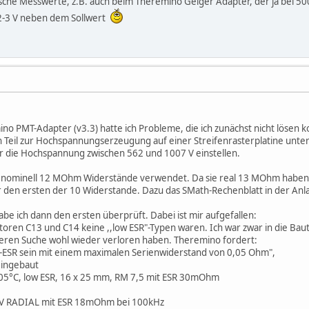
che Messwerte, z.B. auch beim Theremino Geiger Adapter, der ja bei 500 V
 2-3 V neben dem Sollwert
o PMT-Adapter (v3.3) hatte ich Probleme, die ich zunächst nicht lösen 
n Teil zur Hochspannungserzeugung auf einer Streifenrasterplatine unter
r die Hochspannung zwischen 562 und 1007 V einstellen.
er nominell 12 MOhm Widerstände verwendet. Da sie real 13 MOhm habe
 den ersten der 10 Widerstande. Dazu das SMath-Rechenblatt in der Anl
be ich dann den ersten überprüft. Dabei ist mir aufgefallen:
oren C13 und C14 keine ,,low ESR"-Typen waren. Ich war zwar in die Baut
teren Suche wohl wieder verloren haben. Theremino fordert:
ESR sein mit einem maximalen Serienwiderstand von 0,05 Ohm",
eingebaut
, 105°C, low ESR, 16 x 25 mm, RM 7,5 mit ESR 30mOhm
 RADIAL mit ESR 18mOhm bei 100kHz