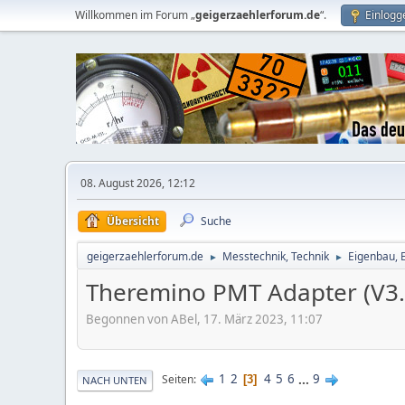
Willkommen im Forum „
geigerzaehlerforum.de
“.
Einlogg
08. August 2026, 12:12
Übersicht
Suche
geigerzaehlerforum.de
Messtechnik, Technik
Eigenbau, 
►
►
Theremino PMT Adapter (V3.
Begonnen von ABel, 17. März 2023, 11:07
1
2
4
5
6
...
9
Seiten
3
NACH UNTEN