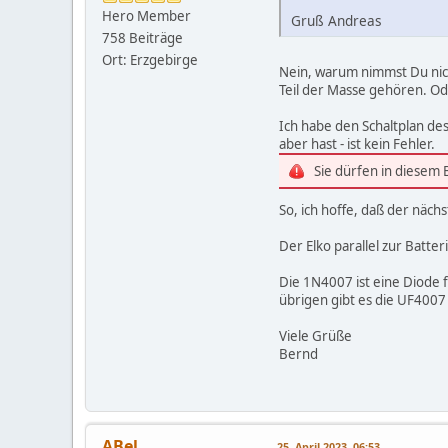
Hero Member
Gruß Andreas
758 Beiträge
Ort: Erzgebirge
Nein, warum nimmst Du nich
Teil der Masse gehören. Od
Ich habe den Schaltplan des
aber hast - ist kein Fehler.
Sie dürfen in diesem
So, ich hoffe, daß der nächs
Der Elko parallel zur Batt
Die 1N4007 ist eine Diode f
übrigen gibt es die UF4007
Viele Grüße
Bernd
ABel
25. April 2023, 06:53