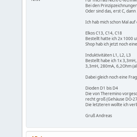
Für mich als Nicht-E-Technik
Bei den Prinzipzeichnungen 
Oder sind das, erst C, dann
Ich hab mich schon Mal auf
Elkos C13, C14, C18
Bestellt hatte ich 2x 1000 
Shop hab ich jetzt noch ein
Induktivitäten L1, L2, L3
Bestellt habe ich 1x 3,3m
3,3mH, 280mA, 6,2Ohm (als
Dabei gleich noch eine Frag
Dioden D1 bis D4
Die von Theremino vorgesc
recht groß (Gehäuse DO-27
Die letzteren wollte ich ve
Gruß Andreas