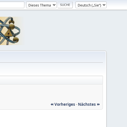
⏪ Vorheriges
-
Nächstes ⏩