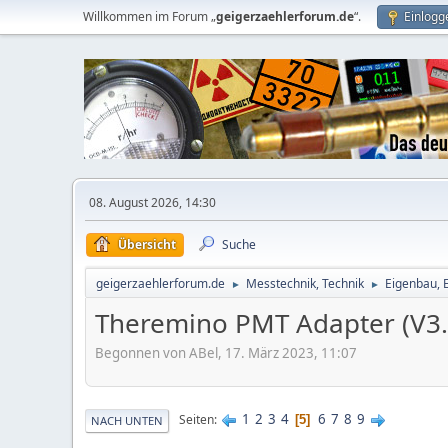
Willkommen im Forum „
geigerzaehlerforum.de
“.
Einlogg
08. August 2026, 14:30
Übersicht
Suche
geigerzaehlerforum.de
Messtechnik, Technik
Eigenbau, 
►
►
Theremino PMT Adapter (V3.
Begonnen von ABel, 17. März 2023, 11:07
1
2
3
4
6
7
8
9
Seiten
5
NACH UNTEN