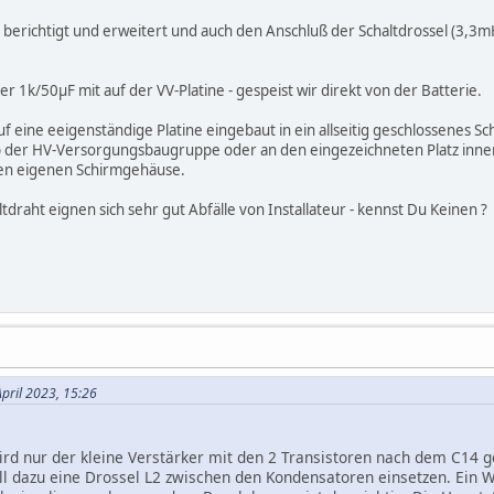
g berichtigt und erweitert und auch den Anschluß der Schaltdrossel (3,3mH
ter 1k/50µF mit auf der VV-Platine - gespeist wir direkt von der Batterie.
f eine eeigenständige Platine eingebaut in ein allseitig geschlossenes S
b der HV-Versorgungsbaugruppe oder an den eingezeichneten Platz inn
nen eigenen Schirmgehäuse.
ltdraht eignen sich sehr gut Abfälle von Installateur - kennst Du Keinen ?
April 2023, 15:26
ird nur der kleine Verstärker mit den 2 Transistoren nach dem C14 g
ll dazu eine Drossel L2 zwischen den Kondensatoren einsetzen. Ein 