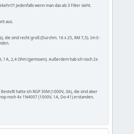
ehrt?! Jedenfalls wenn man das als 3 Filter sieht.
nt aus.
), die sind recht groß (Durchm. 16 x 25, RM 7,5). Im E-
anden.
H, ? A, 2,4 Ohm (gemssen). Außerdem hab ich noch 2x
stellt hatte ich RGP 30M (1000V, 3A), die sind aber
Shop noch 4x 1N4007 (1000V, 1A, Do-41) erstanden.