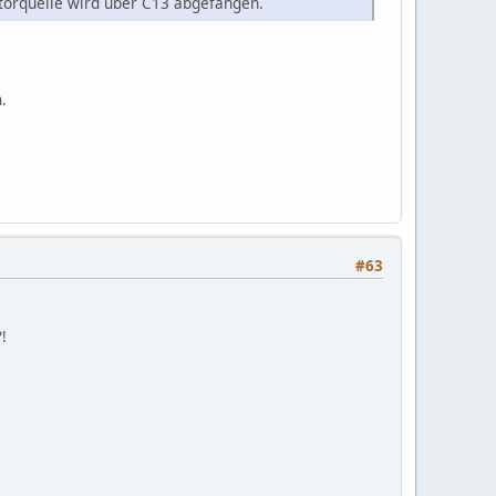
störquelle wird über C13 abgefangen.
.
#63
!