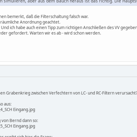
ch simulieren, aber aus dem Bauch heraus ist das richtig. Die Haupt
chen bemerkt, daß die Filterschaltung falsch war.
ie räumliche Anordnung geachtet.
gt. Und ich habe auch einen Tipp zum richtigen Anschließen des VV gegeben
eder gefordert. Warten wir es ab - wird schon werden.
einen Grabenkrieg zwischen Verfechtern von LC- und RC-Filtern verursacht?
so aus:
4_SCH Eingang.jpg
g von Bernd dann so:
5_SCH Eingang.jpg