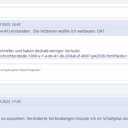
il 2023, 16:42
o-41) erstanden. Die letzteren wollte ich verbauen. OK?
chneller und haben deshalb weniger Verluste.
leichrichterdiode-1000-v-1-a-do-41-do-204al-uf-4007-p42038.html?&nbc=
was Egales getan! Schnell hingucken!
il 2023, 17:29
n so aussehen. Veränderte Verbindungen müsste ich im Schaltplan än