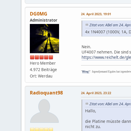
DG0MG
24. April 2023, 19:01
Administrator
Zitat von: ABel am 24. Apr
4x 1N4007 (1000V, 1A, D
Nein.
UF4007 nehmen. Die sind s
https://www.reichelt.de/g
Hero Member
4.972 Beiträge
"
Bling!
": Irgendjemand Egales hat irgendet
Ort: Werdau
Radioquant98
24. April 2023, 23:22
Zitat von: ABel am 24. Apr
Hallo,
die Platine müsste dan
nicht zu.