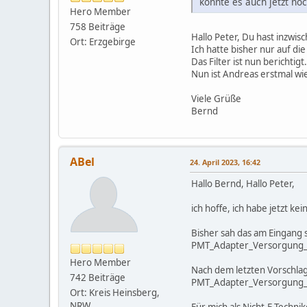
könnte es auch jetzt no
Hero Member
758 Beiträge
Hallo Peter, Du hast inzwis
Ort: Erzgebirge
Ich hatte bisher nur auf d
Das Filter ist nun berichti
Nun ist Andreas erstmal wi
Viele Grüße
Bernd
ABel
24. April 2023, 16:42
Hallo Bernd, Hallo Peter,
ich hoffe, ich habe jetzt k
Bisher sah das am Eingang 
PMT_Adapter_Versorgung_
Hero Member
Nach dem letzten Vorschla
742 Beiträge
PMT_Adapter_Versorgung_
Ort: Kreis Heinsberg,
NRW