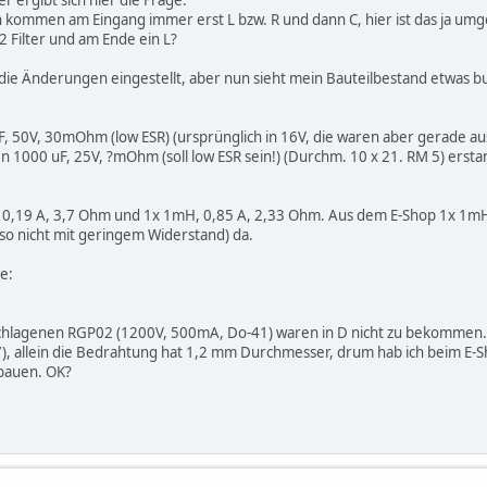
er ergibt sich hier die Frage:
kommen am Eingang immer erst L bzw. R und dann C, hier ist das ja umgek
 2 Filter und am Ende ein L?
 die Änderungen eingestellt, aber nun sieht mein Bauteilbestand etwas bu
uF, 50V, 30mOhm (low ESR) (ursprünglich in 16V, die waren aber gerade aus
en 1000 uF, 25V, ?mOhm (soll low ESR sein!) (Durchm. 10 x 21. RM 5) erst
H, 0,19 A, 3,7 Ohm und 1x 1mH, 0,85 A, 2,33 Ohm. Aus dem E-Shop 1x 1m
o nicht mit geringem Widerstand) da.
e:
hlagenen RGP02 (1200V, 500mA, Do-41) waren in D nicht zu bekommen. Be
), allein die Bedrahtung hat 1,2 mm Durchmesser, drum hab ich beim E-
rbauen. OK?