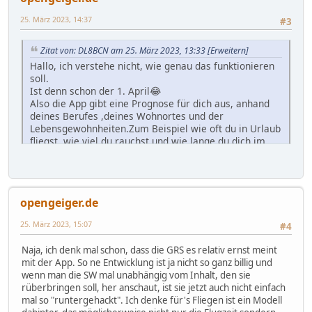
25. März 2023, 14:37
#3
Zitat von: DL8BCN am 25. März 2023, 13:33
[Erweitern]
Hallo, ich verstehe nicht, wie genau das funktionieren
soll.
Ist denn schon der 1. April😂
Also die App gibt eine Prognose für dich aus, anhand
deines Berufes ,deines Wohnortes und der
Lebensgewohnheiten.Zum Beispiel wie oft du in Urlaub
fliegst, wie viel du rauchst und wie lange du dich im
Keller aufhältst?
Also ein reines Schätzeisen?
Oder ist das Spaß?
opengeiger.de
PS: Bernd, willkommen zurück hier nach langer Zeit🙌
25. März 2023, 15:07
#4
Naja, ich denk mal schon, dass die GRS es relativ ernst meint
mit der App. So ne Entwicklung ist ja nicht so ganz billig und
wenn man die SW mal unabhängig vom Inhalt, den sie
rüberbringen soll, her anschaut, ist sie jetzt auch nicht einfach
mal so "runtergehackt". Ich denke für's Fliegen ist ein Modell