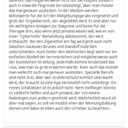
dahinter, das möglicherweise nicht nur die Flugzeit sondern
auch in etwa die Flugroute berücksichtigt, aber man müsste
das mal genauer austesten. In der Medizin werden
Mittelwerte für die Art der Bildgebungsgeräte eingesetzt und
grob der Organbereich, der abgebildet wird. Es sind aber nur
die wichtigsten Anlagen zur Diagnose und keine für die
Therapie drin, also wenn jetzt jemand wissen will, was er von
einer "Cyberknife"-Behandlung abbekommt, der wird
enttäuscht. Bei den Zigaretten am Tag wird jetzt auch nicht
zwischen Gauloises Brunes und Davidoff Gold Slim
unterschieden. Auch hinter den Wohnorten liegt wohl nur ein
einfaches Modell der terrestrischen und möglicherweise auch
der kosmischen Strahlung. Jedenfalls kommt tendenziell das
raus, was man so grob erwarten würde. Aber auch das müsste
man viellecht noch mal genauer austesten. Spezielle Berufe
sind nicht drin, aber wer strahlenschutzrechtlich überwacht
wird, der braucht so eine App vermutlich nicht unbedingt. Ein
reines Schätzeisen ist es jedoch nicht. Nem Vielflieger könnte
es vielleicht helfen und auch jemand, der von einem
Radiologen zum andern geschickt wird. Mehrheitlich würd ich
aber mal sagen, es soll vermutlich eher der Meinungsbildung
dienen und dabei ist eben auch der Urheber zu beachten.