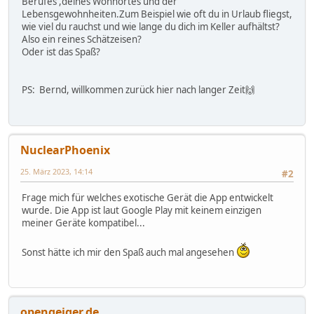
Berufes ,deines Wohnortes und der
Lebensgewohnheiten.Zum Beispiel wie oft du in Urlaub fliegst,
wie viel du rauchst und wie lange du dich im Keller aufhältst?
Also ein reines Schätzeisen?
Oder ist das Spaß?
PS: Bernd, willkommen zurück hier nach langer Zeit🙌
NuclearPhoenix
25. März 2023, 14:14
#2
Frage mich für welches exotische Gerät die App entwickelt
wurde. Die App ist laut Google Play mit keinem einzigen
meiner Geräte kompatibel...
Sonst hätte ich mir den Spaß auch mal angesehen
opengeiger.de