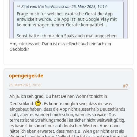
Zitat von: NuclearPhoenix am 25. März 2023, 14:14
Frage mich für welches exotische Gerät die App
entwickelt wurde. Die App ist laut Google Play mit
keinem einzigen meiner Geräte kompatibel...
Sonst hätte ich mir den Spaß auch mal angesehen
Hm, interessant. Dann ist es vielleicht auch einfach ein
Geoblock?
Also ich hab die App mal auf einem älteren Samsung
Galaxy S7 mit Android 8 aus dem Google Play Store
installiert, das hat problemlos funktioniert.
opengeiger.de
25. März 2023, 20:33
#7
Ah ja, ich seh grad, Du hast Deinen Wohnsitz nicht in
Deutschland
. Es könnte möglich sein, dass die was
eingebaut haben, dass die App nicht ausserhalb Deutschlands
läuft, aber es wundert mich schon, wenn es so wäre. Das
terrestrische Strahlungsmodell ist sicher nicht weltweit gültig,
es basiert bestimmt nur auf deutschen Werten. Aber dann
hätte ich eben erwartet, dass man z.B. Wien gar nicht erst als
Wohnort angeben kann. Vielleicht testet es ja mal noch jemand