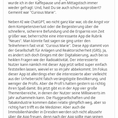
wurde ich in der Kaffepause und am Mittagstisch immer
wieder gefragt: Und, hast Du sie auch schon ausprobiert?
Gemeint war "Curious Marie".
Neben KI wie ChatGPT, wo nicht ganz klar war, ob die Angst vor
dem Kompetenzverlust oder die Begeisterung über die
schnellere, sicherere Befundung und die Ersparnis von Zeit
größer war, beherrschte eine interessante App die Rubrik
"Neues". Man könnte fast sagen sie ging unter den
Teilnehmern fast viral: "Curious Marie". Diese App stammt von
der Gesellschaft für Anlagen und Reaktorsicherheit (GRS). Ja,
es ändert sich doch Einiges mit der Digitalisierung, auch bei so
heiklen Fragen wie der Radioaktivität. Der interessierte
Nutzer kann nämlich mit dieser App jetzt selbst super einfach
feststellen lassen, wieviel er so im Jahr abbekommt. Im Fokus
dieser App ist allerdings eher die interessierte aber vielleicht
aus der Urhebersicht falsch verängstigste Bevölkerung, und
weniger die Profis. Aber die Profi's hatten gestern so richtig
ihren Spaß damit. Bis jetzt gibt es in der App vier große
Themenbereiche, in denen der Nutzer seine Millisieverts im
Jahr aufsammeln kann. Die Fluggesellschaften und die
Tabakindustrie kommen dabei relativ glimpflich weg, aber so
richtig hart trifft es die Mediziner. Aber auch die
Immobilienhändler in Dresden werden sich nicht allzusehr
über die App freuen, denn nach der App sollte man seinen