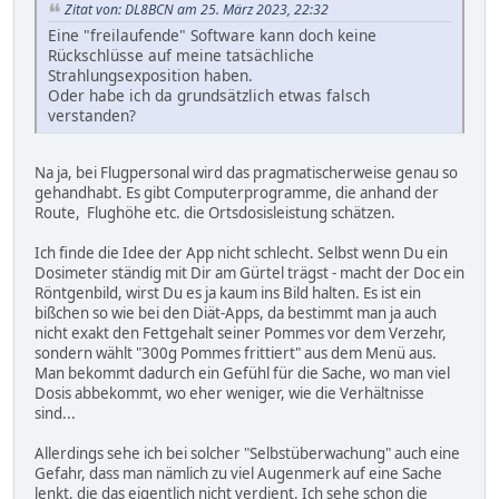
Zitat von: DL8BCN am 25. März 2023, 22:32
Eine "freilaufende" Software kann doch keine
Rückschlüsse auf meine tatsächliche
Strahlungsexposition haben.
Oder habe ich da grundsätzlich etwas falsch
verstanden?
Na ja, bei Flugpersonal wird das pragmatischerweise genau so
gehandhabt. Es gibt Computerprogramme, die anhand der
Route, Flughöhe etc. die Ortsdosisleistung schätzen.
Ich finde die Idee der App nicht schlecht. Selbst wenn Du ein
Dosimeter ständig mit Dir am Gürtel trägst - macht der Doc ein
Röntgenbild, wirst Du es ja kaum ins Bild halten. Es ist ein
bißchen so wie bei den Diät-Apps, da bestimmt man ja auch
nicht exakt den Fettgehalt seiner Pommes vor dem Verzehr,
sondern wählt "300g Pommes frittiert" aus dem Menü aus.
Man bekommt dadurch ein Gefühl für die Sache, wo man viel
Dosis abbekommt, wo eher weniger, wie die Verhältnisse
sind...
Allerdings sehe ich bei solcher "Selbstüberwachung" auch eine
Gefahr, dass man nämlich zu viel Augenmerk auf eine Sache
lenkt, die das eigentlich nicht verdient. Ich sehe schon die