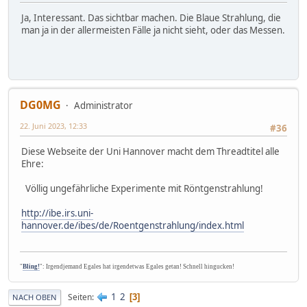
Ja, Interessant. Das sichtbar machen. Die Blaue Strahlung, die
man ja in der allermeisten Fälle ja nicht sieht, oder das Messen.
DG0MG
Administrator
22. Juni 2023, 12:33
#36
Diese Webseite der Uni Hannover macht dem Threadtitel alle
Ehre:
Völlig ungefährliche Experimente mit Röntgenstrahlung!
http://ibe.irs.uni-
hannover.de/ibes/de/Roentgenstrahlung/index.html
"
Bling!
": Irgendjemand Egales hat irgendetwas Egales getan! Schnell hingucken!
1
2
Seiten
3
NACH OBEN