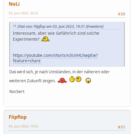
NoLi
03. Juni 2023, 20:22
#30
Zitat von: Flipflop am 03. Juni 2023, 19:31
[Erweitern]
Interessant, aber wie Gefährlich sind solche
Experimente?
https://youtube.com/shorts/v3UnHLhwpEw?
feature=share
https://youtube.com/shorts/ZPN_aOvTUAc?
Das wird sich, je nach Umständen, in der näheren oder
feature=share
weiteren Zukunft zeigen.
Norbert
Flipflop
04. Juni 2023, 10:53
#31