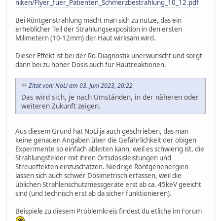
niken/Flyer_fuer_Patienten_Schmerzbestrahlung_10_12.pdf
Bei Röntgenstrahlung macht man sich zu nutze, das ein
erheblicher Teil der Strahlungsexposition in den ersten
Milimetern (10-12mm) der Haut wirksam wird.
Dieser Effekt ist bei der Rö-Diagnostik unerwünscht und sorgt
dann bei zu hoher Dosis auch für Hautreaktionen.
Zitat von: NoLi am 03. Juni 2023, 20:22
Das wird sich, je nach Umständen, in der näheren oder
weiteren Zukunft zeigen.
Aus diesem Grund hat NoLi ja auch geschrieben, das man
keine genauen Angaben über die Gefährlichkeit der obigen
Experimente so einfach ableiten kann, weil es schwierig ist, die
Strahlungsfelder mit ihren Ortsdosisleistungen und
Streueffekten einzuschätzen. Niedrige Röntgenenergien
lassen sich auch schwer Dosimetrisch erfassen, weil die
üblichen Strahlenschutzmessgeräte erst ab ca. 45keV geeicht
sind (und technisch erst ab da sicher funktionieren).
Beispiele zu diesem Problemkreis findest du etliche im Forum