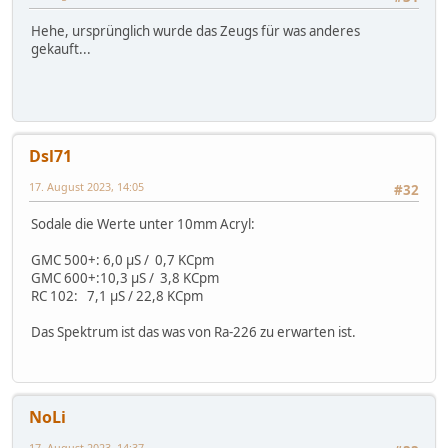
Hehe, ursprünglich wurde das Zeugs für was anderes
gekauft...
Dsl71
17. August 2023, 14:05
#32
Sodale die Werte unter 10mm Acryl:
GMC 500+: 6,0 µS / 0,7 KCpm
GMC 600+:10,3 µS / 3,8 KCpm
RC 102: 7,1 µS / 22,8 KCpm
Das Spektrum ist das was von Ra-226 zu erwarten ist.
NoLi
17. August 2023, 14:37