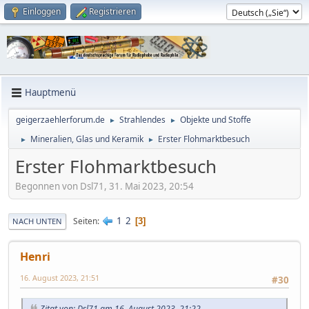
Einloggen
Registrieren
Hauptmenü
geigerzaehlerforum.de
Strahlendes
Objekte und Stoffe
►
►
Mineralien, Glas und Keramik
Erster Flohmarktbesuch
►
►
Erster Flohmarktbesuch
Begonnen von Dsl71, 31. Mai 2023, 20:54
1
2
Seiten
3
NACH UNTEN
Henri
16. August 2023, 21:51
#30
Zitat von: Dsl71 am 16. August 2023, 21:22