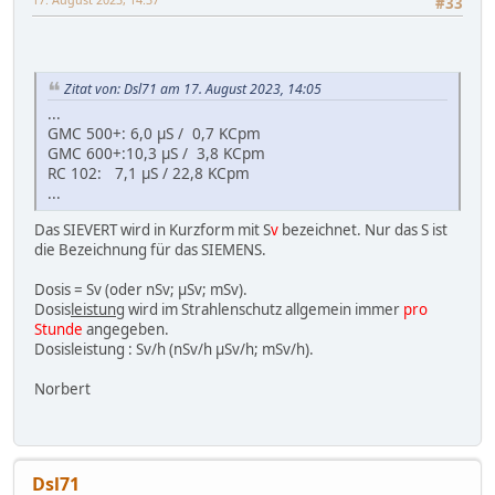
#33
Zitat von: Dsl71 am 17. August 2023, 14:05
...
GMC 500+: 6,0 µS / 0,7 KCpm
GMC 600+:10,3 µS / 3,8 KCpm
RC 102: 7,1 µS / 22,8 KCpm
...
Das SIEVERT wird in Kurzform mit S
v
bezeichnet. Nur das S ist
die Bezeichnung für das SIEMENS.
Dosis = Sv (oder nSv; µSv; mSv).
Dosis
leistung
wird im Strahlenschutz allgemein immer
pro
Stunde
angegeben.
Dosisleistung : Sv/h (nSv/h µSv/h; mSv/h).
Norbert
Dsl71