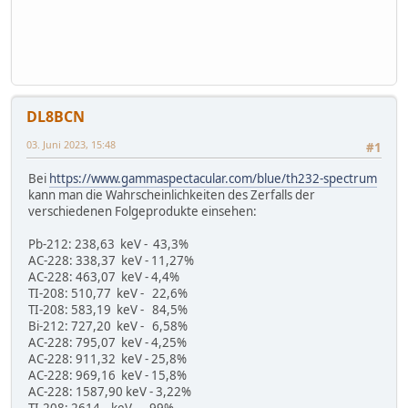
DL8BCN
03. Juni 2023, 15:48
#1
Bei
https://www.gammaspectacular.com/blue/th232-spectrum
kann man die Wahrscheinlichkeiten des Zerfalls der
verschiedenen Folgeprodukte einsehen:
Pb-212: 238,63 keV - 43,3%
AC-228: 338,37 keV - 11,27%
AC-228: 463,07 keV - 4,4%
TI-208: 510,77 keV - 22,6%
TI-208: 583,19 keV - 84,5%
Bi-212: 727,20 keV - 6,58%
AC-228: 795,07 keV - 4,25%
AC-228: 911,32 keV - 25,8%
AC-228: 969,16 keV - 15,8%
AC-228: 1587,90 keV - 3,22%