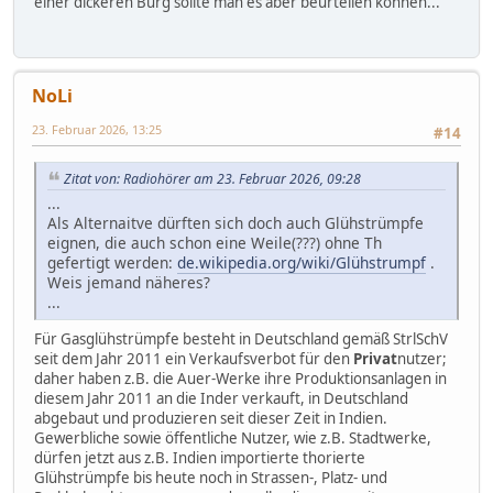
einer dickeren Burg sollte man es aber beurteilen können...
NoLi
23. Februar 2026, 13:25
#14
Zitat von: Radiohörer am 23. Februar 2026, 09:28
...
Als Alternaitve dürften sich doch auch Glühstrümpfe
eignen, die auch schon eine Weile(???) ohne Th
gefertigt werden:
de.wikipedia.org/wiki/Glühstrumpf
.
Weis jemand näheres?
...
Für Gasglühstrümpfe besteht in Deutschland gemäß StrlSchV
seit dem Jahr 2011 ein Verkaufsverbot für den
Privat
nutzer;
daher haben z.B. die Auer-Werke ihre Produktionsanlagen in
diesem Jahr 2011 an die Inder verkauft, in Deutschland
abgebaut und produzieren seit dieser Zeit in Indien.
Gewerbliche sowie öffentliche Nutzer, wie z.B. Stadtwerke,
dürfen jetzt aus z.B. Indien importierte thorierte
Glühstrümpfe bis heute noch in Strassen-, Platz- und