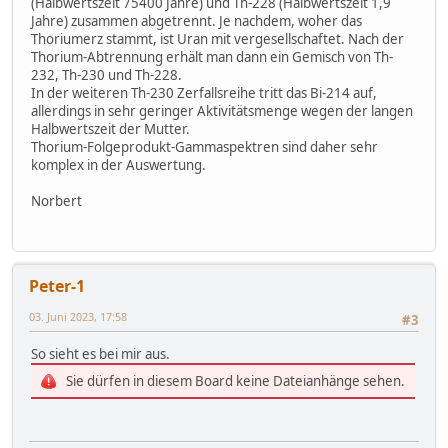
(Halbwertszeit 75400 Jahre) und Th-228 (Halbwertszeit 1,9
Jahre) zusammen abgetrennt. Je nachdem, woher das
Thoriumerz stammt, ist Uran mit vergesellschaftet. Nach der
Thorium-Abtrennung erhält man dann ein Gemisch von Th-
232, Th-230 und Th-228.
In der weiteren Th-230 Zerfallsreihe tritt das Bi-214 auf,
allerdings in sehr geringer Aktivitätsmenge wegen der langen
Halbwertszeit der Mutter.
Thorium-Folgeprodukt-Gammaspektren sind daher sehr
komplex in der Auswertung.
Norbert
Peter-1
03. Juni 2023, 17:58
#3
So sieht es bei mir aus.
Sie dürfen in diesem Board keine Dateianhänge sehen.