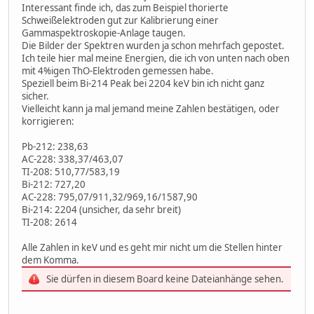
Interessant finde ich, das zum Beispiel thorierte
Schweißelektroden gut zur Kalibrierung einer
Gammaspektroskopie-Anlage taugen.
Die Bilder der Spektren wurden ja schon mehrfach gepostet.
Ich teile hier mal meine Energien, die ich von unten nach oben
mit 4%igen ThO-Elektroden gemessen habe.
Speziell beim Bi-214 Peak bei 2204 keV bin ich nicht ganz
sicher.
Vielleicht kann ja mal jemand meine Zahlen bestätigen, oder
korrigieren:
Pb-212: 238,63
AC-228: 338,37/463,07
TI-208: 510,77/583,19
Bi-212: 727,20
AC-228: 795,07/911,32/969,16/1587,90
Bi-214: 2204 (unsicher, da sehr breit)
TI-208: 2614
Alle Zahlen in keV und es geht mir nicht um die Stellen hinter
dem Komma.
Sie dürfen in diesem Board keine Dateianhänge sehen.