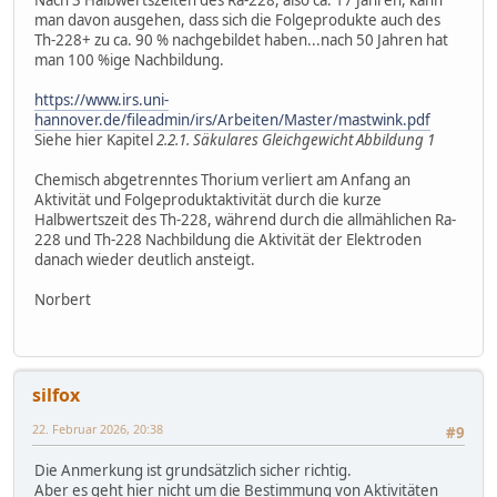
Nach 3 Halbwertszeiten des Ra-228, also ca. 17 Jahren, kann
man davon ausgehen, dass sich die Folgeprodukte auch des
Th-228+ zu ca. 90 % nachgebildet haben...nach 50 Jahren hat
man 100 %ige Nachbildung.
https://www.irs.uni-
hannover.de/fileadmin/irs/Arbeiten/Master/mastwink.pdf
Siehe hier Kapitel
2.2.1. Säkulares Gleichgewicht Abbildung 1
Chemisch abgetrenntes Thorium verliert am Anfang an
Aktivität und Folgeproduktaktivität durch die kurze
Halbwertszeit des Th-228, während durch die allmählichen Ra-
228 und Th-228 Nachbildung die Aktivität der Elektroden
danach wieder deutlich ansteigt.
Norbert
silfox
22. Februar 2026, 20:38
#9
Die Anmerkung ist grundsätzlich sicher richtig.
Aber es geht hier nicht um die Bestimmung von Aktivitäten