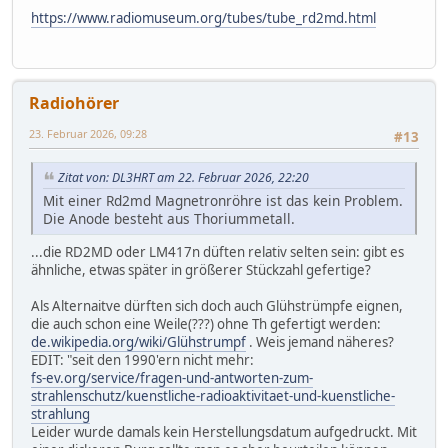
https://www.radiomuseum.org/tubes/tube_rd2md.html
Radiohörer
23. Februar 2026, 09:28
#13
Zitat von: DL3HRT am 22. Februar 2026, 22:20
Mit einer Rd2md Magnetronröhre ist das kein Problem.
Die Anode besteht aus Thoriummetall.
...die RD2MD oder LM417n düften relativ selten sein: gibt es
ähnliche, etwas später in größerer Stückzahl gefertige?
Als Alternaitve dürften sich doch auch Glühstrümpfe eignen,
die auch schon eine Weile(???) ohne Th gefertigt werden:
de.wikipedia.org/wiki/Glühstrumpf
. Weis jemand näheres?
EDIT: "seit den 1990'ern nicht mehr:
fs-ev.org/service/fragen-und-antworten-zum-
strahlenschutz/kuenstliche-radioaktivitaet-und-kuenstliche-
strahlung
Leider wurde damals kein Herstellungsdatum aufgedruckt. Mit