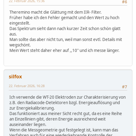
22. Februar 2026, 15:36
#6
Theremino macht die Glättung mit dem IIR- Filter.
Früher habe ich den Fehler gemacht und den Wert zu hoch
eingestellt.
Das Spektrum sieht dann nach kurzer Zeit schon schön glatt
aus.
Man sollte das aber nicht tun, weil man sonst evtl. Details mit
wegschönt.
Mein Wert steht daher eher auf ,,10" und ich messe länger.
silfox
22. Februar 2026, 16:28
#7
Ich verwende die WT-20 Elektroden zur Charakterisierung von
z.B. den Radiacode-Detektoren bzgl. Energieauflösung und
zur Energiekalibrierung.
Das funktioniert aus meiner Sicht recht gut, da es eine Reihe
an Einzellinien gibt, deren Energie ausreichend weit
auseinander liegen.
Wenn die Messgeometrie gut festgelegt ist, kann man das
Verfahren auch für eine wiederkehrende Kontrolle der