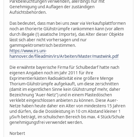
Parkbeleuchtungen verwenden, allerdings nur mit
Genehmigung und Auflagen der zuständigen
Aufsichtsbehörden.
Das bedeutet, dass man bei uns zwar via Verkaufsplattformen
noch an thorierte Glühstrümpfe rankommen kann (vor allem
durch illegale (!) asiatische Importe), das Alter dieser Objekte
lässt sich aber nicht vorhersagen und nur
gammspektrometrisch bestimmen.
https://www.irs.uni-
hannover.de/fileadmin/irs/Arbeiten/Master/mastwink.pdf
Die erwähnte bayerische Firma für Schulbedarf hatte nach
eigenen Angaben noch im Jahr 2011 für ihre
Exprimentierkästen Radioaktivität eine größere Menge
Thorium-Glühstrümpfe aufgekauft, um diese zerschnitten
(damit im eigentlichen Sinne kein Glühstrumpf mehr, daher
Bezeichnung "Auer-Netz") und in einem Plastedöschen
verklebt eingeschlossen anbieten zu können. Diese Auer-
Netze haben heute daher ein Alter von mindestens 15 Jahren
und dürfen, da die Dosisleistung in 10 cm Abstand kleiner 1
µSv/h beträgt, im schulischen Bereich bis max. 4 Stück/Schule
genehmigungsfrei verwendet werden.
Norbert