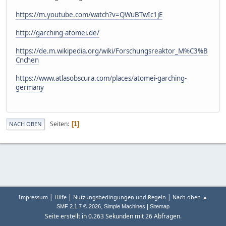
https://m.youtube.com/watch?v=QWuBTwIc1jE
http://garching-atomei.de/
https://de.m.wikipedia.org/wiki/Forschungsreaktor_M%C3%B
Cnchen
https://www.atlasobscura.com/places/atomei-garching-
germany
Seiten
1
NACH OBEN
|
|
|
Impressum
Hilfe
Nutzungsbedingungen und Regeln
Nach oben ▲
,
|
SMF 2.1.7 © 2026
Simple Machines
Sitemap
Seite erstellt in 0.263 Sekunden mit 26 Abfragen.