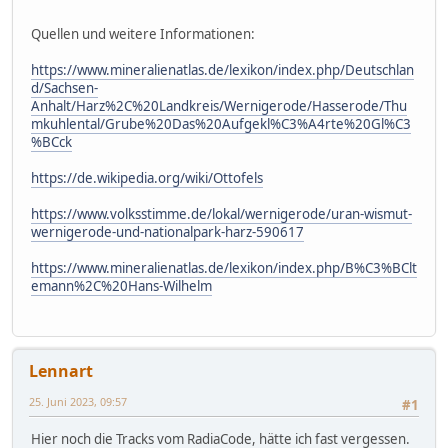
Quellen und weitere Informationen:
https://www.mineralienatlas.de/lexikon/index.php/Deutschlan
d/Sachsen-
Anhalt/Harz%2C%20Landkreis/Wernigerode/Hasserode/Thu
mkuhlental/Grube%20Das%20Aufgekl%C3%A4rte%20Gl%C3
%BCck
https://de.wikipedia.org/wiki/Ottofels
https://www.volksstimme.de/lokal/wernigerode/uran-wismut-
wernigerode-und-nationalpark-harz-590617
https://www.mineralienatlas.de/lexikon/index.php/B%C3%BClt
emann%2C%20Hans-Wilhelm
Lennart
25. Juni 2023, 09:57
#1
Hier noch die Tracks vom RadiaCode, hätte ich fast vergessen.