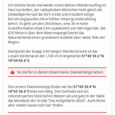
Ich möchte heute mal wieder einen kleinen Wanderausflug im
Harz vorstellen, der radiophoben Menschen nicht gleich die
Schweißperlen auf die Stirn treibt und trotzdem einige
Berührungspunkte mit erhöhter Hintergrundstrahlung
liefert. Es geht um den Ottofelsen, eine 36 m hohe
Granitformation etwa 3 km südwestlich von Wernigerode. Mit
620 Metern über dem Meeresspiegel bietet das
Naturdenkmal einen grandiosen Ausblick über weite Teile der
Region.
Startpunkt der knapp 3 km langen Wanderstrecke ist das
Lossen-Denkmal an der L100 im Drängetal bei
51°48'39.2"N
10°44'05.6"E
.
Sie dürfen in diesem Board keine Dateianhänge sehen.
Den ersten Zwischenstopp finden wir bei
51°48'29.9"N
10°43'36.6"E
links vom Weg. Dort befindet sich ein
rekonstruiertes historisches Wasserrad und ganz in der Nähe
das Mundloch der Grube "Das Aufgeklärte Glück". Auch Reste
alter Halden lassen sich hier finden.