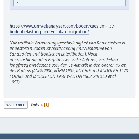
...
5 cm pro Jahr.
Norbert
https://www.umweltanalysen.com/boden/caesium-137-
bodenbelastung-und-vertikale-migration/
"Die vertikale Wanderungsgeschwindigkeit von Radiocäsium in
ungestörten Böden ist relativ gering (mit Ausnahme von
Sandböden und tropischen Lateritböden). Nach
übereinstimmenden Ergebnissen vieler Autoren, verbleiben
langfristig mindestens 80% der Cs-Aktivität in den oberen 15 cm
des Bodens (ANPA 2000, KÜHN 1982, RITCHIE und RUDOLPH 1970,
SQUIRE und MIDDLETON 1966, WALTON 1963, ZIBOLD et al.
1997)."
Seiten
1
NACH OBEN