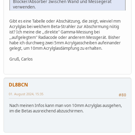
Blocker/Absorber zwischen Wand und Messegerät
verwenden.
In Raummitte stört der Betaanteil nicht sehr, da die
mittlere Reichweite dieser Betastrahlung in Luft bei ca.
Gibt es eine Tabelle oder Abschätzung, die zeigt, wieviel mm
1 Meter liegt.
Acrylglas bei welchem Beta-Strahler zur Abschirmung nötig
ist? Ich meine die ,,direkte" Gamma-Messung bei
Norbert
,,aufgelegtem" Radiacode oder anderem Messgerät. Bisher
habe ich durchweg zwei 5mm Acrylgasscheiben aufeinander
gelegt, um 10mm Acrylglasdämpfung zu erhalten.
Gruß, Carlos
DL8BCN
01. August 2024, 15:35
#80
Nach meinen Infos kann man von 10mm Acrylglas ausgehen,
im die Betas ausreichend abzuschirmen.