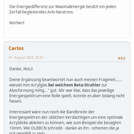
Die Energiedifferenz zur Maximalenergie besitzt ein jeden
Zerfall begleitendes Anti-Neutrino.
Norbert
Carlos
01. August 2024, 22:10
#84
Danke, NoLi!
Deine Ergänzung beantwortet nun auch meinen Frageteil ,,...
wieviel mm Acrylglas
bei welchem Beta-Strahler
zur
Abschirmung nötig..." gut. Mir war klar, dass das jeweilige
Energiespektrum eine Rolle spielt, konnte es aber bislang nicht
fassen.
Interessant wäre nun noch die Bandbreite der
Energiespektren der üblichen Verdächtigen um eine optimale
Acryldicke ableiten zu können, wie zum Beispiel die besagten
10mm. Wie DL8BCN schreibt - danke an ihn - scheinen die ja
gut gewählt zu sein.