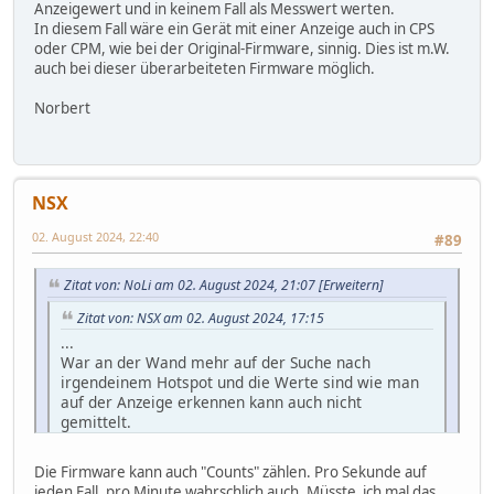
Anzeigewert und in keinem Fall als Messwert werten.
In diesem Fall wäre ein Gerät mit einer Anzeige auch in CPS
oder CPM, wie bei der Original-Firmware, sinnig. Dies ist m.W.
auch bei dieser überarbeiteten Firmware möglich.
Norbert
NSX
02. August 2024, 22:40
#89
Zitat von: NoLi am 02. August 2024, 21:07
[Erweitern]
Zitat von: NSX am 02. August 2024, 17:15
...
War an der Wand mehr auf der Suche nach
irgendeinem Hotspot und die Werte sind wie man
auf der Anzeige erkennen kann auch nicht
gemittelt.
Ok, zum Aufspüren von Hotspots zum qualitativen
Die Firmware kann auch "Counts" zählen. Pro Sekunde auf
Nachweis ist deine Durchführung geeignet gewesen,
jeden Fall, pro Minute wahrschlich auch. Müsste ich mal das