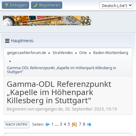
Einloggen
Registrieren
Hauptmenü
geigerzaehlerforum.de
Strahlendes
Orte
Baden-Württemberg
►
►
►
►
Gamma-ODL Referenzpunkt „Kapelle im Höhenpark Killesberg in
Stuttgart"
Gamma-ODL Referenzpunkt
„Kapelle im Höhenpark
Killesberg in Stuttgart"
Begonnen von opengeiger.de, 30. September 2023, 19:19
1
...
3
4
5
7
8
Seiten
6
NACH UNTEN