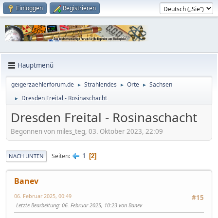
Einloggen
Registrieren
Hauptmenü
geigerzaehlerforum.de
Strahlendes
Orte
Sachsen
►
►
►
Dresden Freital - Rosinaschacht
►
Dresden Freital - Rosinaschacht
Begonnen von miles_teg, 03. Oktober 2023, 22:09
1
Seiten
2
NACH UNTEN
Banev
06. Februar 2025, 00:49
#15
Letzte Bearbeitung
: 06. Februar 2025, 10:23 von Banev