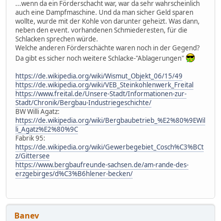
...wenn da ein Förderschacht war, war da sehr wahrscheinlich
auch eine Dampfmaschine. Und da man sicher Geld sparen
wollte, wurde mit der Kohle von darunter geheizt. Was dann,
neben den event. vorhandenen Schmiederesten, für die
Schlacken sprechen würde.
Welche anderen Förderschächte waren noch in der Gegend?
Da gibt es sicher noch weitere Schlacke-"Ablagerungen"
https://de.wikipedia.org/wiki/Wismut_Objekt_06/15/49
https://de.wikipedia.org/wiki/VEB_Steinkohlenwerk_Freital
https://www.freital.de/Unsere-Stadt/Informationen-zur-
Stadt/Chronik/Bergbau-Industriegeschichte/
BW Willi Agatz:
https://de.wikipedia.org/wiki/Bergbaubetrieb_%E2%80%9EWil
li_Agatz%E2%80%9C
Fabrik 95:
https://de.wikipedia.org/wiki/Gewerbegebiet_Cosch%C3%BCt
z/Gittersee
https://www.bergbaufreunde-sachsen.de/am-rande-des-
erzgebirges/d%C3%B6hlener-becken/
Banev