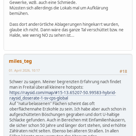
Gewerke, wzB. auch eine Schmiede.
Müssten sich allerdings die Lokals mal um Aufklärung
bemühen.
Dass dort anderörtliche Ablagerungen hingekarrt wurden,
glaube ich nicht. Dann wäre das ganze Tal verschüttet bzw. ne
Halde, wie wenig NO zu sehen ist...
miles_teg
01. April 2026, 10:17
#18
Schwer zu sagen. Meiner begrenzten Erfahrung nach findet
man in Freital überall kleinere hotspots:
https://raysid.com/map/#15-13.65207-50.99583-hybrid-
raysid_doserate-1-sv-cps-global
Auf "naturbelassenen" Flächen scheint das oft
oberflächennahe Erzkohle zu sein. Ich habe aber auch schon in
aufgeschütteten Böschungen gegraben und dort U-haltige
Schlacke gefunden. Auch in Bereichen mit Einfamilienhäusern,
die sicher schon 50 Jahre und länger dort stehen, sind erhöhte
Zählraten nicht selten. Ebenso bei älteren Straßen. In allen