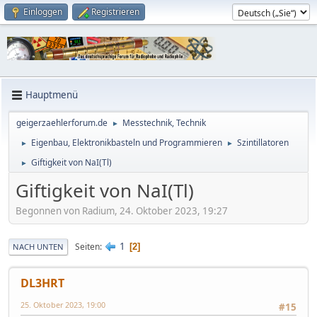
Einloggen
Registrieren
Hauptmenü
geigerzaehlerforum.de
Messtechnik, Technik
►
Eigenbau, Elektronikbasteln und Programmieren
Szintillatoren
►
►
Giftigkeit von NaI(Tl)
►
Giftigkeit von NaI(Tl)
Begonnen von Radium, 24. Oktober 2023, 19:27
1
Seiten
2
NACH UNTEN
DL3HRT
25. Oktober 2023, 19:00
#15