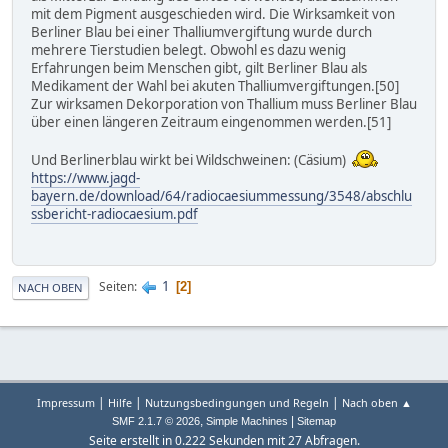
mit dem Pigment ausgeschieden wird. Die Wirksamkeit von
Berliner Blau bei einer Thalliumvergiftung wurde durch
mehrere Tierstudien belegt. Obwohl es dazu wenig
Erfahrungen beim Menschen gibt, gilt Berliner Blau als
Medikament der Wahl bei akuten Thalliumvergiftungen.[50]
Zur wirksamen Dekorporation von Thallium muss Berliner Blau
über einen längeren Zeitraum eingenommen werden.[51]
Und Berlinerblau wirkt bei Wildschweinen: (Cäsium)
https://www.jagd-
bayern.de/download/64/radiocaesiummessung/3548/abschlu
ssbericht-radiocaesium.pdf
1
Seiten
2
NACH OBEN
|
|
|
Impressum
Hilfe
Nutzungsbedingungen und Regeln
Nach oben ▲
,
|
SMF 2.1.7 © 2026
Simple Machines
Sitemap
Seite erstellt in 0.222 Sekunden mit 27 Abfragen.