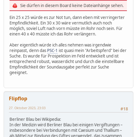
Sie dürfen in diesem Board keine Dateianhänge sehen.
Ein 25 x 25 würde es zur Not tun, dann eben mit verringerter
Empfindlichkeit. Ein 30 x 30 wäre vermutlich auch noch
möglich, soviel Luft nach vorn müsste im Rohr noch sein. Für
einen 40 x 40 müsste ich das Rohr verlängern.
Aber eigentlich würde ich alles nehmen was irgendwie
reinpasst, denn das
PSC-1
ist quasi mein "Arbeitspferd" bei der
Suche. Es wurde für Prospektion im Feld entwickelt und ist
entsprechend robust, wasserdicht und durch die einstellbare
Empfindlichkeit der Soundausgabe perfekt zur Suche
geeignet.
Flipflop
27. Oktober 2023, 23:03
#18
Berliner Blau bei Wikipedia:
In der Medizin wird Berliner Blau bei einigen Vergiftungen –
insbesondere bei Verbindungen mit Caesium und Thallium –
als Mittel zur Bindung des Giftes verwendet, das zusammen