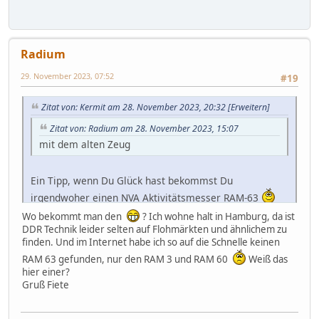
Radium
29. November 2023, 07:52
#19
Zitat von: Kermit am 28. November 2023, 20:32
[Erweitern]
Zitat von: Radium am 28. November 2023, 15:07
mit dem alten Zeug
Ein Tipp, wenn Du Glück hast bekommst Du
irgendwoher einen NVA Aktivitätsmesser RAM-63
Der könnte Dir gefallen
Wo bekommt man den
? Ich wohne halt in Hamburg, da ist
DDR Technik leider selten auf Flohmärkten und ähnlichem zu
http://www.rwd-mb3.de/ftechnik/pages/ram63.htm
finden. Und im Internet habe ich so auf die Schnelle keinen
RAM 63 gefunden, nur den RAM 3 und RAM 60
Weiß das
Wenn Du großes Glück hast, sind beiden Sonden noch
hier einer?
in der Kiste (die knapp 15Kg wiegt)
Gruß Fiete
Ab und an werden die Geräte noch angeboten, aber
selten verschickt auf Grund des Gewichtes. Die Geräte