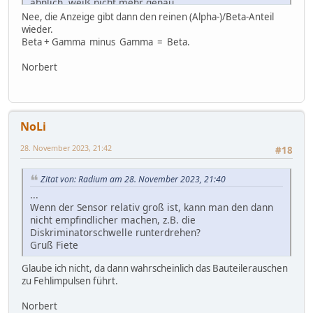
ähnlich, weiß nicht mehr genau.
...
Nee, die Anzeige gibt dann den reinen (Alpha-)/Beta-Anteil
wieder.
Beta + Gamma minus Gamma = Beta.
Norbert
NoLi
28. November 2023, 21:42
#18
Zitat von: Radium am 28. November 2023, 21:40
...
Wenn der Sensor relativ groß ist, kann man den dann
nicht empfindlicher machen, z.B. die
Diskriminatorschwelle runterdrehen?
Gruß Fiete
Glaube ich nicht, da dann wahrscheinlich das Bauteilerauschen
zu Fehlimpulsen führt.
Norbert