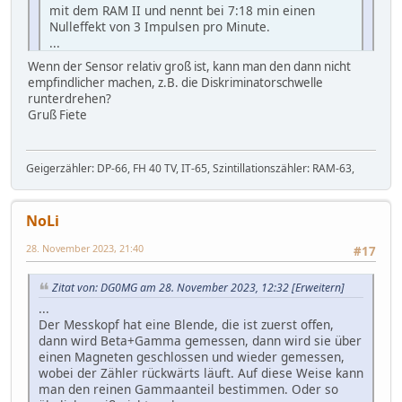
mit dem RAM II und nennt bei 7:18 min einen
Nulleffekt von 3 Impulsen pro Minute.
...
Wenn der Sensor relativ groß ist, kann man den dann nicht
IN diesem Video wird behauptet, es handle sich bei der
empfindlicher machen, z.B. die Diskriminatorschwelle
Sonde um einen Szintillationsdetektor; dies ist falsch,
runterdrehen?
es ist ein größerflächiger Halbleiterdetektor mit ca. 2
Gruß Fiete
cm Durchmesser.
Norbert
Geigerzähler: DP-66, FH 40 TV, IT-65, Szintillationszähler: RAM-63,
NoLi
28. November 2023, 21:40
#17
Zitat von: DG0MG am 28. November 2023, 12:32
[Erweitern]
...
Der Messkopf hat eine Blende, die ist zuerst offen,
dann wird Beta+Gamma gemessen, dann wird sie über
einen Magneten geschlossen und wieder gemessen,
wobei der Zähler rückwärts läuft. Auf diese Weise kann
man den reinen Gammaanteil bestimmen. Oder so