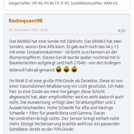
Geigerzähler: DP-66, FH 40 TV, IT-65, Szintillationszähler: RAM-63,
sind bei "Kleinanzeigen" eher zu finden, als bei ebay.
Auch auf Flohmärkten in MeckPomm habe ich die ZV
Ausführung schon gesehen
Radioquant98
Die Geräte gibt/gab es als NVA-Ausführung mit grüner
29. November 2023, 08:30
#20
Farbe und in der Ausführung ZV (Zivilverteidigung) der
DDR in grauer Farbe.
Das RAM60 hat eine Sonde mit Zählrohr. Das RAM63 hat zwei
Sonden, wovon Eine Alfa kann. Es gab auch noch das VA-J-15
Da die Bedienung etwas "Grips" erfordert und man ein
mit einer Ionisationskammer - ist leicht zu erkennen an der
analoges Messgerät ablesen muss, sind die Geräte
Blumentopfform. Dieses Gerät wurde später nochmal mit Si-
eher nichts für "schnell mal einen Messwert an einer
Bauelementen aufgelegt und hieß 27040 - von den Kollegen
Digitalanzeige ablesen".
liebevoll Fahrad genannt
Im RAM II ist eine große PIN-Diode als Detektor, Diese ist von
einer hauchdünnen Mtallisierung vor Licht geschützt. Ich habe
hier so eine Diode wo mein Vorgänger diese Schicht
abgewischt hat, aber empfindlicher wird es wohl dadurch auch
nicht. Die Auswertung erfolgt über Strahlungsfilter und 2
Auswerteschwellen. Hohe Schwelle für Alfa und niedrige
Schwelle + Filter für jeweils Beta und Gamma. Daran
herumdrehen bringt nichts. Der Sensor bringt einfach nicht
mehr. Einzige Verbesserung brächte wohl nur ein passender
Szintillator direkt an der PIN-Diode.