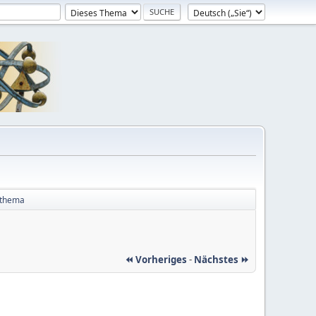
nthema
⏪ Vorheriges
-
Nächstes ⏩