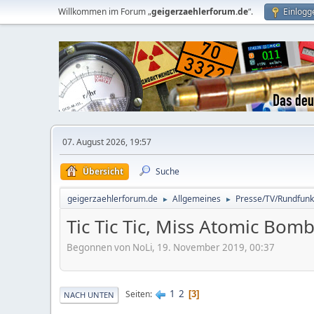
Willkommen im Forum „
geigerzaehlerforum.de
“.
Einlogg
07. August 2026, 19:57
Übersicht
Suche
geigerzaehlerforum.de
Allgemeines
Presse/TV/Rundfunk
►
►
Tic Tic Tic, Miss Atomic Bo
Begonnen von NoLi, 19. November 2019, 00:37
1
2
Seiten
3
NACH UNTEN