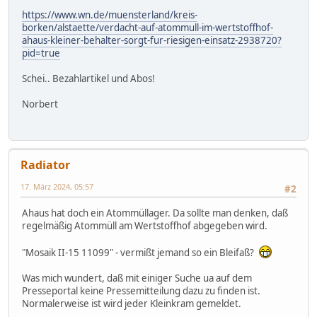
https://www.wn.de/muensterland/kreis-
borken/alstaette/verdacht-auf-atommull-im-wertstoffhof-
ahaus-kleiner-behalter-sorgt-fur-riesigen-einsatz-2938720?
pid=true
Schei.. Bezahlartikel und Abos!
Norbert
Radiator
17. März 2024, 05:57
#2
Ahaus hat doch ein Atommüllager. Da sollte man denken, daß
regelmäßig Atommüll am Wertstoffhof abgegeben wird.
"Mosaik II-15 11099" - vermißt jemand so ein Bleifaß?
Was mich wundert, daß mit einiger Suche ua auf dem
Presseportal keine Pressemitteilung dazu zu finden ist.
Normalerweise ist wird jeder Kleinkram gemeldet.