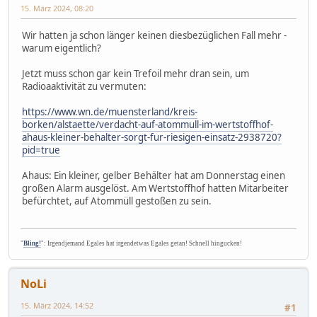
15. März 2024, 08:20
Wir hatten ja schon länger keinen diesbezüglichen Fall mehr -
warum eigentlich?
Jetzt muss schon gar kein Trefoil mehr dran sein, um
Radioaaktivität zu vermuten:
https://www.wn.de/muensterland/kreis-
borken/alstaette/verdacht-auf-atommull-im-wertstoffhof-
ahaus-kleiner-behalter-sorgt-fur-riesigen-einsatz-2938720?
pid=true
Ahaus: Ein kleiner, gelber Behälter hat am Donnerstag einen
großen Alarm ausgelöst. Am Wertstoffhof hatten Mitarbeiter
befürchtet, auf Atommüll gestoßen zu sein.
"
Bling!
": Irgendjemand Egales hat irgendetwas Egales getan! Schnell hingucken!
NoLi
15. März 2024, 14:52
#1