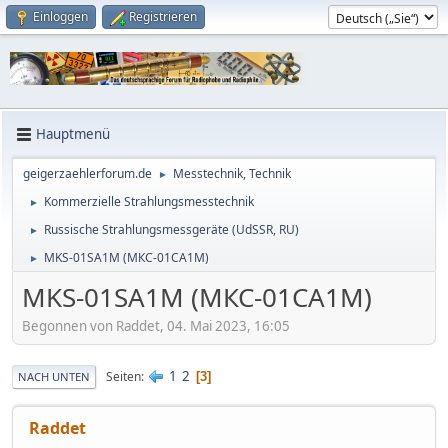
Einloggen
Registrieren
Hauptmenü
geigerzaehlerforum.de
Messtechnik, Technik
►
Kommerzielle Strahlungsmesstechnik
►
Russische Strahlungsmessgeräte (UdSSR, RU)
►
MKS-01SA1M (МКС-01СА1М)
►
MKS-01SA1M (МКС-01СА1М)
Begonnen von Raddet, 04. Mai 2023, 16:05
1
2
Seiten
3
NACH UNTEN
Raddet