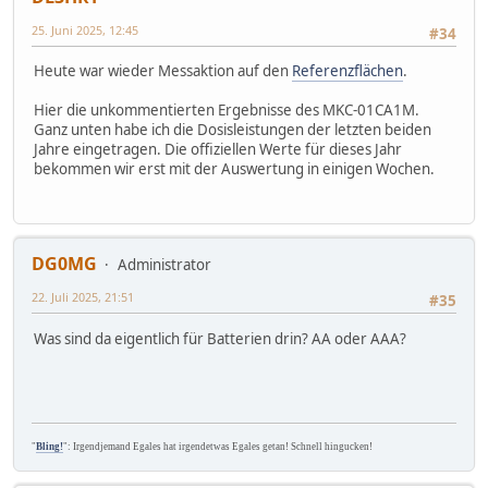
25. Juni 2025, 12:45
#34
Heute war wieder Messaktion auf den
Referenzflächen
.
Hier die unkommentierten Ergebnisse des MKC-01CA1M.
Ganz unten habe ich die Dosisleistungen der letzten beiden
Jahre eingetragen. Die offiziellen Werte für dieses Jahr
bekommen wir erst mit der Auswertung in einigen Wochen.
DG0MG
Administrator
22. Juli 2025, 21:51
#35
Was sind da eigentlich für Batterien drin? AA oder AAA?
"
Bling!
": Irgendjemand Egales hat irgendetwas Egales getan! Schnell hingucken!