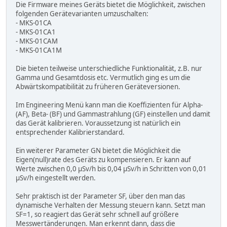
Die Firmware meines Geräts bietet die Möglichkeit, zwischen
folgenden Gerätevarianten umzuschalten:
- MKS-01CA
- MKS-01CA1
- MKS-01CAM
- MKS-01CA1M
Die bieten teilweise unterschiedliche Funktionalität, z.B. nur
Gamma und Gesamtdosis etc. Vermutlich ging es um die
Abwärtskompatibilität zu früheren Geräteversionen.
Im Engineering Menü kann man die Koeffizienten für Alpha-
(AF), Beta- (BF) und Gammastrahlung (GF) einstellen und damit
das Gerät kalibrieren. Voraussetzung ist natürlich ein
entsprechender Kalibrierstandard.
Ein weiterer Parameter GN bietet die Möglichkeit die
Eigen(null)rate des Geräts zu kompensieren. Er kann auf
Werte zwischen 0,0 µSv/h bis 0,04 µSv/h in Schritten von 0,01
µSv/h eingestellt werden.
Sehr praktisch ist der Parameter SF, über den man das
dynamische Verhalten der Messung steuern kann. Setzt man
SF=1, so reagiert das Gerät sehr schnell auf größere
Messwertänderungen. Man erkennt dann, dass die