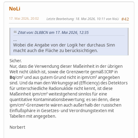
NoLi
17. Mai 2026, 20:02
Letzte Bearbeitung
: 18. Mai 2026, 10:11 von NoLi
#42
Zitat von: DL8BCN am 17. Mai 2026, 12:35
...
Wobei die Angabe von der Logik her durchaus Sinn
macht auch die Fläche zu berücksichtigen.
Sicher.
Nur, dass die Verwendung dieser Maßeinheit in der übrigen
Welt nicht üblich ist, sowie die Grenzwerte gemäß ICRP in
Bq
/cm² und aus gutem Grund nicht in ipm/cm² angegeben
sind. Und da man den Wirkungsgrad (Efficiency) des Detektors
für unterschiedliche Radionuklide nicht kennt, ist diese
Maßeinheit ipm/cm² weitestgehend sinnlos für eine
quantitative Kontaminationsbewertung; es sei denn, diese
ipm/cm²-Grenzwerte wären auch außerhalb der russischen
Einflußsphäre in Gesetzes- und Verordnungstexten mit
Tabellen mit angegeben.
Norbert