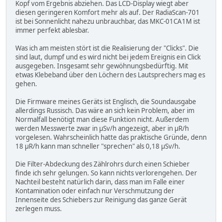
Kopf vom Ergebnis abziehen. Das LCD-Display wiegt aber
diesen geringeren Komfort mehr als auf. Der RadiaScan-701
ist bei Sonnenlicht nahezu unbrauchbar, das MKC-01CA1M ist
immer perfekt ablesbar.
Was ich am meisten stört ist die Realisierung der "Clicks". Die
sind laut, dumpf und es wird nicht bei jedem Ereignis ein Click
ausgegeben. Insgesamt sehr gewöhnungsbedürftig. Mit
etwas Klebeband über den Löchern des Lautsprechers mag es
gehen.
Die Firmware meines Geräts ist Englisch, die Soundausgabe
allerdings Russisch. Das wäre an sich kein Problem, aber im
Normalfall benötigt man diese Funktion nicht. Außerdem
werden Messwerte zwar in µSv/h angezeigt, aber in µR/h
vorgelesen. Wahrscheinlich hatte das praktische Gründe, denn
18 µR/h kann man schneller "sprechen" als 0,18 µSv/h.
Die Filter-Abdeckung des Zählrohrs durch einen Schieber
finde ich sehr gelungen. So kann nichts verlorengehen. Der
Nachteil besteht natürlich darin, dass man im Falle einer
Kontamination oder einfach nur Verschmutzung der
Innenseite des Schiebers zur Reinigung das ganze Gerät
zerlegen muss.