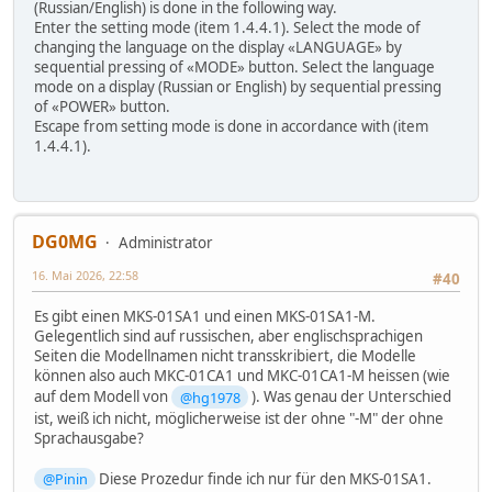
(Russian/English) is done in the following way.
Enter the setting mode (item 1.4.4.1). Select the mode of
changing the language on the display «LANGUAGE» by
sequential pressing of «MODE» button. Select the language
mode on a display (Russian or English) by sequential pressing
of «POWER» button.
Escape from setting mode is done in accordance with (item
1.4.4.1).
DG0MG
Administrator
16. Mai 2026, 22:58
#40
Es gibt einen MKS-01SA1 und einen MKS-01SA1-M.
Gelegentlich sind auf russischen, aber englischsprachigen
Seiten die Modellnamen nicht transskribiert, die Modelle
können also auch MKC-01CA1 und MKC-01CA1-M heissen (wie
auf dem Modell von
@hg1978
). Was genau der Unterschied
ist, weiß ich nicht, möglicherweise ist der ohne "-M" der ohne
Sprachausgabe?
@Pinin
Diese Prozedur finde ich nur für den MKS-01SA1.