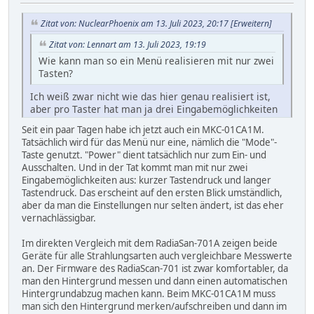
Zitat von: NuclearPhoenix am 13. Juli 2023, 20:17
[Erweitern]
Zitat von: Lennart am 13. Juli 2023, 19:19
Wie kann man so ein Menü realisieren mit nur zwei
Tasten?
Ich weiß zwar nicht wie das hier genau realisiert ist,
aber pro Taster hat man ja drei Eingabemöglichkeiten
(kurz und lange drücken + Doppelklick). Damit kann
Seit ein paar Tagen habe ich jetzt auch ein MKC-01CA1M.
man schon viel machen. Und dann kann man
Tatsächlich wird für das Menü nur eine, nämlich die "Mode"-
theoretisch auch noch alle möglichen Kombinationen
Taste genutzt. "Power" dient tatsächlich nur zum Ein- und
aus beiden machen. Mehr braucht man gar nicht
Ausschalten. Und in der Tat kommt man mit nur zwei
Eingabemöglichkeiten aus: kurzer Tastendruck und langer
Tastendruck. Das erscheint auf den ersten Blick umständlich,
aber da man die Einstellungen nur selten ändert, ist das eher
vernachlässigbar.
Im direkten Vergleich mit dem RadiaSan-701A zeigen beide
Geräte für alle Strahlungsarten auch vergleichbare Messwerte
an. Der Firmware des RadiaScan-701 ist zwar komfortabler, da
man den Hintergrund messen und dann einen automatischen
Hintergrundabzug machen kann. Beim MKC-01CA1M muss
man sich den Hintergrund merken/aufschreiben und dann im