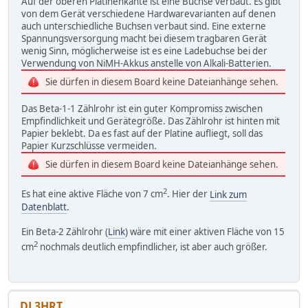
Auf der oberen Platinenkante ist eine Buchse verbaut. Es gibt
von dem Gerät verschiedene Hardwarevarianten auf denen
auch unterschiedliche Buchsen verbaut sind. Eine externe
Spannungsversorgung macht bei diesem tragbaren Gerät
wenig Sinn, möglicherweise ist es eine Ladebuchse bei der
Verwendung von NiMH-Akkus anstelle von Alkali-Batterien.
Sie dürfen in diesem Board keine Dateianhänge sehen.
Das Beta-1-1 Zählrohr ist ein guter Kompromiss zwischen
Empfindlichkeit und Gerätegröße. Das Zählrohr ist hinten mit
Papier beklebt. Da es fast auf der Platine aufliegt, soll das
Papier Kurzschlüsse vermeiden.
Sie dürfen in diesem Board keine Dateianhänge sehen.
2
Es hat eine aktive Fläche von 7 cm
. Hier der
Link zum
Datenblatt
.
Ein Beta-2 Zählrohr (
Link
) wäre mit einer aktiven Fläche von 15
2
cm
nochmals deutlich empfindlicher, ist aber auch größer.
DL3HRT