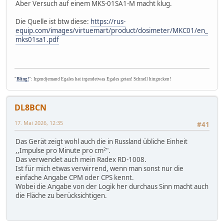
Aber Versuch auf einem MKS-01SA1-M macht klug.
Die Quelle ist btw diese:
https://rus-
equip.com/images/virtuemart/product/dosimeter/MKC01/en_
mks01sa1.pdf
"
Bling!
": Irgendjemand Egales hat irgendetwas Egales getan! Schnell hingucken!
DL8BCN
17. Mai 2026, 12:35
#41
Das Gerät zeigt wohl auch die in Russland übliche Einheit
,,Impulse pro Minute pro cm²".
Das verwendet auch mein Radex RD-1008.
Ist für mich etwas verwirrend, wenn man sonst nur die
einfache Angabe CPM oder CPS kennt.
Wobei die Angabe von der Logik her durchaus Sinn macht auch
die Fläche zu berücksichtigen.