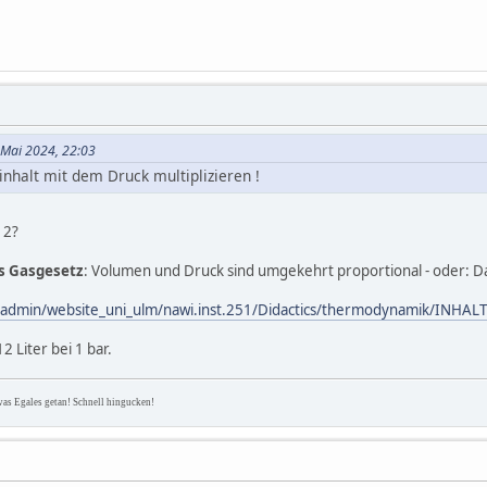
 Mai 2024, 22:03
nhalt mit dem Druck multiplizieren !
12?
s Gasgesetz
: Volumen und Druck sind umgekehrt proportional - oder: D
ileadmin/website_uni_ulm/nawi.inst.251/Didactics/thermodynamik/INH
12 Liter bei 1 bar.
was Egales getan! Schnell hingucken!