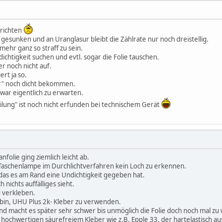
hrichten
ps gesunken und an Uranglasur bleibt die Zählrate nur noch dreistellig.
 mehr ganz so straff zu sein.
chtigkeit suchen und evtl. sogar die Folie tauschen.
er noch nicht auf.
ert ja so.
ur" noch dicht bekommen.
 war eigentlich zu erwarten.
lung" ist noch nicht erfunden bei technischem Gerät
nfolie ging ziemlich leicht ab.
en Taschenlampe im Durchlichtverfahren kein Loch zu erkennen.
das es am Rand eine Undichtigkeit gegeben hat.
nichts auffälliges sieht.
u verkleben.
 bin, UHU Plus 2k- Kleber zu verwenden.
 und macht es später sehr schwer bis unmöglich die Folie doch noch mal zu
 hochwertigen säurefreiem Kleber wie z.B. Epple 33, der hartelastisch au