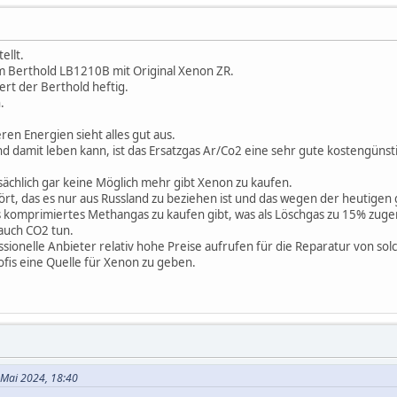
ellt.
m Berthold LB1210B mit Original Xenon ZR.
iert der Berthold heftig.
.
en Energien sieht alles gut aus.
d damit leben kann, ist das Ersatzgas Ar/Co2 eine sehr gute kostengünsti
sächlich gar keine Möglich mehr gibt Xenon zu kaufen.
t, das es nur aus Russland zu beziehen ist und das wegen der heutigen g
es komprimiertes Methangas zu kaufen gibt, was als Löschgas zu 15% zug
 auch CO2 tun.
sionelle Anbieter relativ hohe Preise aufrufen für die Reparatur von so
rofis eine Quelle für Xenon zu geben.
 Mai 2024, 18:40