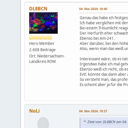
DL8BCN
04. Mai 2024, 18:40
Genau das habe ich festgest
Ich habe verglichen mit de
Bei einem Tritiumlicht reag
Der Herfurth eher schwach
Ebenso bei Am-241.
Hero Member
Aber darüber, bei den höher
Also, wenn man das weiß un
2.608 Beiträge
Ort: Niedersachsen-
Interessant wäre, ob es tat
Landkreis ROW
Irgendwo habe ich mal gehör
Ebenso weiß ich nicht, ob 
Evtl. könnte das dann aber
So versteht man, das profes
Es scheint aber ja für die P
NoLi
04. Mai 2024, 19:27
Zitat von: DL8BCN am 04.