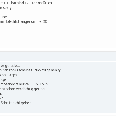
e mit 12 bar sind 12 Liter natürlich.
 sorry...
Euro!
n mir fälschlich angenommen🙈
fer gerade...
n Zählrohrs scheint zurück zu gehen 😞
bis 10 cps.
 cps.
em Standort nur ca. 0,06 μSv/h.
 ist schon verdächtig gering.
n.
/h.
m Schnitt nicht gehen.