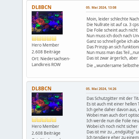
DL8BCN
05. Mai 2024, 13:08
Moin, leider schlechte Nac
Die Nullrate ist auf ca. 3 c
Die Folie scheint auch nicht
Nun muss ich doch nach Undi
Ganz so schnell gebe ich ab
Hero Member
Das Prinzip an sich funktioni
2.608 Beiträge
Nun muss man das Teil ,,n
Das ist zwar ärgerlich, aber
Ort: Niedersachsen-
Landkreis ROW
Die ,,wundersame Selbsthei
DL8BCN
05. Mai 2024, 14:26
Das Schutzgitter mit der Tita
Es ist auch mit einer hell
Ich gehe daher davon aus, 
Wobei man auch dort optisch 
Ich werde nun die Folie ne
Hero Member
Wobei ich noch nicht sicher
Das ist mir zu ,,endgültig"
2.608 Beiträge
Ich tendiere eher zu einem