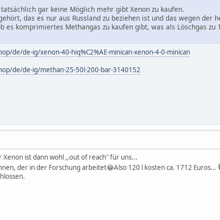
 tatsächlich gar keine Möglich mehr gibt Xenon zu kaufen.
ehört, das es nur aus Russland zu beziehen ist und das wegen der he
 ob es komprimiertes Methangas zu kaufen gibt, was als Löschgas z
shop/de/de-ig/xenon-40-hiq%C2%AE-minican-xenon-4-0-minican
shop/de/de-ig/methan-25-50l-200-bar-3140152
Xenon ist dann wohl ,,out of reach" für uns...
n, der in der Forschung arbeitet😂Also 120 l kosten ca. 1712 Euros...
hlossen.