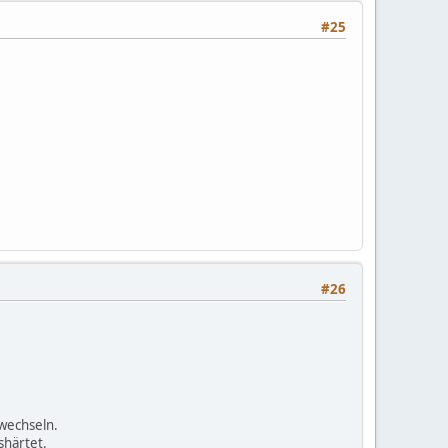
#25
#26
 wechseln.
shärtet.