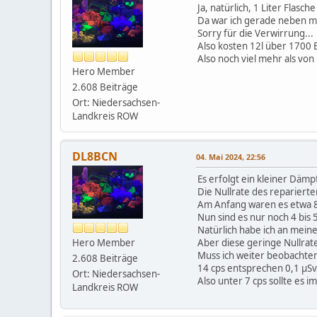
Ja, natürlich, 1 Liter Flasch
Da war ich gerade neben mir
Sorry für die Verwirrung...
Also kosten 12l über 1700 
Also noch viel mehr als vo
Hero Member
2.608 Beiträge
Ort: Niedersachsen-
Landkreis ROW
DL8BCN
04. Mai 2024, 22:56
Es erfolgt ein kleiner Dämp
Die Nullrate des reparierte
Am Anfang waren es etwa 8 
Nun sind es nur noch 4 bis 5
Natürlich habe ich an mein
Hero Member
Aber diese geringe Nullrate
Muss ich weiter beobachte
2.608 Beiträge
14 cps entsprechen 0,1 μSv
Ort: Niedersachsen-
Also unter 7 cps sollte es i
Landkreis ROW