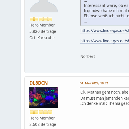
...
Interessant wäre, ob es
Irgendwo habe ich mal g
Ebenso weiß ich nicht,
...
Hero Member
https://www.linde-gas.de/
5.820 Beiträge
Ort: Karlsruhe
https://www.linde-gas.de/
Norbert
DL8BCN
04. Mai 2024, 19:32
Ok, Methan geht noch, aber 
Da muss man jemanden kenne
Ich denke mal : Thema gesc
Hero Member
2.608 Beiträge