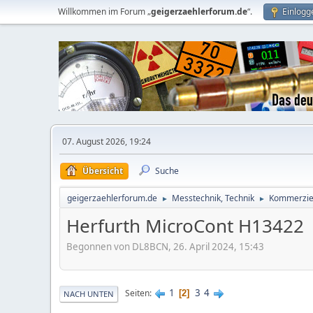
Willkommen im Forum „
geigerzaehlerforum.de
“.
Einlogg
07. August 2026, 19:24
Übersicht
Suche
geigerzaehlerforum.de
Messtechnik, Technik
Kommerziel
►
►
Herfurth MicroCont H13422
Begonnen von DL8BCN, 26. April 2024, 15:43
1
3
4
Seiten
2
NACH UNTEN