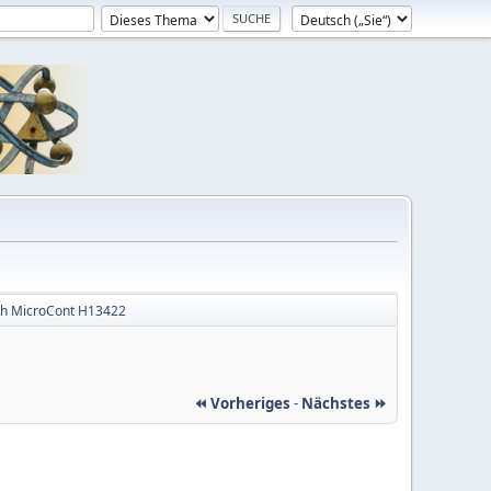
th MicroCont H13422
⏪ Vorheriges
-
Nächstes ⏩