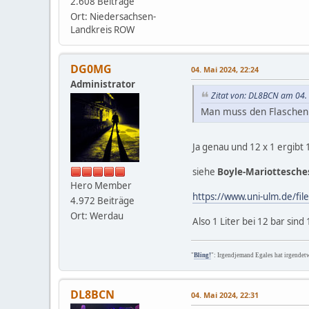
2.608 Beiträge
Ort: Niedersachsen-
Landkreis ROW
DG0MG
04. Mai 2024, 22:24
Administrator
Zitat von: DL8BCN am 04.
Man muss den Flascheni
Ja genau und 12 x 1 ergibt 
siehe
Boyle-Mariottesche
Hero Member
https://www.uni-ulm.de/f
4.972 Beiträge
Ort: Werdau
Also 1 Liter bei 12 bar sind 
"
Bling!
": Irgendjemand Egales hat irgendet
DL8BCN
04. Mai 2024, 22:31