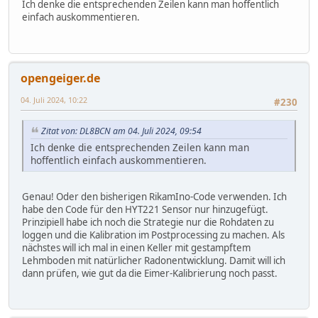
Ich denke die entsprechenden Zeilen kann man hoffentlich
}
einfach auskommentieren.
//if (! rtc.isrunning()) { //DS1307
if (! rtc.initialized()) {
Serial.println("RTC is NOT running!");
// following line sets the RTC to the date & time this
// rtc.adjust(DateTime(F(__DATE__), F(__TIME__)));
opengeiger.de
// This line sets the RTC with an explicit date & time
// January 21, 2014 at 3am you would call:
04. Juli 2024, 10:22
#230
// rtc.adjust(DateTime(2017, 1, 21, 3, 0, 0));
}
Zitat von: DL8BCN am 04. Juli 2024, 09:54
//rtc.adjust(DateTime(F(__DATE__), F(__TIME__)));
Ich denke die entsprechenden Zeilen kann man
if (!SD.begin(10)) {
hoffentlich einfach auskommentieren.
Serial.println("SDcard not ready");
}
Genau! Oder den bisherigen RikamIno-Code verwenden. Ich
else
habe den Code für den HYT221 Sensor nur hinzugefügt.
Serial.println("SDcard ok");
Prinzipiell habe ich noch die Strategie nur die Rohdaten zu
loggen und die Kalibration im Postprocessing zu machen. Als
if (!SD.exists(fileName)) {
nächstes will ich mal in einen Keller mit gestampftem
myFile = SD.open(fileName, FILE_WRITE);
Lehmboden mit natürlicher Radonentwicklung. Damit will ich
myFile.println("###");
dann prüfen, wie gut da die Eimer-Kalibrierung noch passt.
myFile.flush();
}
else {
myFile = SD.open(fileName, FILE_WRITE);