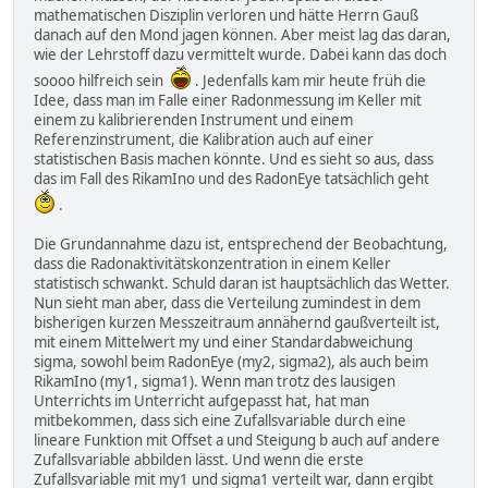
mathematischen Disziplin verloren und hätte Herrn Gauß
myFile.print(now.hour(), DEC);
danach auf den Mond jagen können. Aber meist lag das daran,
myFile.print(':');
wie der Lehrstoff dazu vermittelt wurde. Dabei kann das doch
myFile.print(now.minute(), DEC);
myFile.print(':');
soooo hilfreich sein
. Jedenfalls kam mir heute früh die
myFile.print(now.second(), DEC);
Idee, dass man im Falle einer Radonmessung im Keller mit
myFile.print('\t');
einem zu kalibrierenden Instrument und einem
myFile.print(dt);
Referenzinstrument, die Kalibration auch auf einer
myFile.print('\t');
statistischen Basis machen könnte. Und es sieht so aus, dass
myFile.print(temp);
das im Fall des RikamIno und des RadonEye tatsächlich geht
myFile.print('\t');
.
myFile.print(hum);
Die Grundannahme dazu ist, entsprechend der Beobachtung,
myFile.println();
dass die Radonaktivitätskonzentration in einem Keller
myFile.flush();
statistisch schwankt. Schuld daran ist hauptsächlich das Wetter.
}
Nun sieht man aber, dass die Verteilung zumindest in dem
bisherigen kurzen Messzeitraum annähernd gaußverteilt ist,
mit einem Mittelwert my und einer Standardabweichung
sigma, sowohl beim RadonEye (my2, sigma2), als auch beim
RikamIno (my1, sigma1). Wenn man trotz des lausigen
Unterrichts im Unterricht aufgepasst hat, hat man
mitbekommen, dass sich eine Zufallsvariable durch eine
lineare Funktion mit Offset a und Steigung b auch auf andere
Zufallsvariable abbilden lässt. Und wenn die erste
Zufallsvariable mit my1 und sigma1 verteilt war, dann ergibt