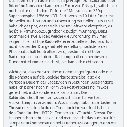
Nach dem es nun doch noch einige Fragen zur Kalibration der
RikamIno Ionisationskammer in Form von PNs gab, will ich hier
nochmals eine ,,Indoor-Referenz"-Messung von 250g
Superphosphat 18% von ICL-Fertilizers im 10-Liter Eimer mit
der vollen Kalibration und Auswertung darstellen. Das Excel
habe ich gezippt, dass es die Forum-Software akzeptiert, es
heißt "RikamInoSp250gIndoor.xlsx.zip" im Anhang. Dazu
nochmal die zwei Bilder, welche die Anordnung im Eimer
zeigen. Eine richtige Radon-Referenzquelle ist das natürlich
nicht, da bei der Düngemittel-Herstellung höchstens der
Phosphatgehalt kontrolliert wird, bestimmt nicht der
Radiumgehalt, und ob der Radiumgehalt nun bei diesem
Düngemittel immer gleich ist, das kann ich nicht sagen.
Wichtig ist, dass der Arduino mit dem angefügten-Code nur
die Rohdaten auf die Speicherkarte schreibt, also die
Perioden-Dauern der Ladezyklen in Sekunden. Alles andere
habe ich bisher noch in Form von Post-Processing im Excel
gerechnet, insbesondere die Kalibration. Die
Kalibrationskoeffizienten lassen sich dann für weitere
Auswertungen verwenden. Was ich gegenüber dem bisher im
Thread gezeigten Arduino Code noch hinzugefügt habe, ist
den Code für den HYT221 Temperatur-/Feuchte Sensor. Der
ist aber schon sehr speziell und man braucht das auch nur für
Temperaturkompensation bei Outdoor-Messungen, wenn mal