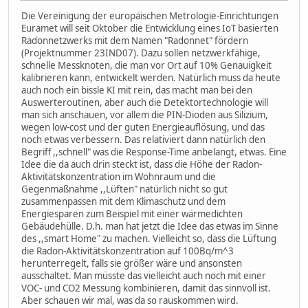
Die Vereinigung der europäischen Metrologie-Einrichtungen
Euramet will seit Oktober die Entwicklung eines IoT basierten
Radonnetzwerks mit dem Namen "Radonnet" fördern
(Projektnummer 23IND07). Dazu sollen netzwerkfähige,
schnelle Messknoten, die man vor Ort auf 10% Genauigkeit
kalibrieren kann, entwickelt werden. Natürlich muss da heute
auch noch ein bissle KI mit rein, das macht man bei den
Auswerteroutinen, aber auch die Detektortechnologie will
man sich anschauen, vor allem die PIN-Dioden aus Silizium,
wegen low-cost und der guten Energieauflösung, und das
noch etwas verbessern. Das relativiert dann natürlich den
Begriff ,,schnell" was die Response-Time anbelangt, etwas. Eine
Idee die da auch drin steckt ist, dass die Höhe der Radon-
Aktivitätskonzentration im Wohnraum und die
Gegenmaßnahme ,,Lüften" natürlich nicht so gut
zusammenpassen mit dem Klimaschutz und dem
Energiesparen zum Beispiel mit einer wärmedichten
Gebäudehülle. D.h. man hat jetzt die Idee das etwas im Sinne
des ,,smart Home" zu machen. Vielleicht so, dass die Lüftung
die Radon-Aktivitätskonzentration auf 100Bq/m^3
herunterregelt, falls sie größer wäre und ansonsten
ausschaltet. Man müsste das vielleicht auch noch mit einer
VOC- und CO2 Messung kombinieren, damit das sinnvoll ist.
Aber schauen wir mal, was da so rauskommen wird.