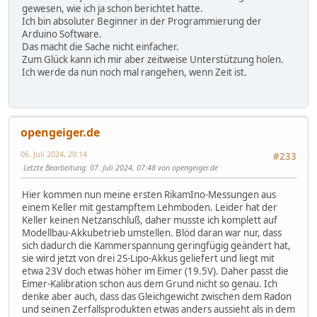
gewesen, wie ich ja schon berichtet hatte.
digitalWrite(out, HIGH);
Ich bin absoluter Beginner in der Programmierung der
pinMode(out, INPUT);
Arduino Software.
delay(1000);
Das macht die Sache nicht einfacher.
volt = 0;
Zum Glück kann ich mir aber zeitweise Unterstützung holen.
Ich werde da nun noch mal rangehen, wenn Zeit ist.
timeStart = millis();
while (volt < 2.4) {
adcValue = analogRead(out);
volt = (float) adcValue*5/1023.0;
timeStop = millis();
opengeiger.de
dt=(timeStop-timeStart)/1000.0;
delay(1000);
06. Juli 2024, 20:14
#233
}
Letzte Bearbeitung
: 07. Juli 2024, 07:48 von opengeiger.de
//read HYT
Hier kommen nun meine ersten RikamIno-Messungen aus
Wire.beginTransmission(HYT939_ADDR); // transmit to devi
einem Keller mit gestampftem Lehmboden. Leider hat der
Wire.endTransmission(); // stop transmitting
Keller keinen Netzanschluß, daher musste ich komplett auf
//100ms warten
Modellbau-Akkubetrieb umstellen. Blöd daran war nur, dass
delay(100);
sich dadurch die Kammerspannung geringfügig geändert hat,
//4 Bytes vom Sensor lesen
sie wird jetzt von drei 2S-Lipo-Akkus geliefert und liegt mit
Wire.requestFrom(HYT939_ADDR, 4,true);
etwa 23V doch etwas höher im Eimer (19.5V). Daher passt die
i=0;
Eimer-Kalibration schon aus dem Grund nicht so genau. Ich
while(Wire.available()) {
denke aber auch, dass das Gleichgewicht zwischen dem Radon
char c = Wire.read(); // receive a byte as character
und seinen Zerfallsprodukten etwas anders aussieht als in dem
buffer[i]=c;