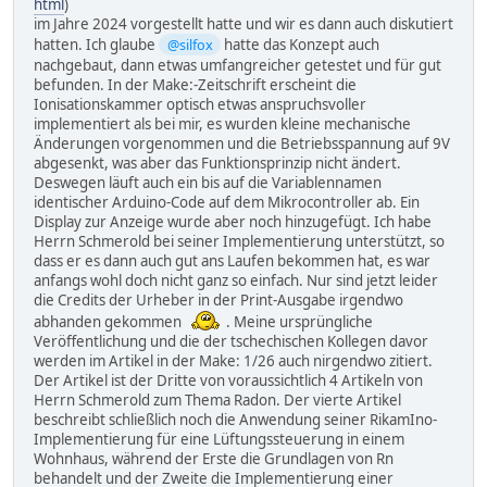
html
)
im Jahre 2024 vorgestellt hatte und wir es dann auch diskutiert
hatten. Ich glaube
@silfox
hatte das Konzept auch
nachgebaut, dann etwas umfangreicher getestet und für gut
befunden. In der Make:-Zeitschrift erscheint die
Ionisationskammer optisch etwas anspruchsvoller
implementiert als bei mir, es wurden kleine mechanische
Änderungen vorgenommen und die Betriebsspannung auf 9V
abgesenkt, was aber das Funktionsprinzip nicht ändert.
Deswegen läuft auch ein bis auf die Variablennamen
identischer Arduino-Code auf dem Mikrocontroller ab. Ein
Display zur Anzeige wurde aber noch hinzugefügt. Ich habe
Herrn Schmerold bei seiner Implementierung unterstützt, so
dass er es dann auch gut ans Laufen bekommen hat, es war
anfangs wohl doch nicht ganz so einfach. Nur sind jetzt leider
die Credits der Urheber in der Print-Ausgabe irgendwo
abhanden gekommen
. Meine ursprüngliche
Veröffentlichung und die der tschechischen Kollegen davor
werden im Artikel in der Make: 1/26 auch nirgendwo zitiert.
Der Artikel ist der Dritte von voraussichtlich 4 Artikeln von
Herrn Schmerold zum Thema Radon. Der vierte Artikel
beschreibt schließlich noch die Anwendung seiner RikamIno-
Implementierung für eine Lüftungssteuerung in einem
Wohnhaus, während der Erste die Grundlagen von Rn
behandelt und der Zweite die Implementierung einer