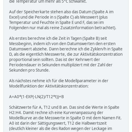
die Temperatur um mehr als 5°C schwankt.
Auf der Speicherkarte stehen also das Datum (Spalte A im
Excel) und die Periode in s (Spalte C) als Messwert (plus
Temperatur und Feuchte in Spalte E und F, das sei im
Folgenden nur mal als reine Zusatzinformation betrachtet).
Als erstes berechne ich die Zeit in Tagen (Spalte B) seit
Messbeginn, indem ich von den Datumswerten den ersten
Datumswert abziehe. Dann berechne ich die Zyklen/h in Spalte
D, als die eigentlich Messwerte, die zur Aktivitätskonzentration
proportional sein sollten. Das ist der Kehrwert der
Periodendauer in Sekunden multipliziert mit der Zahl der
Sekunden pro Stunde.
Als nächstes nehme ich für die Modellparameter in der
Modellfunktion der Aktivitätskonzentration:
A=A0*(1-EXP(-LN(2)/T12*t))+B
Schätzwerte für A, T12 und B an. Das sind die Werte in Spalte
H2:H4. Damit rechne ich eine Kurvenanpassung der
Modellkurve an die Messwerte in Spalte D mit dem Namen Fit.
A0 ist darin der Sättigungswert, T12 die Halbwertszeit
(deutlich kleiner als die des Radon wegen der Leckage im