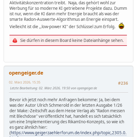
Aktivitätskonzentration treibt. Naja, das gehört wohl zur
Werbung für so moderne KI getriebene Projekte dazu. Dumm
ist nur, wenn die KI dann mehr Energie braucht als was der
smarte Radon-Auswerte-Algorithmus an Energie einspart.
Vielleicht ist die ,,low-power KI" der Schlüssel zum Erfolg.
Sie dürfen in diesem Board keine Dateianhänge sehen.
opengeiger.de
02. März 2026, 15:35
#236
Letzte Bearbeitung
: 02. März 2026, 19:50 von opengeiger.de
Bevor ich jetzt noch mehr Anfragen bekomme: Ja, bei dem
was der Autor Ulrich Schmerold in der letzten Ausgabe 1/26
der Make:-Zeitschift aus dem Heise Verlag als "Radon messen
mit Blechdose" veröffentlicht hat, handelt es sich tatsächlich
um eine Implementierung des RikamIno-Konzepts, so wie ich
es ganz ähnlich hier:
(
https://www.geigerzaehlerforum.de/index.php/topic,2305.0.