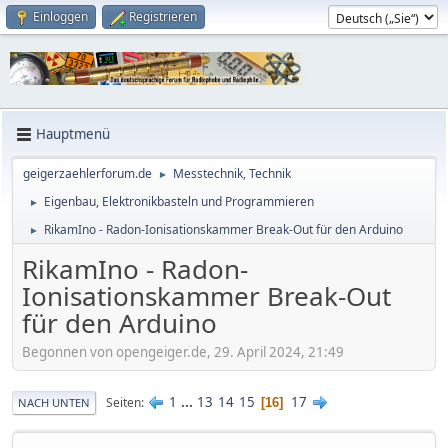
Einloggen
Registrieren
Hauptmenü
geigerzaehlerforum.de
Messtechnik, Technik
►
Eigenbau, Elektronikbasteln und Programmieren
►
RikamIno - Radon-Ionisationskammer Break-Out für den Arduino
►
RikamIno - Radon-
Ionisationskammer Break-Out
für den Arduino
Begonnen von opengeiger.de, 29. April 2024, 21:49
1
...
13
14
15
17
Seiten
16
NACH UNTEN