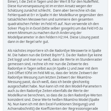
Eimer), t die Zeit in Tagen und der Wert B für den Nulleffekt.
Diese Kurvenanpassung ist im ersten Ansatz wegen der
Schätzung zunächst schlecht. Dann aber berechne ich das
Fehlerquadrat Err in Spalte H der Modellkurve gegenüber den
tatsächlichen Messwerten und summiere den gesamten
quadratischen Fehler im Feld H5 auf. Nun verwende ich den
Solver Plug-In in Excel (bitte selber googeln) um das Feld H5 zu
einem Minimum zu machen durch Änderung der
Modellparameter in den Feldern H2:H4. Diese Lösung passt
dann in der Regel sehr gut.
Als nächstes importiere ich die RadonEye Messwerte in Spalte
M. Die haben nun die Einheit Bq/m^3. Da der Radon Eye keine
Zeit loggt und man nur weiß, dass die Werte im Stundenraster
gemessen sind, rechne ich mir nun die Zeitwerte des
RadonEye in Tagen selbst aus (in Spalte L) und zwar mit dem
Zeit-Offset tOfst im Feld M8 so, dass der letzte Zeitwert der
RadonEye Messung zum letzten Zeitwert der RikamIno-
Messung passt, da ich weiß, dass ich beide gleichzeitig
ausgeschaltet habe. Nun kann ich mit den Modell-Parametern
auch zu den RadonEye Zeiten ebenfalls die Werte der
Modellkurve berechnen, so dass die zu den RadonEye-Werten
koinzident sind. Diese Werte heißen RikamIno Model (Spalte
N). Nun kann ich mit den Excel-Funktionen Steigung() und
Achsenabschnitt() die Koeffizienten der Regressionsgerade