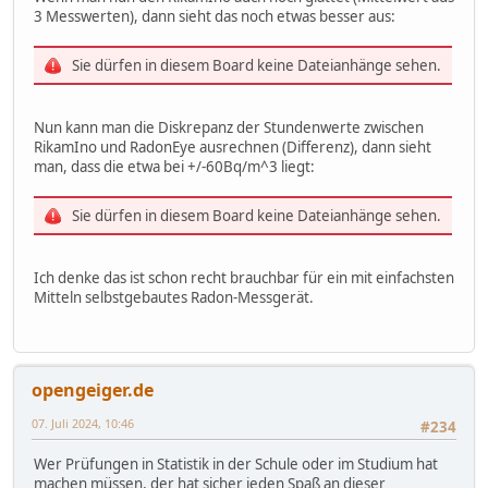
3 Messwerten), dann sieht das noch etwas besser aus:
Serial.print('.');
Serial.print(now.month());
Serial.print('.');
Sie dürfen in diesem Board keine Dateianhänge sehen.
Serial.print(now.year());
Serial.print(' ');
Serial.print(now.hour());
Nun kann man die Diskrepanz der Stundenwerte zwischen
Serial.print(':');
RikamIno und RadonEye ausrechnen (Differenz), dann sieht
Serial.print(now.minute());
man, dass die etwa bei +/-60Bq/m^3 liegt:
Serial.print(':');
Serial.print(now.second());
Serial.print(' ');
Sie dürfen in diesem Board keine Dateianhänge sehen.
Serial.print(dt);
Serial.print(' ');
Serial.print(temp);
Ich denke das ist schon recht brauchbar für ein mit einfachsten
Serial.print(' ');
Mitteln selbstgebautes Radon-Messgerät.
Serial.print(hum);
Serial.println();
opengeiger.de
myFile.print(now.day(), DEC);
myFile.print('.');
07. Juli 2024, 10:46
#234
myFile.print(now.month(), DEC);
myFile.print('.');
Wer Prüfungen in Statistik in der Schule oder im Studium hat
myFile.print(now.year(), DEC);
machen müssen, der hat sicher jeden Spaß an dieser
myFile.print(' ');