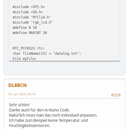
#include <SPI.h>
#include <SD.h>
#include "RTClib.h"
#include "rgb_lcd.h"
#define N 50
#define MAXCNT 50
RTC_PCF8523 rtc;
char fileName[15] = "datalog.txt";
File myFile;
void setup()
{
DL8BCN
Wire.begin(); //HYT
04. Juli 2024, 09:54
#229
pinMode(10, OUTPUT); // SD Card CS
Serial.begin(9600);
Sehr schön!
Danke auch für den Arduino Code.
Natürlich muss man das noch individuell anpassen.
if (! rtc.begin()) {
Ich habe zum Beispiel keine Temperatur und
Serial.println("Couldn't find RTC");
Feuchtigkeitssensoren.
while (1);