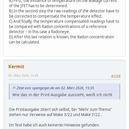
A) First, the influence of temperature on the leakage current
of the JFET has to be determined.
B) In the second step the raw readings of the detector have to
be corrected to compensate the temperature effect.
C) And finally, the temperature compensated readings have to
be compared with Radon concentrations of a reference
detector – in this case a Radoneye.
D) After this last relation is known, the Radon concentration
can be calculated.
Kermit
03. März 2026, 14:39
#238
Zitat von: opengeiger.de am 02. März 2026, 15:35
Wie das in der Print-Ausgabe aussieht, weiß ich nicht
Die Printausgabe zitiert sich selbst, bei "Mehr zum Thema"
stehen nur Verweise auf Make 3/22 und Make 7/22..
Im Text habe ich auch keinerlei Hinweise gefunden.