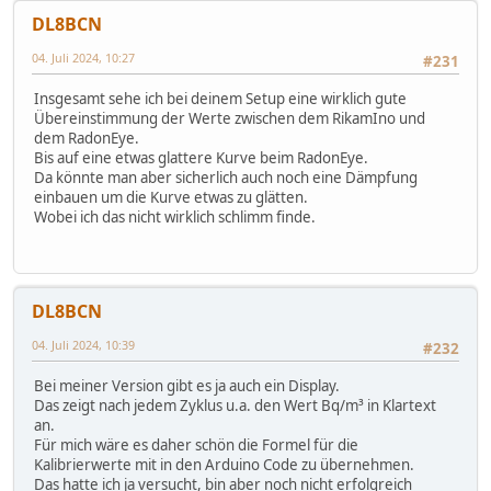
myFile.println("-----");
DL8BCN
myFile.flush();
}
04. Juli 2024, 10:27
#231
Serial.println("Logging started ...");
}
Insgesamt sehe ich bei deinem Setup eine wirklich gute
Übereinstimmung der Werte zwischen dem RikamIno und
void loop()
dem RadonEye.
{
Bis auf eine etwas glattere Kurve beim RadonEye.
//HYT
Da könnte man aber sicherlich auch noch eine Dämpfung
unsigned int traw;
einbauen um die Kurve etwas zu glätten.
unsigned int hraw;
Wobei ich das nicht wirklich schlimm finde.
double temp;
double hum;
int i;
unsigned char buffer[4];
DL8BCN
//RikamIno
04. Juli 2024, 10:39
int out = A0;
#232
int adcValue = 0;
Bei meiner Version gibt es ja auch ein Display.
unsigned long timeStart, timeStop, dt;
Das zeigt nach jedem Zyklus u.a. den Wert Bq/m³ in Klartext
float volt;
an.
Für mich wäre es daher schön die Formel für die
pinMode(out, OUTPUT);
Kalibrierwerte mit in den Arduino Code zu übernehmen.
digitalWrite(out, LOW); // discharge
Das hatte ich ja versucht, bin aber noch nicht erfolgreich
delay(1000);