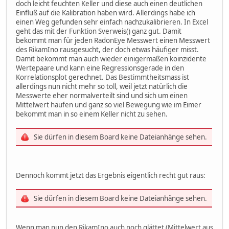
doch leicht feuchten Keller und diese auch einen deutlichen
i++;
Einfluß auf die Kalibration haben wird. Allerdings habe ich
}
einen Weg gefunden sehr einfach nachzukalibrieren. In Excel
//Rohdaten aus Puffer lesen
geht das mit der Funktion Sverweis() ganz gut. Damit
traw=buffer[2]*256+buffer[3];
bekommt man für jeden RadonEye Messwert einen Messwert
hraw=buffer[0]*256+buffer[1];
des RikamIno rausgesucht, der doch etwas häufiger misst.
//Daten laut Datenblatt maskieren
Damit bekommt man auch wieder einigermaßen koinzidente
traw&=0xfffc;
Wertepaare und kann eine Regressionsgerade in den
hraw&=0x3fff;
Korrelationsplot gerechnet. Das Bestimmtheitsmass ist
traw=traw/4;
allerdings nun nicht mehr so toll, weil jetzt natürlich die
//Rohdaten Umrechnen
Messwerte eher normalverteilt sind und sich um einen
temp=(double)traw/TFACTOR;
Mittelwert häufen und ganz so viel Bewegung wie im Eimer
temp=temp-TDELTA;
bekommt man in so einem Keller nicht zu sehen.
hum=(double)hraw/HFACTOR;
/*
Sie dürfen in diesem Board keine Dateianhänge sehen.
Serial.print(temp);
Serial.print(' ');
Serial.print(",");
Serial.println(hum);
Dennoch kommt jetzt das Ergebnis eigentlich recht gut raus:
*/
Sie dürfen in diesem Board keine Dateianhänge sehen.
//logging
DateTime now = rtc.now();
Wenn man nun den RikamIno auch noch glättet (Mittelwert aus
Serial.print(now.day());