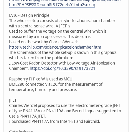
html?PHPSESSID=uuh8t8172gels01fnto2sokjtg
LVIC - Design Principle
The whole setup consists of a cylindrical ionization chamber
with a central sense wire. A JFET is
used to buffer the voltage on the central wire which is
measured by a microprocessor. This design is
based on the work by Charles Wenzel:
https://techlib.com/science/picaxeionchamber.htm
The schematics of the whole set-up is shown in this graphics
which is taken from the publication:
,,Low-Cost Radon Detector with Low-Voltage Air-Ionization
Chamber",
https://doi.org/10.3390/s19173721
Raspberry Pi Pico W is used as MCU
BME280 connected via I2C for the measurement of
temperature, humidity and pressure.
JFET
Charles Wenzel proposed to use the electrometer-grade JFET
of type PN4118A or PN4119A and Bernd Laquai suggested to
use a PN4117A JFET.
I purchased PN4117A from InterFET and Fairchild.
Gate leakage