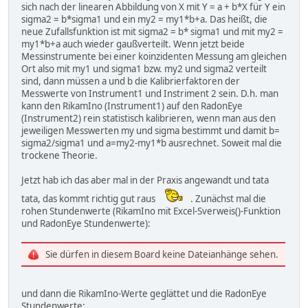
sich nach der linearen Abbildung von X mit Y = a + b*X für Y ein
sigma2 = b*sigma1 und ein my2 = my1*b+a. Das heißt, die
neue Zufallsfunktion ist mit sigma2 = b* sigma1 und mit my2 =
my1*b+a auch wieder gaußverteilt. Wenn jetzt beide
Messinstrumente bei einer koinzidenten Messung am gleichen
Ort also mit my1 und sigma1 bzw. my2 und sigma2 verteilt
sind, dann müssen a und b die Kalibrierfaktoren der
Messwerte von Instrument1 und Instriment 2 sein. D.h. man
kann den RikamIno (Instrument1) auf den RadonEye
(Instrument2) rein statistisch kalibrieren, wenn man aus den
jeweiligen Messwerten my und sigma bestimmt und damit b=
sigma2/sigma1 und a=my2-my1*b ausrechnet. Soweit mal die
trockene Theorie.
Jetzt hab ich das aber mal in der Praxis angewandt und tata
tata, das kommt richtig gut raus
. Zunächst mal die
rohen Stundenwerte (RikamIno mit Excel-Sverweis()-Funktion
und RadonEye Stundenwerte):
Sie dürfen in diesem Board keine Dateianhänge sehen.
und dann die RikamIno-Werte geglättet und die RadonEye
Stundenwerte: