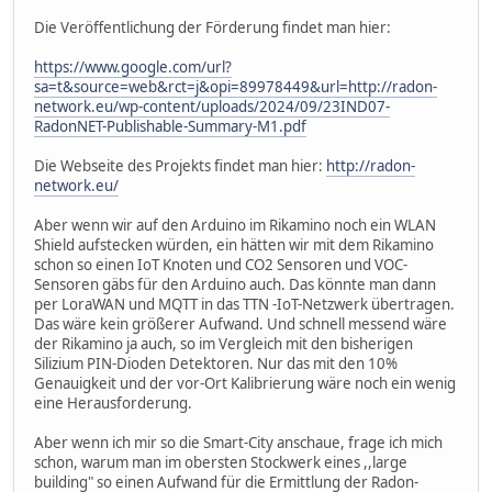
Die Veröffentlichung der Förderung findet man hier:
https://www.google.com/url?
sa=t&source=web&rct=j&opi=89978449&url=http://radon-
network.eu/wp-content/uploads/2024/09/23IND07-
RadonNET-Publishable-Summary-M1.pdf
Die Webseite des Projekts findet man hier:
http://radon-
network.eu/
Aber wenn wir auf den Arduino im Rikamino noch ein WLAN
Shield aufstecken würden, ein hätten wir mit dem Rikamino
schon so einen IoT Knoten und CO2 Sensoren und VOC-
Sensoren gäbs für den Arduino auch. Das könnte man dann
per LoraWAN und MQTT in das TTN -IoT-Netzwerk übertragen.
Das wäre kein größerer Aufwand. Und schnell messend wäre
der Rikamino ja auch, so im Vergleich mit den bisherigen
Silizium PIN-Dioden Detektoren. Nur das mit den 10%
Genauigkeit und der vor-Ort Kalibrierung wäre noch ein wenig
eine Herausforderung.
Aber wenn ich mir so die Smart-City anschaue, frage ich mich
schon, warum man im obersten Stockwerk eines ,,large
building" so einen Aufwand für die Ermittlung der Radon-