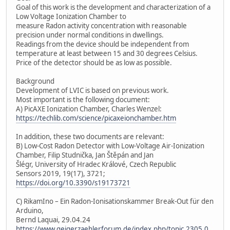
Goal of this work is the development and characterization of a
Low Voltage Ionization Chamber to
measure Radon activity concentration with reasonable
precision under normal conditions in dwellings.
Readings from the device should be independent from
temperature at least between 15 and 30 degrees Celsius.
Price of the detector should be as low as possible.
Background
Development of LVIC is based on previous work.
Most important is the following document:
A) PicAXE Ionization Chamber, Charles Wenzel:
https://techlib.com/science/picaxeionchamber.htm
In addition, these two documents are relevant:
B) Low-Cost Radon Detector with Low-Voltage Air-Ionization
Chamber, Filip Studnička, Jan Štěpán and Jan
Šlégr, University of Hradec Králové, Czech Republic
Sensors 2019, 19(17), 3721;
https://doi.org/10.3390/s19173721
C) RikamIno – Ein Radon-Ionisationskammer Break-Out für den
Arduino,
Bernd Laquai, 29.04.24
https://www.geigerzaehlerforum.de/index.php/topic,2305.0.