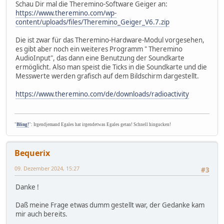
Schau Dir mal die Theremino-Software Geiger an:
https://www.theremino.com/wp-
content/uploads/files/Theremino_Geiger_V6.7.zip
Die ist zwar für das Theremino-Hardware-Modul vorgesehen,
es gibt aber noch ein weiteres Programm " Theremino
AudioInput", das dann eine Benutzung der Soundkarte
ermöglicht. Also man speist die Ticks in die Soundkarte und die
Messwerte werden grafisch auf dem Bildschirm dargestellt.
https://www.theremino.com/de/downloads/radioactivity
"
Bling!
": Irgendjemand Egales hat irgendetwas Egales getan! Schnell hingucken!
Bequerix
09. Dezember 2024, 15:27
#3
Danke !
Daß meine Frage etwas dumm gestellt war, der Gedanke kam
mir auch bereits.