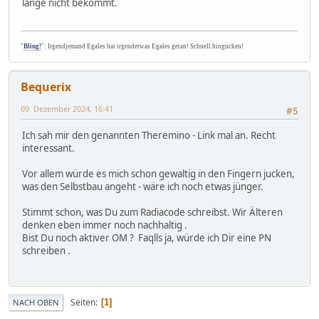
lange nicht bekommt.
"
Bling!
": Irgendjemand Egales hat irgendetwas Egales getan! Schnell hingucken!
Bequerix
09. Dezember 2024, 16:41
#5
Ich sah mir den genannten Theremino - Link mal an. Recht
interessant.
Vor allem würde es mich schon gewaltig in den Fingern jucken,
was den Selbstbau angeht - wäre ich noch etwas jünger.
Stimmt schon, was Du zum Radiacode schreibst. Wir Älteren
denken eben immer noch nachhaltig .
Bist Du noch aktiver OM ? Faqlls ja, würde ich Dir eine PN
schreiben .
Seiten
1
NACH OBEN