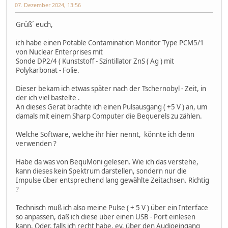
07. Dezember 2024, 13:56
Grüß´ euch,
ich habe einen Potable Contamination Monitor Type PCM5/1
von Nuclear Enterprises mit
Sonde DP2/4 ( Kunststoff - Szintillator ZnS ( Ag ) mit
Polykarbonat - Folie.
Dieser bekam ich etwas später nach der Tschernobyl - Zeit, in
der ich viel bastelte .
An dieses Gerät brachte ich einen Pulsausgang ( +5 V ) an, um
damals mit einem Sharp Computer die Bequerels zu zählen.
Welche Software, welche ihr hier nennt, könnte ich denn
verwenden ?
Habe da was von BequMoni gelesen. Wie ich das verstehe,
kann dieses kein Spektrum darstellen, sondern nur die
Impulse über entsprechend lang gewählte Zeitachsen. Richtig
?
Technisch muß ich also meine Pulse ( + 5 V ) über ein Interface
so anpassen, daß ich diese über einen USB - Port einlesen
kann. Oder, falls ich recht habe, ev. über den Audioeingang