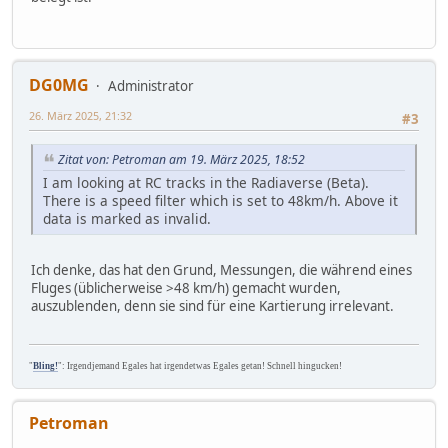
DG0MG
Administrator
26. März 2025, 21:32
#3
Zitat von: Petroman am 19. März 2025, 18:52
I am looking at RC tracks in the Radiaverse (Beta).
There is a speed filter which is set to 48km/h. Above it
data is marked as invalid.
Ich denke, das hat den Grund, Messungen, die während eines
Fluges (üblicherweise >48 km/h) gemacht wurden,
auszublenden, denn sie sind für eine Kartierung irrelevant.
"
Bling!
": Irgendjemand Egales hat irgendetwas Egales getan! Schnell hingucken!
Petroman