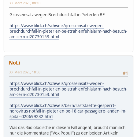
30. März 2025, 08:10
Grosseinsatz wegen Brechdurchfall in Pieterlen BE
https://www.blick.ch/schweiz/grosseinsatz-wegen-
brechdurchfall-in-pieterlen-be-strahlenfehlalarm-nach-besuch-
am-cern-id20730153.html
NoLi
30. März 2025, 18:33
#1
https://www.blick.ch/schweiz/grosseinsatz-wegen-
brechdurchfall-in-pieterlen-be-strahlenfehlalarm-nach-besuch-
am-cern-id20730153.html
https://www.blick.ch/schweiz/bern/raststaette-gesperrt-
norovirus-notfall-in-pieterlen-be-18-car-passagiere-landen-im-
spital-id20699232.html
Was das Radiologische in diesem Fall angeht, braucht man sich
nur die Kommentare ("Vox Populi") zu den beiden Artikeln