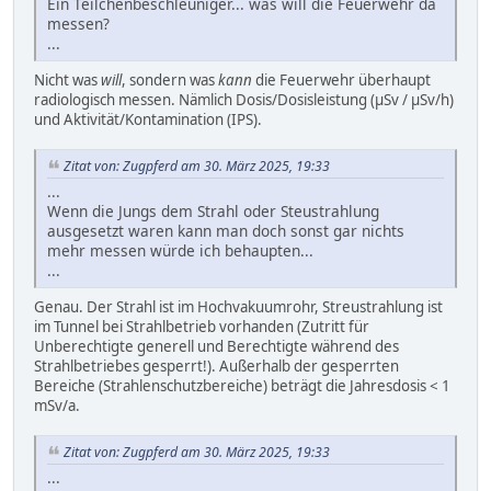
Ein Teilchenbeschleuniger... was will die Feuerwehr da
messen?
...
Nicht was
will
, sondern was
kann
die Feuerwehr überhaupt
radiologisch messen. Nämlich Dosis/Dosisleistung (µSv / µSv/h)
und Aktivität/Kontamination (IPS).
Zitat von: Zugpferd am 30. März 2025, 19:33
...
Wenn die Jungs dem Strahl oder Steustrahlung
ausgesetzt waren kann man doch sonst gar nichts
mehr messen würde ich behaupten...
...
Genau. Der Strahl ist im Hochvakuumrohr, Streustrahlung ist
im Tunnel bei Strahlbetrieb vorhanden (Zutritt für
Unberechtigte generell und Berechtigte während des
Strahlbetriebes gesperrt!). Außerhalb der gesperrten
Bereiche (Strahlenschutzbereiche) beträgt die Jahresdosis < 1
mSv/a.
Zitat von: Zugpferd am 30. März 2025, 19:33
...