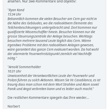
ansehen. Nur zwei Kommentare sind objektiv:
"
Ryan Kand
15:34 Uhr
Bekanntlich kommen die vielen Besucher am Cern gar nicht in
die Nähe des Gebäudes, wo die radioaktivem Elemente des
Teilchenbeschleunigers untergebracht sind. Dort kommen nur
qualifizierte Wissenschaftler hinein. Besucher können nur die
grosse Steuerungszentrale der Anlage besuchen. Werktags
besuchen mehrere tausend Leute täglich das Cern. Wären
irgendwo Probleme mit den radioaktiven Anlagen gewesen,
wäre garantiert das ganze Cern evakuiert worden. Da hat wohl
der alarmierte Feuerwehrstützpunkt ziemlich viel Nachhilfe
nötig.
"
"
Arnold Sommerhalder
10:31 Uhr
Unwissenheit der Verantwortlichen Leute der Feuerwehr und
Polizei führen zu solch Aktionen. Wissen Sie Hr. Casablanca, es ist
traurig dass man schon mit dem Wort Strahlen und Atom soviel
Panik und Angst verbreiten kann und es leider auch macht.
"
Die restlichen Kommentare spiegeln das Ihre wieder...
Norbert