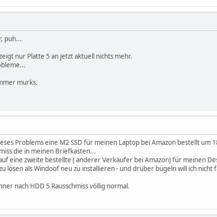
, puh...
igt nur Platte 5 an jetzt aktuell nichts mehr.
obleme...
immer murks.
dieses Problems eine M2 SSD für meinen Laptop bei Amazon bestellt um 
miss die in meinen Briefkasten...
g auf eine zweite bestellte ( anderer Verkäufer bei Amazon) für meinen 
lösen als Windoof neu zu installieren - und drüber bügeln will ich nicht f
hner nach HDD 5 Rausschmiss völlig normal.