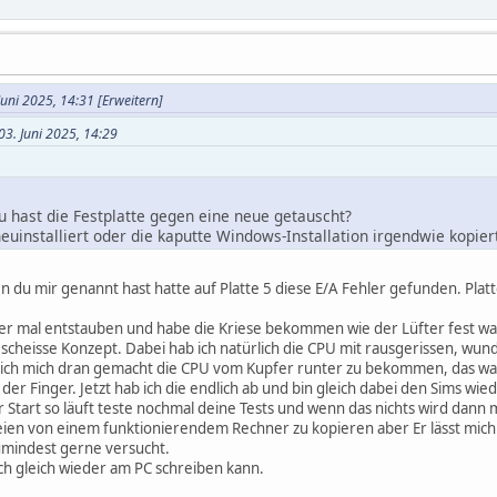
uni 2025, 14:31
[Erweitern]
03. Juni 2025, 14:29
 hast die Festplatte gegen eine neue getauscht?
euinstalliert oder die kaputte Windows-Installation irgendwie kopier
tte dauert das Starten des Rechners auch lange?
n du mir genannt hast hatte auf Platte 5 diese E/A Fehler gefunden. Platte
ner mal entstauben und habe die Kriese bekommen wie der Lüfter fest 
scheisse Konzept. Dabei hab ich natürlich die CPU mit rausgerissen, wun
 ich mich dran gemacht die CPU vom Kupfer runter zu bekommen, das war 
er Finger. Jetzt hab ich die endlich ab und bin gleich dabei den Sims wi
 Start so läuft teste nochmal deine Tests und wenn das nichts wird dann m
eien von einem funktionierendem Rechner zu kopieren aber Er lässt mich
umindest gerne versucht.
h gleich wieder am PC schreiben kann.