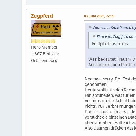
Zugpferd
03. Juni 2025, 22:59
Zitat von: DG0MG am 03. J
Zitat von: Zugpferd am 
Festplatte ist raus...
Hero Member
1.367 Beiträge
Was bedeutet "raus"? Du
Ort: Hamburg
Auf einer neuen Platte n
Auf der fabrikneuen Pla
Nee nee, sorry. Der Test de
genommen.
Heute wollte ich den Rech
Fan abzubauen, was für ein 
Vorhin nach der Arbeit hab
nichts, nur Verbrennungen d
Dann schaue ich mal wie der
versucht die einzelnen Dat
überschreiben. Hätte ich z
Also Daumen drücken das ic