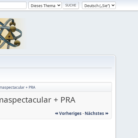
mmaspectacular + PRA
maspectacular + PRA
⏪ Vorheriges
-
Nächstes ⏩