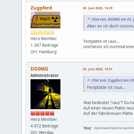
Zugpferd
03. Juni 2025, 14:29
Zitat von: DG0MG am 03. J
Aber es ist doch Unsin
Hero Member
Festplatte ist raus...
1.367 Beiträge
und bevor ich nochmal eine 
Ort: Hamburg
DG0MG
03. Juni 2025, 14:31
Administrator
Zitat von: Zugpferd am 03
Festplatte ist raus...
Was bedeutet "raus"? Du ha
Auf einer neuen Platte neui
Auf der fabrikneuen Platte
Hero Member
4.972 Beiträge
"
Bling!
": Irgendjemand Egales hat irgendet
Ort: Werdau