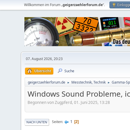
Willkommen im Forum „
geigerzaehlerforum.de
“.
Einlogg
07. August 2026, 20:23
Übersicht
Suche
geigerzaehlerforum.de
Messtechnik, Technik
Gamma-Spe
►
►
Windows Sound Probleme, ic
Begonnen von Zugpferd, 01. Juni 2025, 13:28
1
Seiten
2
NACH UNTEN