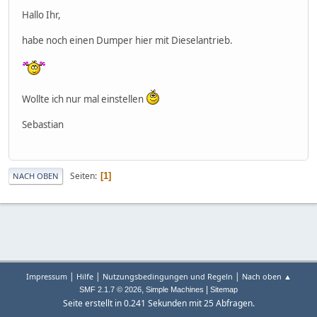
Hallo Ihr,
habe noch einen Dumper hier mit Dieselantrieb.
Wollte ich nur mal einstellen
Sebastian
Seiten
1
NACH OBEN
|
|
|
Impressum
Hilfe
Nutzungsbedingungen und Regeln
Nach oben ▲
,
|
SMF 2.1.7 © 2026
Simple Machines
Sitemap
Seite erstellt in 0.241 Sekunden mit 25 Abfragen.