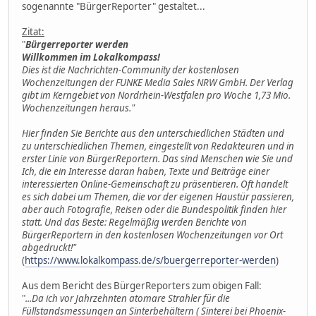
sogenannte "BürgerReporter" gestaltet...
Zitat:
"
Bürgerreporter werden
Willkommen im Lokalkompass!
Dies ist die Nachrichten-Community der kostenlosen
Wochenzeitungen der FUNKE Media Sales NRW GmbH. Der Verlag
gibt im Kerngebiet von Nordrhein-Westfalen pro Woche 1,73 Mio.
Wochenzeitungen heraus."
Hier finden Sie Berichte aus den unterschiedlichen Städten und
zu unterschiedlichen Themen, eingestellt von Redakteuren und in
erster Linie von BürgerReportern. Das sind Menschen wie Sie und
Ich, die ein Interesse daran haben, Texte und Beiträge einer
interessierten Online-Gemeinschaft zu präsentieren. Oft handelt
es sich dabei um Themen, die vor der eigenen Haustür passieren,
aber auch Fotografie, Reisen oder die Bundespolitik finden hier
statt. Und das Beste: Regelmäßig werden Berichte von
BürgerReportern in den kostenlosen Wochenzeitungen vor Ort
abgedruckt!"
(
https://www.lokalkompass.de/s/buergerreporter-werden
)
Aus dem Bericht des BürgerReporters zum obigen Fall:
"
...Da ich vor Jahrzehnten atomare Strahler für die
Füllstandsmessungen an Sinterbehältern ( Sinterei bei Phoenix-