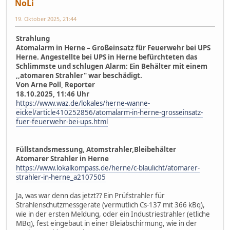
NoLi
19. Oktober 2025, 21:44
Strahlung
Atomalarm in Herne – Großeinsatz für Feuerwehr bei UPS
Herne. Angestellte bei UPS in Herne befürchteten das
Schlimmste und schlugen Alarm: Ein Behälter mit einem
,,atomaren Strahler" war beschädigt.
Von Arne Poll, Reporter
18.10.2025, 11:46 Uhr
https://www.waz.de/lokales/herne-wanne-
eickel/article410252856/atomalarm-in-herne-grosseinsatz-
fuer-feuerwehr-bei-ups.html
Füllstandsmessung, Atomstrahler,Bleibehälter
Atomarer Strahler in Herne
https://www.lokalkompass.de/herne/c-blaulicht/atomarer-
strahler-in-herne_a2107505
Ja, was war denn das jetzt?? Ein Prüfstrahler für
Strahlenschutzmessgeräte (vermutlich Cs-137 mit 366 kBq),
wie in der ersten Meldung, oder ein Industriestrahler (etliche
MBq), fest eingebaut in einer Bleiabschirmung, wie in der