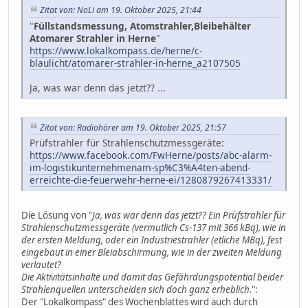
Zitat von: NoLi am 19. Oktober 2025, 21:44
"
Füllstandsmessung, Atomstrahler,Bleibehälter
Atomarer Strahler in Herne
"
https://www.lokalkompass.de/herne/c-
blaulicht/atomarer-strahler-in-herne_a2107505
Ja, was war denn das jetzt?? ...
Zitat von: Radiohörer am 19. Oktober 2025, 21:57
Prüfstrahler für Strahlenschutzmessgeräte:
https://www.facebook.com/FwHerne/posts/abc-alarm-
im-logistikunternehmenam-sp%C3%A4ten-abend-
erreichte-die-feuerwehr-herne-ei/1280879267413331/
Die Lösung von "
Ja, was war denn das jetzt?? Ein Prüfstrahler für
Strahlenschutzmessgeräte (vermutlich Cs-137 mit 366 kBq), wie in
der ersten Meldung, oder ein Industriestrahler (etliche MBq), fest
eingebaut in einer Bleiabschirmung, wie in der zweiten Meldung
verlautet?
Die Aktivitätsinhalte und damit das Gefährdungspotential beider
Strahlenquellen unterscheiden sich doch ganz erheblich.
":
Der "Lokalkompass" des Wochenblattes wird auch durch