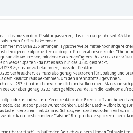
nal - das muss in dem Reaktor passieren, das ist so ungefähr seit '45 klar.
tails in den Griff zu bekommen.
st immer mit Uran 235 anfangen. Typischerweise mittel-hoch angereiche
as ist dem gerne kolportierten niedrigem Proliferationsrisiko des "Thorium
gt nun die Neutronen, mit denen aus zugefügtem Th232 U233 erbrütet 
leich wieder spalten - da hat es also nur das U235 gestreckt.
->U233 Zyklus hin zu bekommen, muss der Reaktor
U235 verbrauchen, es muss also genug Neutronen für Spaltung und Brutre
aus dem Reaktor raus bekommen, um den Brennstoff zu gewinnen.
auch des U233 ist natürlich unvermeidlich und willkommen. Man kann sich
im Reaktor aber genug U233 nach gebildet wurde, um die Reaktion aufre
il Spaltprodukte und weitere Kernereaktion den Brennstoff zunehmend v
ie Rede, das ist aber pures Wunschdenken. Bei der Batch-Aufbreitung (Bre
s bisher genau ein mal, dann ist Schluss, weil das Zeugs dann einfach 
werden kann - insbesondere "falsche" Brutprodukte spucken einem da i
 man (theroretisch) im laufenden Betrieb zu einem kleinen Teil ausleiten u