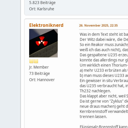
5.823 Beiträge
Ort: Karlsruhe
Elektroniknerd
26. November 2025, 22:35
Was in dem Text steht ist ba
Der Witz dabei wäre, die De
So ein Reakor muss zunäch
weiß ich das auch nicht), d
Das gespaltene U235 erzeu
konnte das allerdings nur g
Um wirklich einen Thorium
Jr. Member
a) mehr U233 erbrüten als 
73 Beiträge
b) man muss dieses U233 
Ort: Hannover
Ein gewisser in situ Verbr
das U235 verbraucht hat, 
Th232 nachlegen.
Das klappt aber nicht, we
Da ist gerne von "Zyklus" d
neue draus machen) geht da
Kernbrennstoff verwandelt 
trennen lassen.
Flüssigsalz-Brennstoff kann