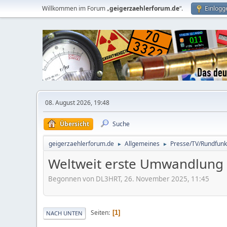
Willkommen im Forum „
geigerzaehlerforum.de
“.
Einlogg
08. August 2026, 19:48
Übersicht
Suche
geigerzaehlerforum.de
Allgemeines
Presse/TV/Rundfunk
►
►
Weltweit erste Umwandlung 
Begonnen von DL3HRT, 26. November 2025, 11:45
Seiten
1
NACH UNTEN