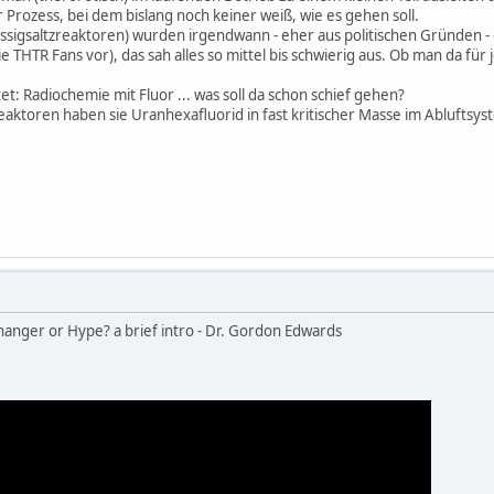
r Prozess, bei dem bislang noch keiner weiß, wie es gehen soll.
sigsaltzreaktoren) wurden irgendwann - eher aus politischen Gründen - ein
HTR Fans vor), das sah alles so mittel bis schwierig aus. Ob man da für 
t: Radiochemie mit Fluor ... was soll da schon schief gehen?
ktoren haben sie Uranhexafluorid in fast kritischer Masse im Abluftsyste
nger or Hype? a brief intro - Dr. Gordon Edwards