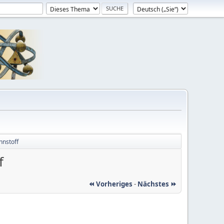
nnstoff
f
⏪ Vorheriges
-
Nächstes ⏩