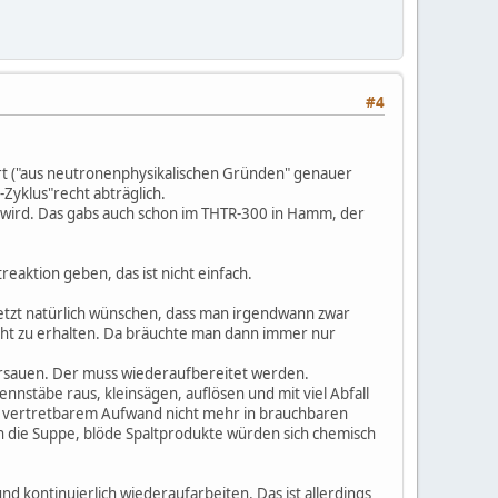
#4
rt ("aus neutronenphysikalischen Gründen" genauer
-Zyklus"recht abträglich.
wird. Das gabs auch schon im THTR-300 in Hamm, der
aktion geben, das ist nicht einfach.
 jetzt natürlich wünschen, dass man irgendwann zwar
cht zu erhalten. Da bräuchte man dann immer nur
ersauen. Der muss wiederaufbereitet werden.
nnstäbe raus, kleinsägen, auflösen und mit viel Abfall
mit vertretbarem Aufwand nicht mehr in brauchbaren
n die Suppe, blöde Spaltprodukte würden sich chemisch
nd kontinuierlich wiederaufarbeiten. Das ist allerdings