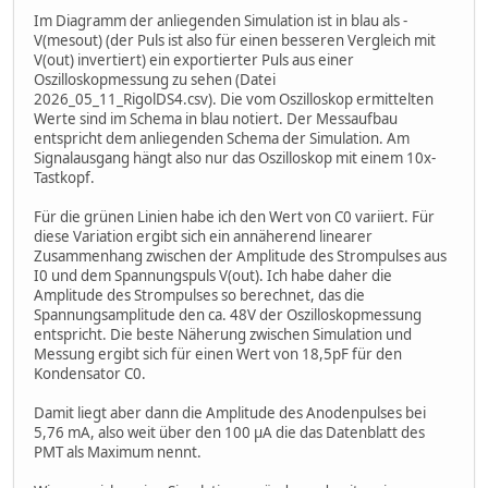
Im Diagramm der anliegenden Simulation ist in blau als -
V(mesout) (der Puls ist also für einen besseren Vergleich mit
V(out) invertiert) ein exportierter Puls aus einer
Oszilloskopmessung zu sehen (Datei
2026_05_11_RigolDS4.csv). Die vom Oszilloskop ermittelten
Werte sind im Schema in blau notiert. Der Messaufbau
entspricht dem anliegenden Schema der Simulation. Am
Signalausgang hängt also nur das Oszilloskop mit einem 10x-
Tastkopf.
Für die grünen Linien habe ich den Wert von C0 variiert. Für
diese Variation ergibt sich ein annäherend linearer
Zusammenhang zwischen der Amplitude des Strompulses aus
I0 und dem Spannungspuls V(out). Ich habe daher die
Amplitude des Strompulses so berechnet, das die
Spannungsamplitude den ca. 48V der Oszilloskopmessung
entspricht. Die beste Näherung zwischen Simulation und
Messung ergibt sich für einen Wert von 18,5pF für den
Kondensator C0.
Damit liegt aber dann die Amplitude des Anodenpulses bei
5,76 mA, also weit über den 100 μA die das Datenblatt des
PMT als Maximum nennt.