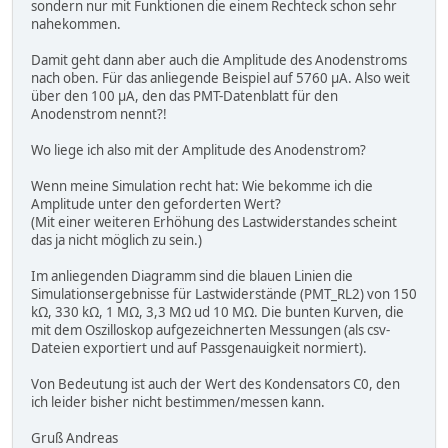
sondern nur mit Funktionen die einem Rechteck schon sehr
nahekommen.
Damit geht dann aber auch die Amplitude des Anodenstroms
nach oben. Für das anliegende Beispiel auf 5760 µA. Also weit
über den 100 µA, den das PMT-Datenblatt für den
Anodenstrom nennt?!
Wo liege ich also mit der Amplitude des Anodenstrom?
Wenn meine Simulation recht hat: Wie bekomme ich die
Amplitude unter den geforderten Wert?
(Mit einer weiteren Erhöhung des Lastwiderstandes scheint
das ja nicht möglich zu sein.)
Im anliegenden Diagramm sind die blauen Linien die
Simulationsergebnisse für Lastwiderstände (PMT_RL2) von 150
kΩ, 330 kΩ, 1 MΩ, 3,3 MΩ ud 10 MΩ. Die bunten Kurven, die
mit dem Oszilloskop aufgezeichnerten Messungen (als csv-
Dateien exportiert und auf Passgenauigkeit normiert).
Von Bedeutung ist auch der Wert des Kondensators C0, den
ich leider bisher nicht bestimmen/messen kann.
Gruß Andreas