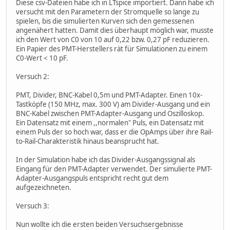
Diese csv-Dateien habe ich in LTspice importiert. Dann habe ich
versucht mit den Parametern der Stromquelle so lange zu
spielen, bis die simulierten Kurven sich den gemessenen
angenähert hatten. Damit dies überhaupt möglich war, musste
ich den Wert von C0 von 10 auf 0,22 bzw. 0,27 pF reduzieren.
Ein Papier des PMT-Herstellers rät für Simulationen zu einem
C0-Wert < 10 pF.
Versuch 2:
PMT, Divider, BNC-Kabel 0,5m und PMT-Adapter. Einen 10x-
Tastköpfe (150 MHz, max. 300 V) am Divider-Ausgang und ein
BNC-Kabel zwischen PMT-Adapter-Ausgang und Oszilloskop.
Ein Datensatz mit einem ,,normalen" Puls, ein Datensatz mit
einem Puls der so hoch war, dass er die OpAmps über ihre Rail-
to-Rail-Charakteristik hinaus beansprucht hat.
In der Simulation habe ich das Divider-Ausgangssignal als
Eingang für den PMT-Adapter verwendet. Der simulierte PMT-
Adapter-Ausgangspuls entspricht recht gut dem
aufgezeichneten.
Versuch 3:
Nun wollte ich die ersten beiden Versuchsergebnisse