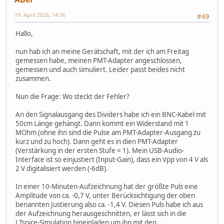
19. April 2026, 14:36
#49
Hallo,
nun hab ich an meine Gerätschaft, mit der ich am Freitag
gemessen habe, meinen PMT-Adapter angeschlossen,
gemessen und auch simuliert. Leider passt beides nicht
zusammen.
Nun die Frage: Wo steckt der Fehler?
An den Signalausgang des Dividers habe ich ein BNC-Kabel mit
50cm Länge gehängt. Dann kommt ein Widerstand mit 1
MOhm (ohne ihn sind die Pulse am PMT-Adapter-Ausgang zu
kurz und zu hoch). Dann geht es in dien PMT-Adapter
(Verstärkung in der ersten Stufe = 1). Mein USB-Audio-
Interface ist so einjustiert (Input-Gain), dass ein Vpp von 4 V als
2 V digitalisiert werden (-6dB).
In einer 10-Minuten-Aufzeichnung hat der größte Puls eine
Amplitude von ca. -0,7 V, unter Berücksichtigung der oben
benannten Justierung also ca. -1,4 V. Diesen Puls habe ich aus
der Aufzeichnung herausgeschnitten, er lässt sich in die
LTspice-Simulation hineinladen um ihn mit den