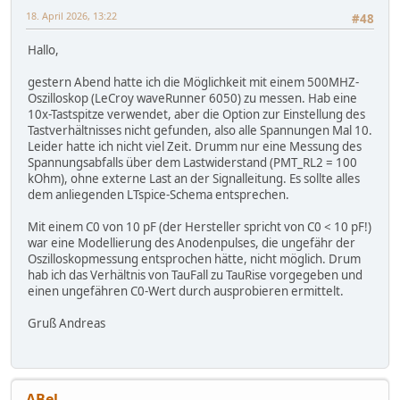
18. April 2026, 13:22
#48
Hallo,
gestern Abend hatte ich die Möglichkeit mit einem 500MHZ-
Oszilloskop (LeCroy waveRunner 6050) zu messen. Hab eine
10x-Tastspitze verwendet, aber die Option zur Einstellung des
Tastverhältnisses nicht gefunden, also alle Spannungen Mal 10.
Leider hatte ich nicht viel Zeit. Drumm nur eine Messung des
Spannungsabfalls über dem Lastwiderstand (PMT_RL2 = 100
kOhm), ohne externe Last an der Signalleitung. Es sollte alles
dem anliegenden LTspice-Schema entsprechen.
Mit einem C0 von 10 pF (der Hersteller spricht von C0 < 10 pF!)
war eine Modellierung des Anodenpulses, die ungefähr der
Oszilloskopmessung entsprochen hätte, nicht möglich. Drum
hab ich das Verhältnis von TauFall zu TauRise vorgegeben und
einen ungefähren C0-Wert durch ausprobieren ermittelt.
Gruß Andreas
ABel