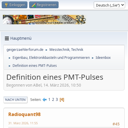
Einloggen
Registrieren
Hauptmenü
geigerzaehlerforum.de
Messtechnik, Technik
►
Eigenbau, Elektronikbasteln und Programmieren
Ideenbox
►
►
Definition eines PMT-Pulses
►
Definition eines PMT-Pulses
Begonnen von ABel, 14. März 2026, 10:50
1
2
3
Seiten
4
NACH UNTEN
Radioquant98
31. März 2026, 11:55
#45