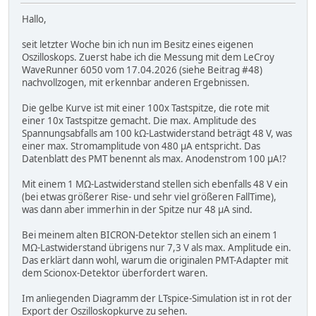
Hallo,
seit letzter Woche bin ich nun im Besitz eines eigenen
Oszilloskops. Zuerst habe ich die Messung mit dem LeCroy
WaveRunner 6050 vom 17.04.2026 (siehe Beitrag #48)
nachvollzogen, mit erkennbar anderen Ergebnissen.
Die gelbe Kurve ist mit einer 100x Tastspitze, die rote mit
einer 10x Tastspitze gemacht. Die max. Amplitude des
Spannungsabfalls am 100 kΩ-Lastwiderstand beträgt 48 V, was
einer max. Stromamplitude von 480 µA entspricht. Das
Datenblatt des PMT benennt als max. Anodenstrom 100 µA!?
Mit einem 1 MΩ-Lastwiderstand stellen sich ebenfalls 48 V ein
(bei etwas größerer Rise- und sehr viel größeren FallTime),
was dann aber immerhin in der Spitze nur 48 µA sind.
Bei meinem alten BICRON-Detektor stellen sich an einem 1
MΩ-Lastwiderstand übrigens nur 7,3 V als max. Amplitude ein.
Das erklärt dann wohl, warum die originalen PMT-Adapter mit
dem Scionox-Detektor überfordert waren.
Im anliegenden Diagramm der LTspice-Simulation ist in rot der
Export der Oszilloskopkurve zu sehen.