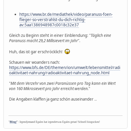
https://www.br.de/mediathek/video/paranuss-foen-
flieger-so-verstrahlst-du-dich-richtig-
av:5aa1386948987c0018c32e37
Gleich zu Beginn steht in einer Einblendung: "
Täglich eine
Paranuss macht 29,2 Millisievert im Jahr
".
Huh, das ist gar erschröcklich!
Schauen wir woanders nach:
https://www.bfs.de/DE/themen/ion/umwelt/lebensmittel/radi
oaktivitaet-nahrung/radioaktivitaet-nahrung_node.html
"
Mit dem Verzehr von zwei Paranüssen pro Tag kann ein Wert
von 160 Mikrosievert pro Jahr erreicht werden.
"
Die Angaben klaffen ja ganz schön auseinander ..
"
Bling!
": Irgendjemand Egales hat irgendetwas Egales getan! Schnell hingucken!