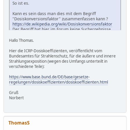
So ist es.
Kann es sein dass man dies mit dem Begriff
"Dosiskonversionsfaktor" zusammenfassen kann ?
https://de.wikipedia.org/wiki/Dosiskonversionsfaktor
Der Begriff hat hier im Forum keine Suchergebnisse
gebracht.
Ich hatte mir vor etwa 10 Jahren mal eine Excel Datei
Hallo Thomas.
zusammengeschustert um das mit einigen
Rechenbeispielen anschaulicher zu machen.
Hier die ICRP-Dosiskoeffizienten, veröffentlicht vom
Bei Interesse lade ich sie mal hoch.
Bundesamtes für Strahlenschutz, für die äußere und innere
Strahlungsexposition (wegen des Umfangs unterteilt in
verschiedene Teile):
https://www.base.bund.de/DE/base/gesetze-
regelungen/dosiskoeffizienten/dosiskoeffizienten.html
Gruß
Norbert
ThomasS