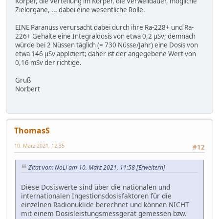
Körper, die Verteilung im Körper, die Verweildauer, mögliche
Zielorgane, ... dabei eine wesentliche Rolle.
EINE Paranuss verursacht dabei durch ihre Ra-228+ und Ra-
226+ Gehalte eine Integraldosis von etwa 0,2 µSv; demnach
würde bei 2 Nüssen täglich (= 730 Nüsse/Jahr) eine Dosis von
etwa 146 µSv appliziert; daher ist der angegebene Wert von
0,16 mSv der richtige.
Gruß
Norbert
ThomasS
10. März 2021, 12:35
#12
Zitat von: NoLi am 10. März 2021, 11:58
[Erweitern]
Diese Dosiswerte sind über die nationalen und
internationalen Ingestionsdosisfaktoren für die
einzelnen Radionuklide berechnet und können NICHT
mit einem Dosisleistungsmessgerät gemessen bzw.