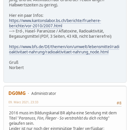
Halbwertszeiten zu gering).
Hier ein paar Infos:
https://www.kantonslabor.bs.ch/berichte/fruehere-
berichte/vor-2010/2007.html
---> Erd-, Hasel- Paranüsse / Aflatoxine, Radioaktivität,
Begasungsmittel (PDF, 3 Seiten, 43 KB, nicht barrierefrei)
https://www.bfs.de/DE/themen/ion/umwelt/lebensmittel/radi
oaktivitaet-nahrung/radioaktivitaet-nahrung_node.html
Gruß
Norbert
DG0MG
Administrator
09. März 2021, 23:33
#8
2016 muss im Bildungskanal BR alpha eine Sendung mit dem
Titel "
Paranuss, Fön, Flieger - So verstrahlst du dich richtig
"
gelaufen sein.
Leider ist nur noch der einminütige Trailer verfügbar: