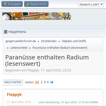
Einloggen
Registrieren
Hauptmenü
geigerzaehlerforum.de
Strahlendes
Objekte und Stoffe
►
►
Lebensmittel
Paranüsse enthalten Radium (lesenswert)
►
►
Paranüsse enthalten Radium
(lesenswert)
Begonnen von Floppyk, 17. April 2020, 23:55
2
3
4
Seiten
1
NACH UNTEN
Floppyk
17. April 2020, 23:55
Letzte Bearbeitung
: 18. April 2020, 12:18 von DG0MG