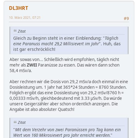
DL3HRT
10. März 2021, 07:21
#9
Zitat
Gleich zu Beginn steht in einer Einblendung: "
Täglich
eine Paranuss macht 29,2 Millisievert im Jahr
". Huh, das
ist gar erschröcklich!
Aber sowas von... Schließlich wird empfohlen, täglich nicht
mehr als
ZWEI
Paranüsse zu essen. Das wären dann schon
58,4 mSv/a.
Aber rechnen wir die Dosis von 29,2 mSv/a doch einmal in eine
Dosisleistung um. 1 Jahr hat 365*24 Stunden = 8760 Stunden.
Folglich ergibt das eine Dosisleistung von 29,2 mSv/8760 h =
0,00333 mSv/h, gleichbedeutend mit 3.33 µSv/h. Da würde
unsere Geigerzähler aber schon ordentlich anzeigen. Die
Angabe ist also absoluter Quatsch!
Zitat
"
Mit dem Verzehr von zwei Paranüssen pro Tag kann ein
Wert von 160 Mikrosievert pro Jahr erreicht werden.
"