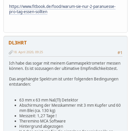
https://www.fitbook.de/food/warum-sie-nur-2-paranuesse-
pro-tag-essen-sollten
DL3HRT
18. April 2020, 09:25
#1
Ich habe das sogar mit meinem Gammaspektrometer messen
können. Es ist sozusagen der ultimative Empfindlichkeitstest.
Das angehängte Spektrum ist unter folgenden Bedingungen
entstanden:
63 mm x 63 mm NaI(Tl) Detektor
Abschirmung der Messkammer mit 3 mm Kupfer und 60
mm Blei (ca. 130 kg)
Messzeit: 1,27 Tage !
Theremino MCA Software
Hintergrund abgezogen