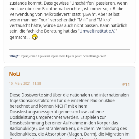
zustande kommt. Dass gewisse "Unschärfen" passieren, wenn
ein Laie über ein Fachthema berichtet, ist immer so, z.B. die
Verwendung von "Mikrosievert" statt "µSv/h". Aber selbst
wenn man hier "nur" versehentlich "Milli" und "Mikro"
vertauscht hätte, würde das auch nicht passen. Kann natürlich
sein, die fachliche Beratung hat das "
Umweltinstitut e.V.
"
gemacht ..
"
Bling!
": Irgendjemand Egales hat irgendetwas Egales getan! Schnell hingucken!
NoLi
10. März 2021, 11:58
#11
Diese Dosiswerte sind über die nationalen und internationalen
Ingestionsdosisfaktoren für die einzelnen Radionuklide
berechnet und können NICHT mit einem
Dosisleistungsmessgerät gemessen bzw. auf eine
Dosisleistung umgerechnet werden. Es spielen zur
Dosisbestimmung bei einer Aufnahme in den Körper das
Radionuklid(e), die Strahlenart(en), die chem. Verbindung des
Radionuklides, die Absorption (Magen, Darm), die Migration im