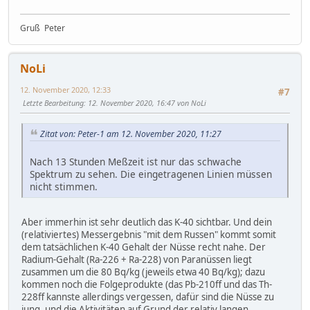
Gruß Peter
NoLi
12. November 2020, 12:33
#7
Letzte Bearbeitung
: 12. November 2020, 16:47 von NoLi
Zitat von: Peter-1 am 12. November 2020, 11:27
Nach 13 Stunden Meßzeit ist nur das schwache
Spektrum zu sehen. Die eingetragenen Linien müssen
nicht stimmen.
Aber immerhin ist sehr deutlich das K-40 sichtbar. Und dein
(relativiertes) Messergebnis "mit dem Russen" kommt somit
dem tatsächlichen K-40 Gehalt der Nüsse recht nahe. Der
Radium-Gehalt (Ra-226 + Ra-228) von Paranüssen liegt
zusammen um die 80 Bq/kg (jeweils etwa 40 Bq/kg); dazu
kommen noch die Folgeprodukte (das Pb-210ff und das Th-
228ff kannste allerdings vergessen, dafür sind die Nüsse zu
jung, und die Aktivitäten auf Grund der relativ langen