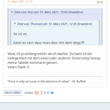
10. März 2021, 17:47
#14
Zitat von: NoLi am 10. März 2021, 15:00
[Erweitern]
Zitat von: ThomasS am 10. März 2021, 12:35
[Erweitern]
So ist es.
Kann es sein dass man dies mit dem Begriff
"Dosiskonversionsfaktor" zusammenfassen kann ?
https://de.wikipedia.org/wiki/Dosiskonversionsfakto
Wow, Ist ja umfangreicher als ich dachte. Da kann ich bei
r
Gelegenheit mit dem einen oder anderen Tschernobyl Isotop
Der Begriff hat hier im Forum keine
meine Tabelle nochmal ergänzen.
Suchergebnisse gebracht.
Hallo Thomas.
Vielen Dank 🙂
Ich hatte mir vor etwa 10 Jahren mal eine Excel
Datei zusammengeschustert um das mit einigen
Hier die ICRP-Dosiskoeffizienten, veröffentlicht vom
Rechenbeispielen anschaulicher zu machen.
Bundesamtes für Strahlenschutz, für die äußere und
"Price is only an issue in the absence of value" - W. Buffett
Bei Interesse lade ich sie mal hoch.
innere Strahlungsexposition (wegen des Umfangs
unterteilt in verschiedene Teile):
2
3
4
Seiten
1
NACH OBEN
https://www.base.bund.de/DE/base/gesetze-
regelungen/dosiskoeffizienten/dosiskoeffizienten.html
Gruß