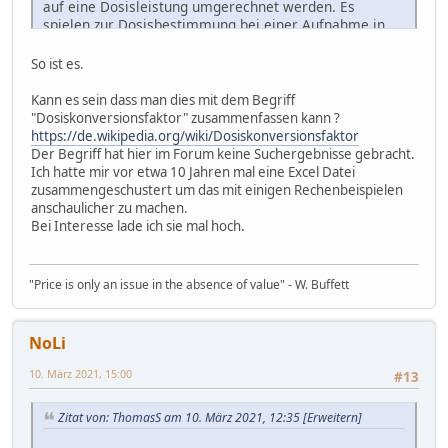
auf eine Dosisleistung umgerechnet werden. Es
spielen zur Dosisbestimmung bei einer Aufnahme in
den Körper das Radionuklid(e), die Strahlenart(en), die
chem. Verbindung des Radionuklides, die Absorption
So ist es.
(Magen, Darm), die Migration im Körper, die Verteilung
im Körper, die Verweildauer, mögliche Zielorgane, ...
Kann es sein dass man dies mit dem Begriff
dabei eine wesentliche Rolle.
"Dosiskonversionsfaktor" zusammenfassen kann ?
https://de.wikipedia.org/wiki/Dosiskonversionsfaktor
Der Begriff hat hier im Forum keine Suchergebnisse gebracht.
Ich hatte mir vor etwa 10 Jahren mal eine Excel Datei
zusammengeschustert um das mit einigen Rechenbeispielen
anschaulicher zu machen.
Bei Interesse lade ich sie mal hoch.
"Price is only an issue in the absence of value" - W. Buffett
NoLi
10. März 2021, 15:00
#13
Zitat von: ThomasS am 10. März 2021, 12:35
[Erweitern]