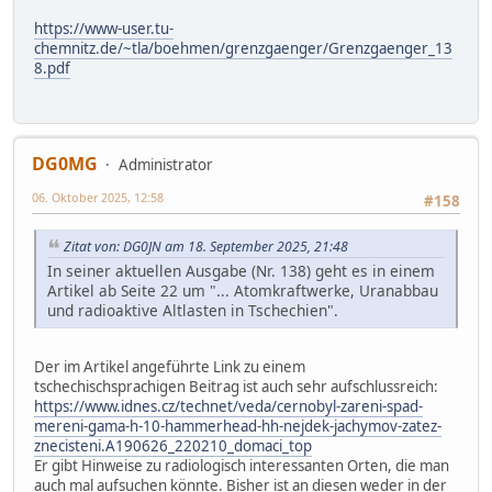
https://www-user.tu-
chemnitz.de/~tla/boehmen/grenzgaenger/Grenzgaenger_13
8.pdf
DG0MG
Administrator
06. Oktober 2025, 12:58
#158
Zitat von: DG0JN am 18. September 2025, 21:48
In seiner aktuellen Ausgabe (Nr. 138) geht es in einem
Artikel ab Seite 22 um "... Atomkraftwerke, Uranabbau
und radioaktive Altlasten in Tschechien".
Der im Artikel angeführte Link zu einem
tschechischsprachigen Beitrag ist auch sehr aufschlussreich:
https://www.idnes.cz/technet/veda/cernobyl-zareni-spad-
mereni-gama-h-10-hammerhead-hh-nejdek-jachymov-zatez-
znecisteni.A190626_220210_domaci_top
Er gibt Hinweise zu radiologisch interessanten Orten, die man
auch mal aufsuchen könnte. Bisher ist an diesen weder in der