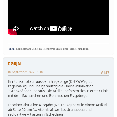
"
Bling!
": Irgendjemand Egales hat irgendetwas Egales getan! Schnell hingucken!
DG0JN
18. September 2025, 21:48
#157
Ein Funkamateur aus dem Erzgebirge (DH7WW) gibt
regelmäßig und uneigennützig die Online-Publikation
"Grenzgänger" heraus. Die Artikel befassen sich in erster Linie
mit dem Sächsischen und Böhmischen Erzgebirge.
In seiner aktuellen Ausgabe (Nr. 138) geht es in einem Artikel
ab Seite 22 um "... Atomkraftwerke, Uranabbau und
radioaktive Altlasten in Tschechien".