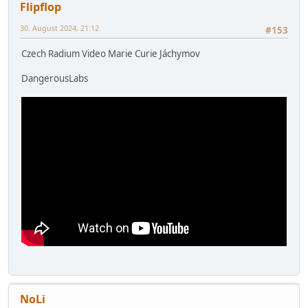
Flipflop
30. August 2024, 21:12
#153
Czech Radium Video Marie Curie Jáchymov
DangerousLabs
NoLi