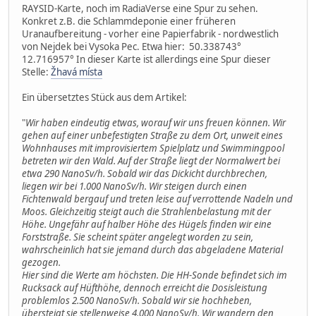
RAYSID-Karte, noch im RadiaVerse eine Spur zu sehen.
Konkret z.B. die Schlammdeponie einer früheren
Uranaufbereitung - vorher eine Papierfabrik - nordwestlich
von Nejdek bei Vysoka Pec. Etwa hier: 50.338743°
12.716957° In dieser Karte ist allerdings eine Spur dieser
Stelle:
Žhavá místa
Ein übersetztes Stück aus dem Artikel:
"
Wir haben eindeutig etwas, worauf wir uns freuen können. Wir
gehen auf einer unbefestigten Straße zu dem Ort, unweit eines
Wohnhauses mit improvisiertem Spielplatz und Swimmingpool
betreten wir den Wald. Auf der Straße liegt der Normalwert bei
etwa 290 NanoSv/h. Sobald wir das Dickicht durchbrechen,
liegen wir bei 1.000 NanoSv/h. Wir steigen durch einen
Fichtenwald bergauf und treten leise auf verrottende Nadeln und
Moos. Gleichzeitig steigt auch die Strahlenbelastung mit der
Höhe. Ungefähr auf halber Höhe des Hügels finden wir eine
Forststraße. Sie scheint später angelegt worden zu sein,
wahrscheinlich hat sie jemand durch das abgeladene Material
gezogen.
Hier sind die Werte am höchsten. Die HH-Sonde befindet sich im
Rucksack auf Hüfthöhe, dennoch erreicht die Dosisleistung
problemlos 2.500 NanoSv/h. Sobald wir sie hochheben,
übersteigt sie stellenweise 4.000 NanoSv/h. Wir wandern den