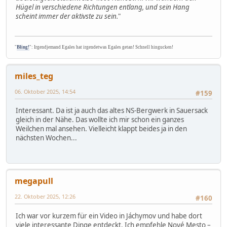
Hügel in verschiedene Richtungen entlang, und sein Hang
scheint immer der aktivste zu sein.
"
"
Bling!
": Irgendjemand Egales hat irgendetwas Egales getan! Schnell hingucken!
miles_teg
06. Oktober 2025, 14:54
#159
Interessant. Da ist ja auch das altes NS-Bergwerk in Sauersack
gleich in der Nähe. Das wollte ich mir schon ein ganzes
Weilchen mal ansehen. Vielleicht klappt beides ja in den
nächsten Wochen...
megapull
22. Oktober 2025, 12:26
#160
Ich war vor kurzem für ein Video in Jáchymov und habe dort
viele interessante Dinge entdeckt. Ich empfehle Nové Mesto –