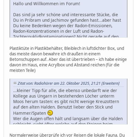
Hallo und Willkommen im Forum!
Das sind ja sehr schöne und interessante Stücke, die
Du in Pribram und Jachimov gefunden hast...aber hast
Du keine Bedenken wegen der Radon-Emissionen,
Radon-Konzentrationen in der Luft und Radon-
Tochternuklidkontaminationen? Nicht gerade auf den
Halden, aber wenn diese Stücke aufbewahrt werden...
Plastiktüte in Plastikbehälter, Bleiblech in luftdichter Box, und
Grüße
das meiste davon bewahre ich draußen in einem
Norbert
Betonschuppen auf. Aber das ist übertrieben – ich habe einige
davon im Haus, eine Acrylbox und Abstand reichen (für die
meisten Teile)
Zitat von: Radiohörer am 22. Oktober 2025, 21:21
[Erweitern]
...kleiner Tipp für alle, die ebenso unbedarft wie der
Kollege aus Ungarn in bestehenden Löcher unterm
Moos herum tasten: es gibt nicht wenige Kreuzottern
auf den alten Halden. Benutzt lieber den Stick und
Hammer/Spaten
Wer die Augen offen hält und langsam über die Halden
schleicht, sieht öfter welche auf den Steinen beim
Sonnenbaden. Näher als 3m kommt man eher selten
ran...
Normalerweise überprüfe ich vor Reisen die lokale Fauna. Du