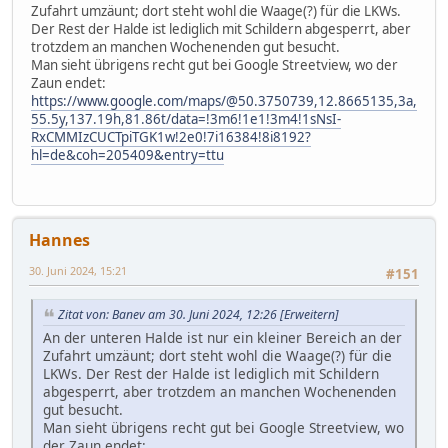
Zufahrt umzäunt; dort steht wohl die Waage(?) für die LKWs.
Der Rest der Halde ist lediglich mit Schildern abgesperrt, aber
trotzdem an manchen Wochenenden gut besucht.
Man sieht übrigens recht gut bei Google Streetview, wo der
Zaun endet:
https://www.google.com/maps/@50.3750739,12.8665135,3a,
55.5y,137.19h,81.86t/data=!3m6!1e1!3m4!1sNsI-
RxCMMIzCUCTpiTGK1w!2e0!7i16384!8i8192?
hl=de&coh=205409&entry=ttu
Hannes
30. Juni 2024, 15:21
#151
Zitat von: Banev am 30. Juni 2024, 12:26
[Erweitern]
An der unteren Halde ist nur ein kleiner Bereich an der
Zufahrt umzäunt; dort steht wohl die Waage(?) für die
LKWs. Der Rest der Halde ist lediglich mit Schildern
abgesperrt, aber trotzdem an manchen Wochenenden
gut besucht.
Man sieht übrigens recht gut bei Google Streetview, wo
der Zaun endet: