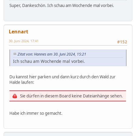
https://www.google.com/maps/@50.3750739,12.86651
Super, Dankeschön. Ich schau am Wochende mal vorbei.
35,3a,55.5y,137.19h,81.86t/data=!3m6!1e1!3m4!1sNsI-
RxCMMIzCUCTpiTGK1w!2e0!7i16384!8i8192?
hl=de&coh=205409&entry=ttu
Lennart
30. Juni 2024, 17:41
#152
Zitat von: Hannes am 30. Juni 2024, 15:21
Ich schau am Wochende mal vorbei.
Du kannst hier parken und dann kurz durch den Wald zur
Halde laufen:
Sie dürfen in diesem Board keine Dateianhänge sehen.
Habe ich immer so gemacht.