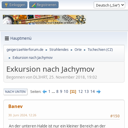
Einloggen
Registrieren
Hauptmenü
geigerzaehlerforum.de
Strahlendes
Orte
Tschechien (CZ)
►
►
►
Exkursion nach Jachymov
►
Exkursion nach Jachymov
Begonnen von DL3HRT, 25. November 2018, 19:02
1
...
8
9
10
12
13
14
Seiten
11
NACH UNTEN
Banev
30. Juni 2024, 12:26
#150
An der unteren Halde ist nur ein kleiner Bereich an der