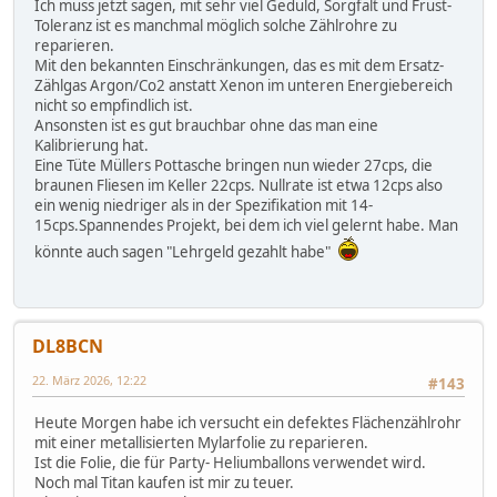
Ich muss jetzt sagen, mit sehr viel Geduld, Sorgfalt und Frust-
Toleranz ist es manchmal möglich solche Zählrohre zu
reparieren.
Mit den bekannten Einschränkungen, das es mit dem Ersatz-
Zählgas Argon/Co2 anstatt Xenon im unteren Energiebereich
nicht so empfindlich ist.
Ansonsten ist es gut brauchbar ohne das man eine
Kalibrierung hat.
Eine Tüte Müllers Pottasche bringen nun wieder 27cps, die
braunen Fliesen im Keller 22cps. Nullrate ist etwa 12cps also
ein wenig niedriger als in der Spezifikation mit 14-
15cps.Spannendes Projekt, bei dem ich viel gelernt habe. Man
könnte auch sagen "Lehrgeld gezahlt habe"
DL8BCN
22. März 2026, 12:22
#143
Heute Morgen habe ich versucht ein defektes Flächenzählrohr
mit einer metallisierten Mylarfolie zu reparieren.
Ist die Folie, die für Party- Heliumballons verwendet wird.
Noch mal Titan kaufen ist mir zu teuer.