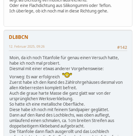
liegt als Dichtung vermutlich ausreichend.
Oder eine Flachdichtung aus Silikongummi oder Teflon.
Ich überlege, ob ich noch mal in diese Richtung gehe.
DL8BCN
12. Februar 2025, 09:26
#142
Moin, da ich noch Titanfolie für genau einen Versuch hatte,
habe ich noch mal probiert.
Diesmal mit einer etwas anderer Vorgehensweise:
Vorweg: Es war erfolgreich
Zuerst habe ich den Rand des Zählrohrgehäuses diesmal von
allen Kleberresten komplett befreit.
Auch die graue harte Masse die ganz glatt war von der
ursprünglichen Werksverklebung.
So hatte ich eine metallische Oberfläche.
Diese habe ich noch mit feinem Sandpapier geglättet.
Dann auf den Rand des Lochblechs, was oben aufliegt,
umlaufend einen schmalen, ca. 1cm breiten Streifen aus
doppelseitigem Klebeband aufgebracht.
Die Titanfolie dann flach ausgerollt und das Lochblech