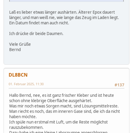
Laß es lieber etwas länger aushärten. Älterer Epox dauert
länger, und man weiß nie, wie lange das Zeug im Laden liegt.
Ein Datum findet man auch nicht.
Ich drücke dir beide Daumen.
Viele Grüße
Bernd
DL8BCN
01. Februar 2025, 11:30
#137
Hallo Bernd, nee, es ist ganz frischer Kleber und ist heute
schon ohne klebrige Oberfläche ausgehärtet.
Was mir noch etwas Sorgen macht, sind Lösungsmittelreste.
Man riecht es noch, das im inneren Gase sind, die ich da nicht
haben möchte.
Ich spüle nun erstmal mit Luft, um die Reste möglichst
rauszubekommen.
Dazu habe ich eine kleine Laborpumpe angeschlossen.