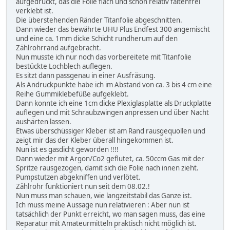
aufgedrückt, das die Folie flach und schon relativ faltenfrei
verklebt ist.
Die überstehenden Ränder Titanfolie abgeschnitten.
Dann wieder das bewährte UHU Plus Endfest 300 angemischt
und eine ca. 1mm dicke Schicht rundherum auf den
Zählrohrrand aufgebracht.
Nun musste ich nur noch das vorbereitete mit Titanfolie
bestückte Lochblech auflegen.
Es sitzt dann passgenau in einer Ausfräsung.
Als Andruckpunkte habe ich im Abstand von ca. 3 bis 4 cm eine
Reihe Gummiklebefüße aufgeklebt.
Dann konnte ich eine 1cm dicke Plexiglasplatte als Druckplatte
auflegen und mit Schraubzwingen anpressen und über Nacht
aushärten lassen.
Etwas überschüssiger Kleber ist am Rand rausgequollen und
zeigt mir das der Kleber überall hingekommen ist.
Nun ist es gasdicht geworden !!!!
Dann wieder mit Argon/Co2 geflutet, ca. 50ccm Gas mit der
Spritze rausgezogen, damit sich die Folie nach innen zieht.
Pumpstutzen abgekniffen und verlötet.
Zählrohr funktioniert nun seit dem 08.02.!
Nun muss man schauen, wie langzeitstabil das Ganze ist.
Ich muss meine Aussage nun relativieren : Aber nun ist
tatsächlich der Punkt erreicht, wo man sagen muss, das eine
Reparatur mit Amateurmitteln praktisch nicht möglich ist.