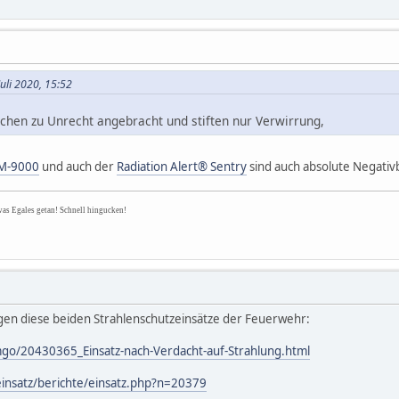
uli 2020, 15:52
chen zu Unrecht angebracht und stiften nur Verwirrung,
RM-9000
und auch der
Radiation Alert® Sentry
sind auch absolute Negativb
was Egales getan! Schnell hingucken!
gen diese beiden Strahlenschutzeinsätze der Feuerwehr:
emgo/20430365_Einsatz-nach-Verdacht-auf-Strahlung.html
insatz/berichte/einsatz.php?n=20379