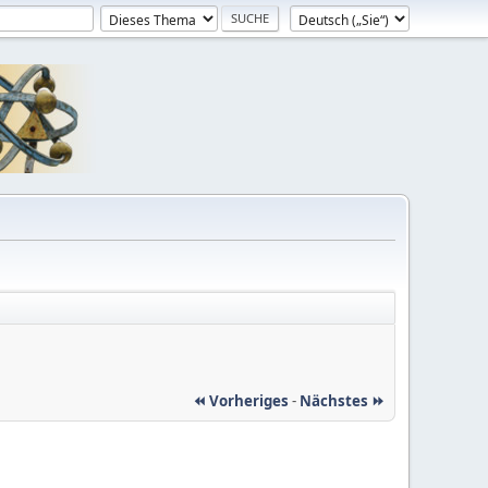
⏪ Vorheriges
-
Nächstes ⏩