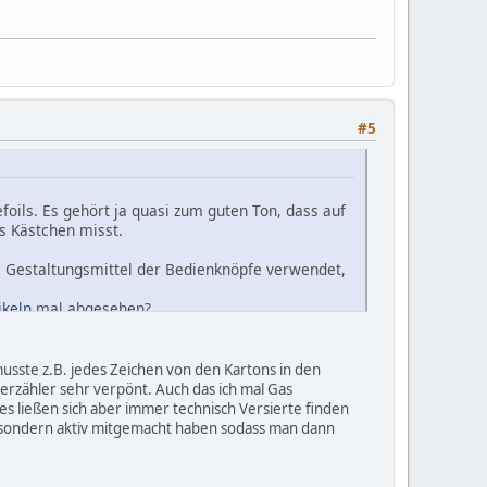
.
#5
foils. Es gehört ja quasi zum guten Ton, dass auf
s Kästchen misst.
ls Gestaltungsmittel der Bedienknöpfe verwendet,
ikeln
mal abgesehen?
gerät wie dem
Strahlenspürgerät TTL6109A
(hier
dass auf einem Strahlenmessgerät natürlich ein
sste z.B. jedes Zeichen von den Kartons in den
r drin ist, darauf kommt dann niemand.
rzähler sehr verpönt. Auch das ich mal Gas
s ließen sich aber immer technisch Versierte finden
n sondern aktiv mitgemacht haben sodass man dann