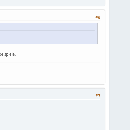
#6
eispiele.
#7