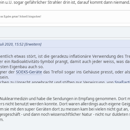
h ein u.U. sogar gefährlicher Strahler drin ist, darauf kommt dann niemand
was Egales getan! Schnell hingucken!
uli 2020, 15:52
[Erweitern]
entlich etwas stört, ist die geradezu inflationäre Verwendung des Tre
r ein Radioaktivitäts-Symbol prangt, damit auch jeder weiss, was da
sten Eigenbau auch so.
igner der
SOEKS-Geräte
das Trefoil sogar ins Gehäuse presst, oder a
sein.
chen zu Unrecht angebracht und stiften nur Verwirrung, von
Spaßart
n, dass ein zu Recht abgebrachtes Trefoil auf einem Strahlungsmess
ar nicht mehr beachtet wird, weil sich beim Laien im Kopf festsetzt, 
er Nuklearmedizin und habe die Sendungen in Empfang genommen. Dort mu
. Auf die Idee, dass da wirklich ein u.U. sogar gefährlicher Strahle
s nicht benutzt werden konnte. Dort waren allerdings auch eigene Geige
 sie mit den super Geräten dort zu messen kam bei vielen nicht gut an, e
esgeschäft - und dann noch wissenschftlicher Natur - nicht nur duldete
m.