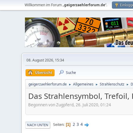
Willkommen im Forum „
geigerzaehlerforum.de
“.
Einlogg
08. August 2026, 15:34
Übersicht
Suche
geigerzaehlerforum.de
Allgemeines
Strahlenschutz
D
►
►
►
Das Strahlensymbol, Trefoil, 
Begonnen von Zugpferd, 26. Juli 2020, 01:24
2
3
4
Seiten
1
NACH UNTEN