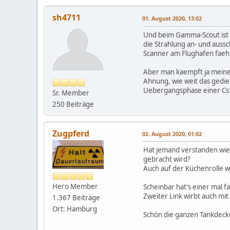
sh4711
01. August 2020, 13:02
Und beim Gamma-Scout ist es
die Strahlung an- und auss
Scanner am Flughafen faehr
Aber man kaempft ja meines
Ahnung, wie weit das gedieh
Uebergangsphase einer Cs1
Sr. Member
250 Beiträge
Zugpferd
02. August 2020, 01:02
Hat jemand verstanden wie
gebracht wird?
Auch auf der Küchenrolle we
Hero Member
Scheinbar hat's einer mal fa
Zweiter Link wirbt auch mit
1.367 Beiträge
Ort: Hamburg
Schön die ganzen Tankdecke