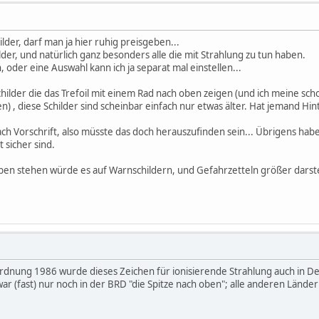
lder, darf man ja hier ruhig preisgeben...
der, und natürlich ganz besonders alle die mit Strahlung zu tun haben.
oder eine Auswahl kann ich ja separat mal einstellen...
childer die das Trefoil mit einem Rad nach oben zeigen (und ich meine sch
) , diese Schilder sind scheinbar einfach nur etwas älter. Hat jemand 
 nach Vorschrift, also müsste das doch herauszufinden sein... Übrigens hab
 sicher sind.
en stehen würde es auf Warnschildern, und Gefahrzetteln größer darstellb
rdnung 1986 wurde dieses Zeichen für ionisierende Strahlung auch in Deu
ar (fast) nur noch in der BRD "die Spitze nach oben"; alle anderen Lände