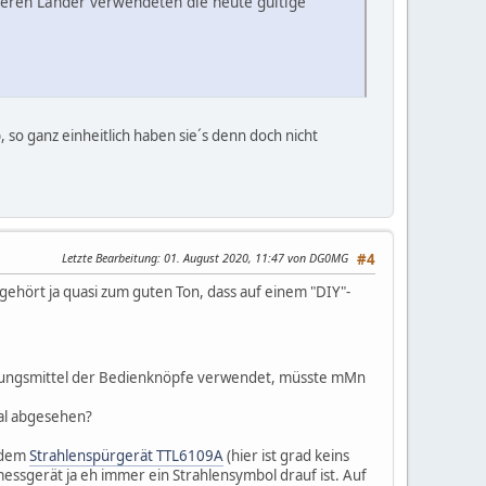
nderen Länder verwendeten die heute gültige
 so ganz einheitlich haben sie´s denn doch nicht
Letzte Bearbeitung
: 01. August 2020, 11:47 von DG0MG
#4
s gehört ja quasi zum guten Ton, dass auf einem "DIY"-
taltungsmittel der Bedienknöpfe verwendet, müsste mMn
l abgesehen?
e dem
Strahlenspürgerät TTL6109A
(hier ist grad keins
messgerät ja eh immer ein Strahlensymbol drauf ist. Auf