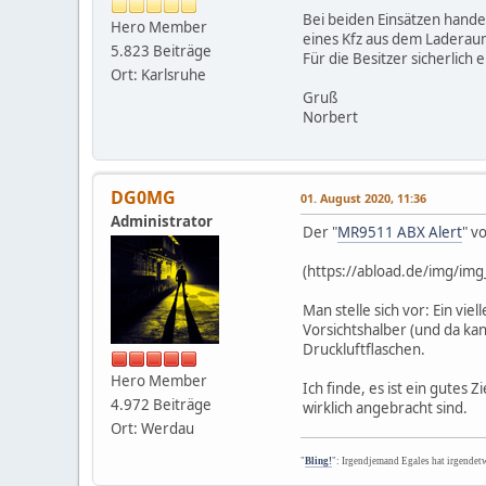
Bei beiden Einsätzen hande
Hero Member
eines Kfz aus dem Ladera
5.823 Beiträge
Für die Besitzer sicherlich 
Ort: Karlsruhe
Gruß
Norbert
DG0MG
01. August 2020, 11:36
Administrator
Der "
MR9511 ABX Alert
" v
(https://abload.de/img/img
Man stelle sich vor: Ein vi
Vorsichtshalber (und da ka
Druckluftflaschen.
Hero Member
Ich finde, es ist ein gutes 
4.972 Beiträge
wirklich angebracht sind.
Ort: Werdau
"
Bling!
": Irgendjemand Egales hat irgendet