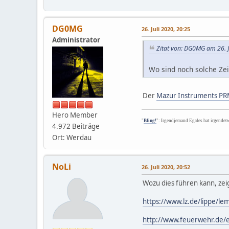
DG0MG
26. Juli 2020, 20:25
Administrator
Zitat von: DG0MG am 26. J
Wo sind noch solche Zei
Der
Mazur Instruments P
Hero Member
"
Bling!
": Irgendjemand Egales hat irgendet
4.972 Beiträge
Ort: Werdau
NoLi
26. Juli 2020, 20:52
Wozu dies führen kann, zei
https://www.lz.de/lippe/l
http://www.feuerwehr.de/e