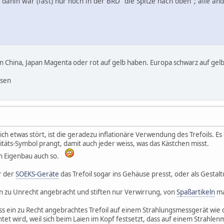
 dahin war (fast) nur noch in der BRD "die Spitze nach oben"; alle a
n China, Japan Magenta oder rot auf gelb haben. Europa schwarz auf gelb,
ssen
lich etwas stört, ist die geradezu inflationäre Verwendung des Trefoils. E
itäts-Symbol prangt, damit auch jeder weiss, was das Kästchen misst.
n Eigenbau auch so.
r der
SOEKS-Geräte
das Trefoil sogar ins Gehäuse presst, oder als Ges
n zu Unrecht angebracht und stiften nur Verwirrung, von
Spaßartikeln
ma
ass ein zu Recht angebrachtes Trefoil auf einem Strahlungsmessgerät wi
tet wird, weil sich beim Laien im Kopf festsetzt, dass auf einem Strahlen