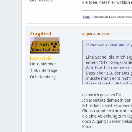
Ort: Werdau
die Idee, dass hier wirklic
"
Bling!
": Irgendjemand Egales hat irgendet
Zugpferd
26. Juli 2020, 16:35
Zitat von: DG0MG am 26. J
Eine Sache, die mich eig
einem "DIY"-Geigerzähle
Hero Member
War btw. bei meinem er
1.367 Beiträge
Dass aber z.B. der Des
Ort: Hamburg
müsste mMn echt nicht 
Wo sind noch solche Zei
Das führt nämlich dahi
da bin ich ganz bei Dir.
ist grad keins drauf) g
Ich arbeitete damals in d
Strahlensymbol drauf ist
Schredder damit es woander
Glühstrümpfe mitbrachte um
die eine Ablenkung zum Tag
doch Zugang zu allem beka
Keule