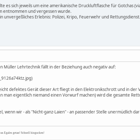
lte es sich jeweils um eine amerikanische Druckluftflasche für Gotchas (
um entnommen und vergessen wurde.
ein unvergeßliches Erlebnis: Polizei, Kripo, Feuerwehr und Rettungsdienst.
on Müller Lehrtechnik fällt in der Beziehung auch negativ auf:
_9126a74ktz.jpg)
elleicht defektes Gerät dieser Art fliegt in den Elektronikschrott und in 
nn man eigentlich niemand einen Vorwurf machen) wird die gesamte Rettu
Ziel, wenn wir - als "Nicht-ganz-Laien" - an passender Stelle unermüdlich d
was Egales getan! Schnell hingucken!