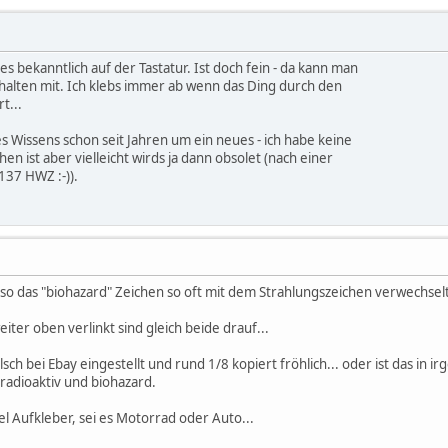
 bekanntlich auf der Tastatur. Ist doch fein - da kann man
chalten mit. Ich klebs immer ab wenn das Ding durch den
t...
 Wissens schon seit Jahren um ein neues - ich habe keine
en ist aber vielleicht wirds ja dann obsolet (nach einer
37 HWZ :-)).
so das "biohazard" Zeichen so oft mit dem Strahlungszeichen verwechse
iter oben verlinkt sind gleich beide drauf...
lsch bei Ebay eingestellt und rund 1/8 kopiert fröhlich... oder ist das in i
 radioaktiv und biohazard.
l Aufkleber, sei es Motorrad oder Auto...