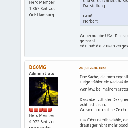
und vorgeschrieben. Bis
Hero Member
Darstellung.
1.367 Beiträge
Ort: Hamburg
Gruß
Norbert
Wobei nur die USA, Teile vo
gemacht...
edit: hab die Russen verge
DG0MG
26. Juli 2020, 15:52
Administrator
Eine Sache, die mich eigent
Geigerzähler ein Radioaktiv
War btw. bei meinem erste
Dass aber z.B. der Designe
echt nicht sein.
Wo sind noch solche Zeiche
Hero Member
Das führt nämlich dahin, d
4.972 Beiträge
drauf) gar nicht mehr beach