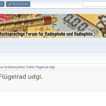
en
Registrieren
as Strahlensymbol, Trefoil, Flügelrad udgl.
Flügelrad udgl.