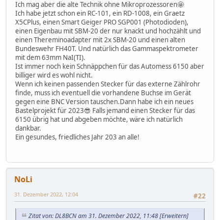
Ich mag aber die alte Technik ohne Mikroprozessoren🤩
Ich habe jetzt schon ein RC-101, ein RD-1008, ein Graetz
X5CPlus, einen Smart Geiger PRO SGP001 (Photodioden),
einen Eigenbau mit SBM-20 der nur knackt und hochzählt und
einen Thereminoadapter mit 2x SBM-20 und einen alten
Bundeswehr FH40T. Und natürlich das Gammaspektrometer
mit dem 63mm NaI(TI).
Ist immer noch kein Schnäppchen für das Automess 6150 aber
billiger wird es wohl nicht.
Wenn ich keinen passenden Stecker für das externe Zählrohr
finde, muss ich eventuell die vorhandene Buchse im Gerät
gegen eine BNC Version tauschen.Dann habe ich ein neues
Bastelprojekt für 2023😎 Falls jemand einen Stecker für das
6150 übrig hat und abgeben möchte, wäre ich natürlich
dankbar.
Ein gesundes, friedliches Jahr 203 an alle!
NoLi
31. Dezember 2022, 12:04
#22
Zitat von: DL8BCN am 31. Dezember 2022, 11:48
[Erweitern]