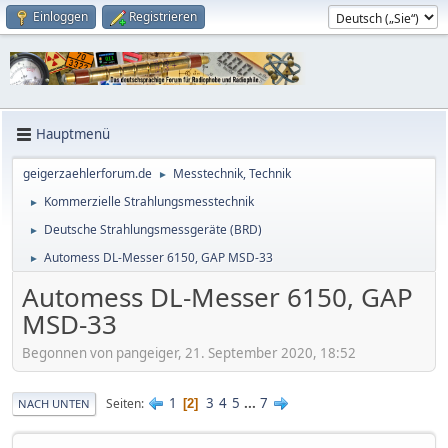
Einloggen
Registrieren
Hauptmenü
geigerzaehlerforum.de
Messtechnik, Technik
►
Kommerzielle Strahlungsmesstechnik
►
Deutsche Strahlungsmessgeräte (BRD)
►
Automess DL-Messer 6150, GAP MSD-33
►
Automess DL-Messer 6150, GAP
MSD-33
Begonnen von pangeiger, 21. September 2020, 18:52
1
3
4
5
...
7
Seiten
2
NACH UNTEN