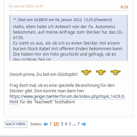
04. Januar 2023, 14:42
#29
Zitat von: DL8BCN am 04. Januar 2023, 13:29
[Erweitern]
Hallo, eben habe ich Antwort von der Fa. Automess
bekommen, auf meine Anfrage zum Stecker für das DL-
6150.
Es sieht so aus, als ob ich so einen Stecker mit einem
kurzen Stück Kabel mit offenen Enden bekommen kann.
Die haben mir ein Foto geschickt und gefragt, ob es
das richtige Teil ist.
Das sieht gut aus.
Ich habe nun erstmal nach dem Preis gefragt.
Ooooh prima, Du bist ein Glückspilz!!
Ich bin gespannt
Frag doch mal, ob es eine spezielle Bezeichnung für den
PS: Das Vacutec Zählrohr 70031A habe ich heute
Stecker gibt. Den könnte man dann hier
bekommen.
https://www.geigerzaehlerforum.de/index.php/topic,1429.0.
Der DL-6150 soll Morgen geliefert werden.
html
für die "Nachwelt" festhalten!
1
3
4
5
...
7
Seiten
2
NACH OBEN