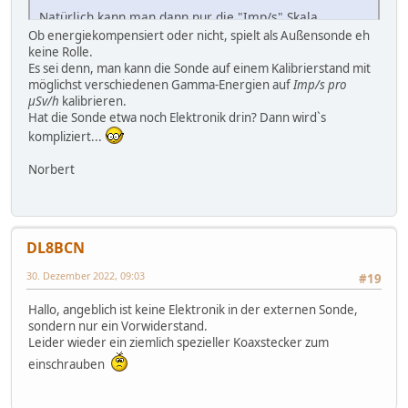
Natürlich kann man dann nur die "Imp/s" Skala
verwenden.
Ob energiekompensiert oder nicht, spielt als Außensonde eh
keine Rolle.
Es sei denn, man kann die Sonde auf einem Kalibrierstand mit
möglichst verschiedenen Gamma-Energien auf
Imp/s pro
µSv/h
kalibrieren.
Hat die Sonde etwa noch Elektronik drin? Dann wird`s
kompliziert...
Norbert
DL8BCN
30. Dezember 2022, 09:03
#19
Hallo, angeblich ist keine Elektronik in der externen Sonde,
sondern nur ein Vorwiderstand.
Leider wieder ein ziemlich spezieller Koaxstecker zum
einschrauben