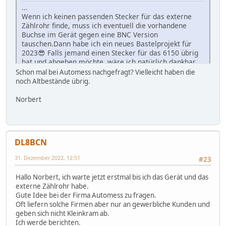
...
Wenn ich keinen passenden Stecker für das externe
Zählrohr finde, muss ich eventuell die vorhandene
Buchse im Gerät gegen eine BNC Version
tauschen.Dann habe ich ein neues Bastelprojekt für
2023😎 Falls jemand einen Stecker für das 6150 übrig
hat und abgeben möchte, wäre ich natürlich dankbar.
...
Schon mal bei Automess nachgefragt? Vielleicht haben die
noch Altbestände übrig.
Norbert
DL8BCN
31. Dezember 2022, 12:51
#23
Hallo Norbert, ich warte jetzt erstmal bis ich das Gerät und das
externe Zählrohr habe.
Gute Idee bei der Firma Automess zu fragen.
Oft liefern solche Firmen aber nur an gewerbliche Kunden und
geben sich nicht Kleinkram ab.
Ich werde berichten.