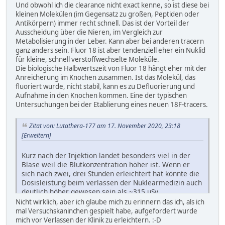
Und obwohl ich die clearance nicht exact kenne, so ist diese bei
kleinen Molekülen (im Gegensatz zu großen, Peptiden oder
Antikörpern) immer recht schnell. Das ist der Vorteil der
Ausscheidung über die Nieren, im Vergleich zur
Metabolisierung in der Leber. Kann aber bei anderen tracern
ganz anders sein. Fluor 18 ist aber tendenziell eher ein Nuklid
für kleine, schnell verstoffwechselte Moleküle.
Die biologische Halbwertszeit von Fluor 18 hängt eher mit der
Anreicherung im Knochen zusammen. Ist das Molekül, das
fluoriert wurde, nicht stabil, kann es zu Defluorierung und
Aufnahme in den Knochen kommen. Eine der typischen
Untersuchungen bei der Etablierung eines neuen 18F-tracers.
Zitat von: Lutathera-177 am 17. November 2020, 23:18
[Erweitern]
Kurz nach der Injektion landet besonders viel in der
Blase weil die Blutkonzentration höher ist. Wenn er
sich nach zwei, drei Stunden erleichtert hat könnte die
Dosisleistung beim verlassen der Nuklearmedizin auch
deutlich höher gewesen sein als ~315 uSv
Nicht wirklich, aber ich glaube mich zu erinnern das ich, als ich
Hat hier vielleicht jemand Erfahrung mit Berechnungen
mal Versuchskaninchen gespielt habe, aufgefordert wurde
in der Nuklearmedizin?
mich vor Verlassen der Klinik zu erleichtern. :-D