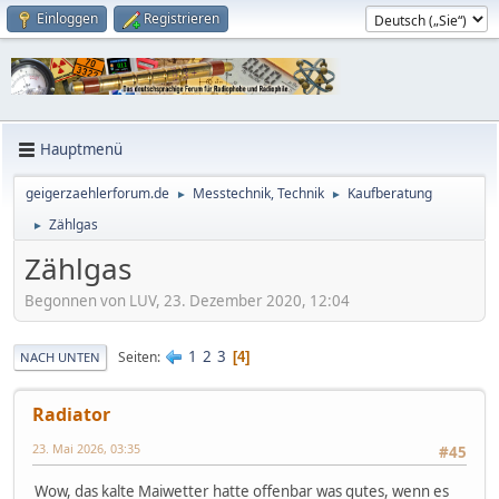
Einloggen
Registrieren
Hauptmenü
geigerzaehlerforum.de
Messtechnik, Technik
Kaufberatung
►
►
Zählgas
►
Zählgas
Begonnen von LUV, 23. Dezember 2020, 12:04
1
2
3
Seiten
4
NACH UNTEN
Radiator
23. Mai 2026, 03:35
#45
Wow, das kalte Maiwetter hatte offenbar was gutes, wenn es