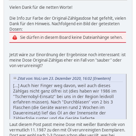
Vielen Dank für die netten Worte!
Die Info zur Farbe der Original-Zählgasdose hat gefehlt, vielen
Dank für den Hinweis. Nachfolgend ein Bild der getesteten
Dosen:
Sie dürfen in diesem Board keine Dateianhänge sehen.
Jetzt wäre zur Einordnung der Ergebnisse noch interessant: ist
meine Dose Original-Zählgas eher ein Fall von "sauber" oder
von verunreinigt?
Zitat von: NoLi am 23. Dezember 2020, 16:02
[Erweitern]
[...] Auch hier Finger weg davon, weil auch dieses
Zählgas nicht ganz ölfrei ist (dies haben wir 1986 im
"Tschernobyl-Einsatz" bei uns in der Region leidvoll
erfahren müssen). Nach "Durchblasen" von 2 bis 3
Flaschen (die Geräte waren rund 2 Wochen im
Dauereinsatz) lief das Öl an der Innenseite der
Zählerfolie runter und die Geräte lieferte
Hausnummern). Nach Beschwerde bei HERFURTH
Laut diesem Post passt meine Dose mit weißer Banderole von
(Vorgänger von MIRION) und Gas-Ersatzbeschaffung
vermutlich 11.1987 zu den mit Öl verunreinigten Exemplaren.
wurde uns so gut wie ölfreies Gas geliefert; die
Dort war wohl nach 2-3 Dosen schon alles verölt, was bei