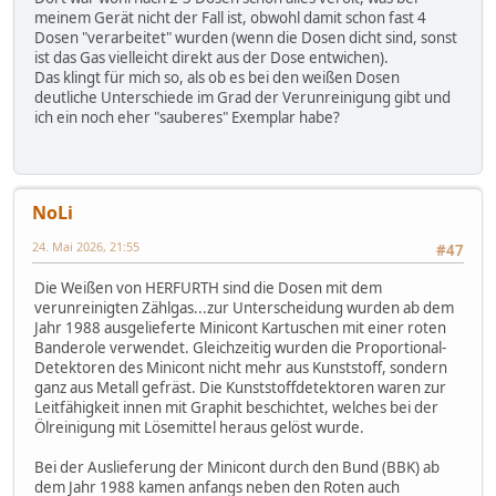
Flaschen hatten jetzt (wie dann auch zukünftig) zur
meinem Gerät nicht der Fall ist, obwohl damit schon fast 4
Unterscheidung eine ROTE Banderole mit gleicher
Dosen "verarbeitet" wurden (wenn die Dosen dicht sind, sonst
Beschriftung.
ist das Gas vielleicht direkt aus der Dose entwichen).
Ein Rückruf aus der Erstausstattung (4 Flaschen pro
Das klingt für mich so, als ob es bei den weißen Dosen
Gerät im Messkoffer), welche in den ersten
deutliche Unterschiede im Grad der Verunreinigung gibt und
Gerätesätzen 1981 ausgeliefert worden waren,
ich ein noch eher "sauberes" Exemplar habe?
erfolgte seitens HERFURTH nicht. Offenbar wußte die
Firma aber von der Minderwertigkeit, weil es ja bei der
Nachbestellung gleich die roten Flaschen gab. [...]
NoLi
24. Mai 2026, 21:55
#47
Die Weißen von HERFURTH sind die Dosen mit dem
verunreinigten Zählgas...zur Unterscheidung wurden ab dem
Jahr 1988 ausgelieferte Minicont Kartuschen mit einer roten
Banderole verwendet. Gleichzeitig wurden die Proportional-
Detektoren des Minicont nicht mehr aus Kunststoff, sondern
ganz aus Metall gefräst. Die Kunststoffdetektoren waren zur
Leitfähigkeit innen mit Graphit beschichtet, welches bei der
Ölreinigung mit Lösemittel heraus gelöst wurde.
Bei der Auslieferung der Minicont durch den Bund (BBK) ab
dem Jahr 1988 kamen anfangs neben den Roten auch